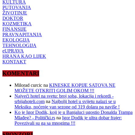
KULTURA
PUTOVANJA
ŽIVOTINJE
DOKTOR
KOZMETIKA
FINANSIJE
PRAVNAPITANJA
EKOLOGIJA
TEHNOLOGIJA
eUPRAVA
HRANA KAO LIJEK
KONTAKT
KOMENTARI
Milorad curcic
na
KINESKE KOPIJE SATOVA NE
MOŽETE OTKRITI GOLIM OKOM !!!
Najveći hotel na svetu: broj soba, lokacija i rekordi -
srbijahoteli.com
na
Najbolji hotel u svijetu nalazi se u
Meksiku, noćenje van sezone od 319 dolara pa naviše !
Ko je Igor Dodik, koji je u Banjaluci ugostio Donalda Trampa
Mlađeg? - Politički.rs
na
Igor Dodik je ultra dobar frajer:
Povezivali su ga sa mnogima !!!
SPONZORI