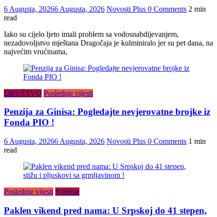
6 Augusta, 2026
6 Augusta, 2026
Novosti Plus
0 Comments
2 min
read
Iako su cijelo ljeto imali problem sa vodosnabdijevanjem,
nezadovoljstvo mještana Dragočaja je kulminiralo jer su pet dana, na
najvećim vrućinama,
DRUŠTVO
Poslednje vijesti
Penzija za Ginisa: Pogledajte nevjerovatne brojke iz
Fonda PIO !
6 Augusta, 2026
6 Augusta, 2026
Novosti Plus
0 Comments
1 min
read
Poslednje vijesti
Vrijeme
Paklen vikend pred nama: U Srpskoj do 41 stepen,