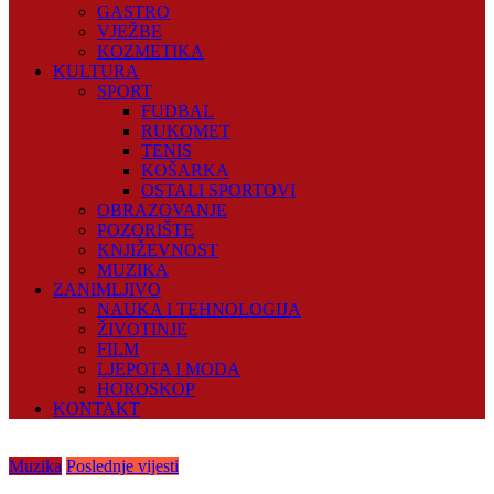
GASTRO
VJEŽBE
KOZMETIKA
KULTURA
SPORT
FUDBAL
RUKOMET
TENIS
KOŠARKA
OSTALI SPORTOVI
OBRAZOVANJE
POZORIŠTE
KNJIŽEVNOST
MUZIKA
ZANIMLJIVO
NAUKA I TEHNOLOGIJA
ŽIVOTINJE
FILM
LJEPOTA I MODA
HOROSKOP
KONTAKT
Muzika
Poslednje vijesti