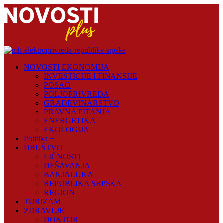
Skip
to
content
Novosti
NOVOSTI EKONOMIJA
Plus
INVESTICIJE I FINANSIJE
POSAO
Portal
POLJOPRIVREDA
pozitivnih
GRAĐEVINARSTVO
vijesti
PRAVNA PITANJA
ENERGETIKA
EKOLOGIJA
Politika +
DRUŠTVO
LIČNOSTI
DEŠAVANJA
BANJALUKA
REPUBLIKA SRPSKA
REGION
TURIZAM
ZDRAVLJE
DOKTOR