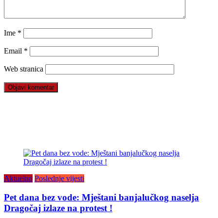
Ime
*
Email
*
Web stranica
Aktuelno
Poslednje vijesti
Pet dana bez vode: Mještani banjalučkog naselja
Dragočaj izlaze na protest !