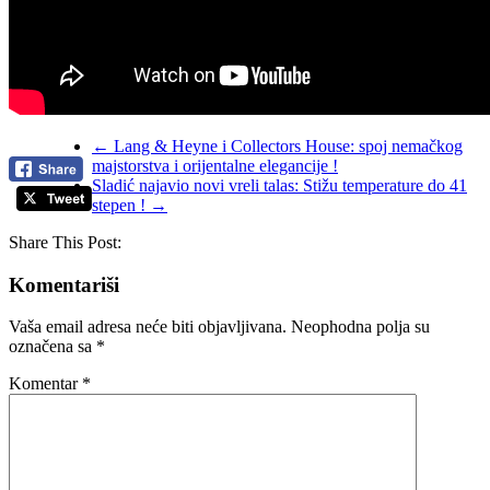
←
Lang & Heyne i Collectors House: spoj nemačkog
majstorstva i orijentalne elegancije !
Sladić najavio novi vreli talas: Stižu temperature do 41
stepen !
→
Share This Post:
Komentariši
Vaša email adresa neće biti objavljivana.
Neophodna polja su
označena sa
*
Komentar
*