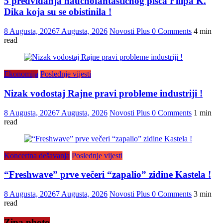
5 predviđanja naučnofantastičnog pisca Filipa K.
Dika koja su se obistinila !
8 Augusta, 2026
7 Augusta, 2026
Novosti Plus
0 Comments
4 min
read
Ekonomija
Poslednje vijesti
Nizak vodostaj Rajne pravi probleme industriji !
8 Augusta, 2026
7 Augusta, 2026
Novosti Plus
0 Comments
1 min
read
Koncertna dešavanja
Poslednje vijesti
“Freshwave” prve večeri “zapalio” zidine Kastela !
8 Augusta, 2026
7 Augusta, 2026
Novosti Plus
0 Comments
3 min
read
Zipa photo