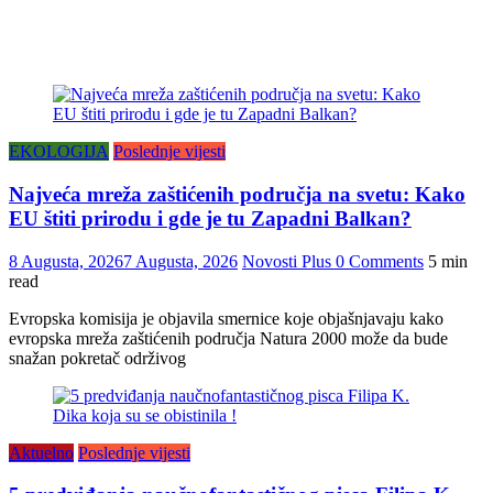
EKOLOGIJA
Poslednje vijesti
Najveća mreža zaštićenih područja na svetu: Kako
EU štiti prirodu i gde je tu Zapadni Balkan?
8 Augusta, 2026
7 Augusta, 2026
Novosti Plus
0 Comments
5 min
read
Evropska komisija je objavila smernice koje objašnjavaju kako
evropska mreža zaštićenih područja Natura 2000 može da bude
snažan pokretač održivog
Aktuelno
Poslednje vijesti