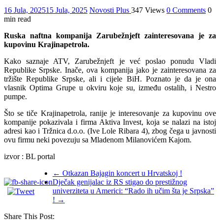
16 Jula, 2025
15 Jula, 2025
Novosti Plus
347 Views
0 Comments
0
min read
Ruska naftna kompanija Zarubežnjeft zainteresovana je za
kupovinu Krajinapetrola.
Kako saznaje ATV, Zarubežnjeft je već poslao ponudu Vladi
Republike Srpske. Inače, ova kompanija jako je zainteresovana za
tržište Republike Srpske, ali i cijele BiH. Poznato je da je ona
vlasnik Optima Grupe u okviru koje su, između ostalih, i Nestro
pumpe.
Što se tiče Krajinapetrola, ranije je interesovanje za kupovinu ove
kompanije pokazivala i firma Aktiva Invest, koja se nalazi na istoj
adresi kao i Tržnica d.o.o. (Ive Lole Ribara 4), zbog čega u javnosti
ovu firmu neki povezuju sa Mladenom Milanovićem Kajom.
izvor : BL portal
←
Otkazan Bajagin koncert u Hrvatskoj !
Dječak genijalac iz RS stigao do prestižnog
univerziteta u Americi: “Rado ih učim šta je Srpska”
!
→
Share This Post: