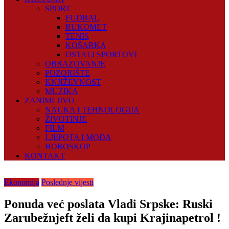
SPORT
FUDBAL
RUKOMET
TENIS
KOŠARKA
OSTALI SPORTOVI
OBRAZOVANJE
POZORIŠTE
KNJIŽEVNOST
MUZIKA
ZANIMLJIVO
NAUKA I TEHNOLOGIJA
ŽIVOTINJE
FILM
LJEPOTA I MODA
HOROSKOP
KONTAKT
Ekonomija
Poslednje vijesti
Ponuda već poslata Vladi Srpske: Ruski
Zarubežnjeft želi da kupi Krajinapetrol !