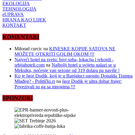
EKOLOGIJA
TEHNOLOGIJA
eUPRAVA
HRANA KAO LIJEK
KONTAKT
KOMENTARI
Milorad curcic
na
KINESKE KOPIJE SATOVA NE
MOŽETE OTKRITI GOLIM OKOM !!!
Najveći hotel na svetu: broj soba, lokacija i rekordi -
srbijahoteli.com
na
Najbolji hotel u svijetu nalazi se u
Meksiku, noćenje van sezone od 319 dolara pa naviše !
Ko je Igor Dodik, koji je u Banjaluci ugostio Donalda Trampa
Mlađeg? - Politički.rs
na
Igor Dodik je ultra dobar frajer:
Povezivali su ga sa mnogima !!!
SPONZORI