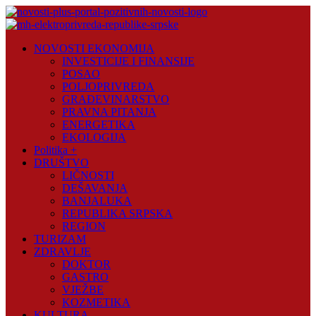
Skip
to
content
Novosti
NOVOSTI EKONOMIJA
Plus
INVESTICIJE I FINANSIJE
POSAO
Portal
POLJOPRIVREDA
pozitivnih
GRAĐEVINARSTVO
vijesti
PRAVNA PITANJA
ENERGETIKA
EKOLOGIJA
Politika +
DRUŠTVO
LIČNOSTI
DEŠAVANJA
BANJALUKA
REPUBLIKA SRPSKA
REGION
TURIZAM
ZDRAVLJE
DOKTOR
GASTRO
VJEŽBE
KOZMETIKA
KULTURA