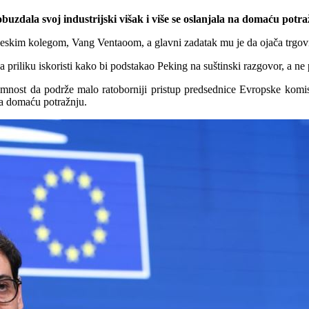
uzdala svoj industrijski višak i više se oslanjala na domaću potra
ineskim kolegom, Vang Ventaoom, a glavni zadatak mu je da ojača trgov
a priliku iskoristi kako bi podstakao Peking na suštinski razgovor, a ne
premnost da podrže malo ratoborniji pristup predsednice Evropske komi
na domaću potražnju.