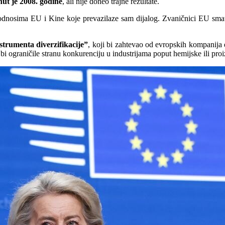
nut je 2008. godine
, ali nije doneo trajne rezultate.
dnosima EU i Kine koje prevazilaze sam dijalog. Zvaničnici EU smatra
strumenta diverzifikacije”
, koji bi zahtevao od evropskih kompanija 
bi ograničile stranu konkurenciju u industrijama poput hemijske ili pro