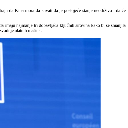
ju da Kina mora da shvati da je postojeće stanje neodrživo i da će
da imaju najmanje tri dobavljača ključnih sirovina kako bi se smanjila
izvodnje alatnih mašina.