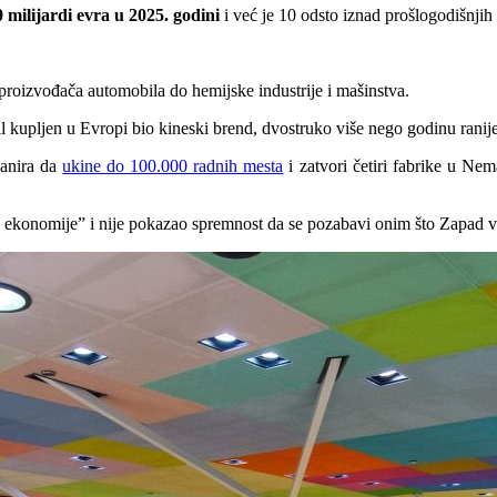
0 milijardi evra u 2025. godini
i već je 10 odsto iznad prošlogodišnjih 
 proizvođača automobila do hemijske industrije i mašinstva.
l kupljen u Evropi bio kineski brend, dvostruko više nego godinu ranije
lanira da
ukine do 100.000 radnih mesta
i zatvori četiri fabrike u Nem
e ekonomije” i nije pokazao spremnost da se pozabavi onim što Zapad