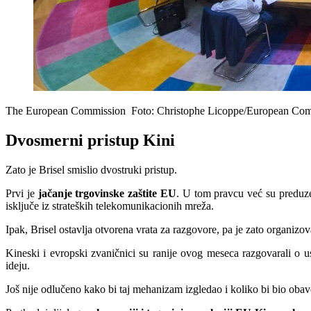
The European Commission
Foto: Christophe Licoppe/European Co
Dvosmerni pristup Kini
Zato je Brisel smislio dvostruki pristup.
Prvi je
jačanje trgovinske zaštite EU
. U tom pravcu već su preduze
isključe iz strateških telekomunikacionih mreža.
Ipak, Brisel ostavlja otvorena vrata za razgovore, pa je zato organizov
Kineski i evropski zvaničnici su ranije ovog meseca razgovarali o u
ideju.
Još nije odlučeno kako bi taj mehanizam izgledao i koliko bi bio obav