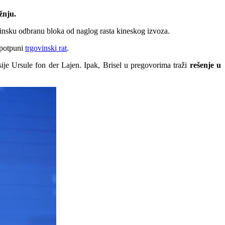
žnju.
insku odbranu bloka od naglog rasta kineskog izvoza.
 potpuni
trgovinski rat
.
sije Ursule fon der Lajen. Ipak, Brisel u pregovorima traži
rešenje u