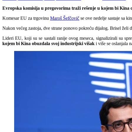
Evropska komisija u pregovorima traži rešenje u kojem bi Kina ob
Komesar EU za trgovinu
Maroš Šefčovič
se ove nedelje sastaje sa k
Nakon većeg zastoja, dve strane ponovo pokreću dijalog. Brisel želi d
Lideri EU, koji su se sastali ranije ovog meseca, signalizirali su s
kojem bi Kina obuzdala svoj industrijski višak
i više se oslanjala 