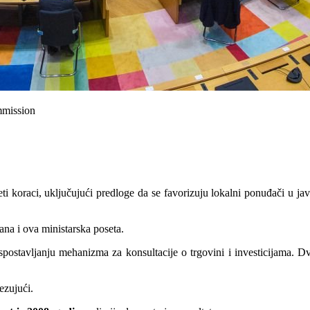
mmission
ti koraci, uključujući predloge da se favorizuju lokalni ponuđači u j
ana i ova ministarska poseta.
spostavljanju mehanizma za konsultacije o trgovini i investicijama. 
ezujući.