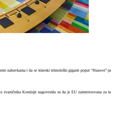
avnim nabavkama i da se kineski tehnološki giganti poput “Huawei”-ja
Dva zvaničnika Komisije nagovestila su da je EU zainteresovana za tu