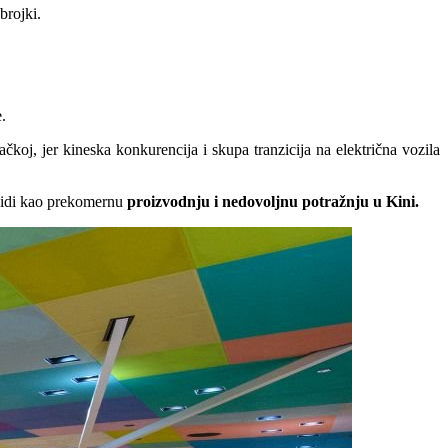
brojki.
.
ačkoj, jer kineska konkurencija i skupa tranzicija na električna vozila
 vidi kao prekomernu
proizvodnju i nedovoljnu potražnju u Kini.