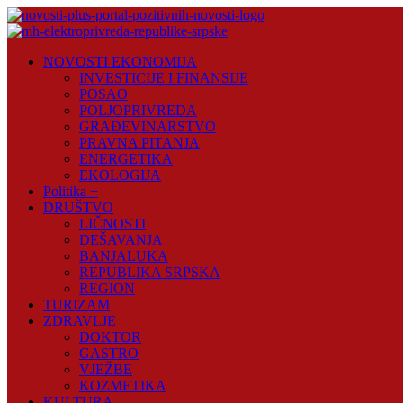
Skip
to
content
Novosti
NOVOSTI EKONOMIJA
Plus
INVESTICIJE I FINANSIJE
POSAO
Portal
POLJOPRIVREDA
pozitivnih
GRAĐEVINARSTVO
vijesti
PRAVNA PITANJA
ENERGETIKA
EKOLOGIJA
Politika +
DRUŠTVO
LIČNOSTI
DEŠAVANJA
BANJALUKA
REPUBLIKA SRPSKA
REGION
TURIZAM
ZDRAVLJE
DOKTOR
GASTRO
VJEŽBE
KOZMETIKA
KULTURA