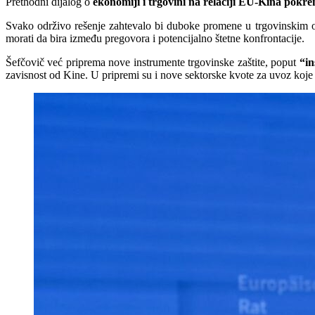
Prethodni dijalog o
ekonomiji i trgovini na relaciji EU-Kina pokre
Svako održivo rešenje zahtevalo bi duboke promene u trgovinskim o
morati da bira između pregovora i potencijalno štetne konfrontacije.
Šefčovič već priprema nove instrumente trgovinske zaštite, poput
“in
zavisnost od Kine. U pripremi su i nove sektorske kvote za uvoz koje 