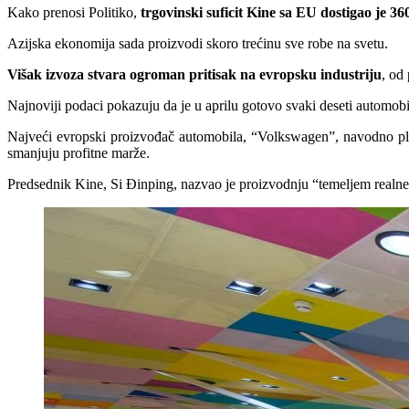
Kako prenosi Politiko,
trgovinski suficit Kine sa EU dostigao je 36
Azijska ekonomija sada proizvodi skoro trećinu sve robe na svetu.
Višak izvoza stvara ogroman pritisak na evropsku industriju
, od
Najnoviji podaci pokazuju da je u aprilu gotovo svaki deseti automobi
Najveći evropski proizvođač automobila, “Volkswagen”, navodno p
smanjuju profitne marže.
Predsednik Kine, Si Đinping, nazvao je proizvodnju “temeljem realn