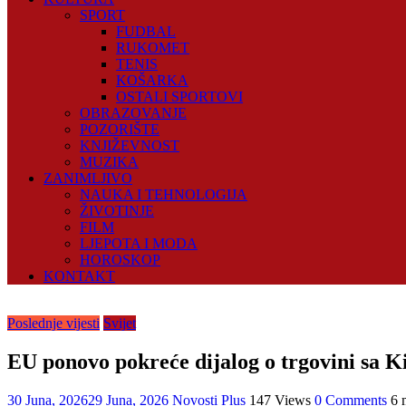
SPORT
FUDBAL
RUKOMET
TENIS
KOŠARKA
OSTALI SPORTOVI
OBRAZOVANJE
POZORIŠTE
KNJIŽEVNOST
MUZIKA
ZANIMLJIVO
NAUKA I TEHNOLOGIJA
ŽIVOTINJE
FILM
LJEPOTA I MODA
HOROSKOP
KONTAKT
Poslednje vijesti
Svijet
EU ponovo pokreće dijalog o trgovini sa Ki
30 Juna, 2026
29 Juna, 2026
Novosti Plus
147 Views
0 Comments
6 