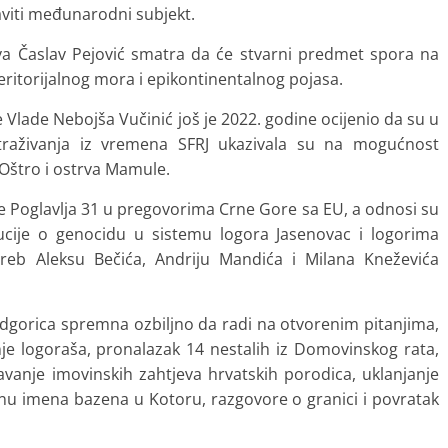
aviti međunarodni subjekt.
a Časlav Pejović smatra da će stvarni predmet spora na
eritorijalnog mora i epikontinentalnog pojasa.
Vlade Nebojša Vučinić još je 2022. godine ocijenio da su u
Istraživanja iz vremena SFRJ ukazivala su na mogućnost
 Oštro i ostrva Mamule.
je Poglavlja 31 u pregovorima Crne Gore sa EU, a odnosi su
ucije o genocidu u sistemu logora Jasenovac i logorima
reb Aleksu Bečića, Andriju Mandića i Milana Kneževića
Podgorica spremna ozbiljno da radi na otvorenim pitanjima,
nje logoraša, pronalazak 14 nestalih iz Domovinskog rata,
šavanje imovinskih zahtjeva hrvatskih porodica, uklanjanje
enu imena bazena u Kotoru, razgovore o granici i povratak