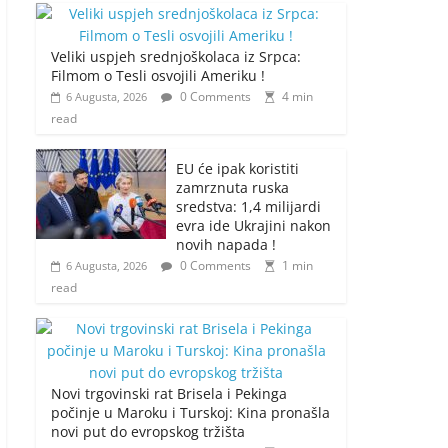
Veliki uspjeh srednjoškolaca iz Srpca:
Filmom o Tesli osvojili Ameriku !
0 Comments
4 min
6 Augusta, 2026
read
EU će ipak koristiti
zamrznuta ruska
sredstva: 1,4 milijardi
evra ide Ukrajini nakon
novih napada !
0 Comments
1 min
6 Augusta, 2026
read
Novi trgovinski rat Brisela i Pekinga
počinje u Maroku i Turskoj: Kina pronašla
novi put do evropskog tržišta