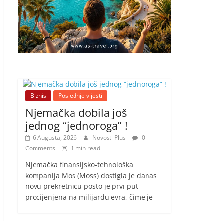
Biznis
Poslednje vijesti
Njemačka dobila još
jednog “jednoroga” !
6 Augusta, 2026
Novosti Plus
0
Comments
1 min read
Njemačka finansijsko-tehnološka
kompanija Mos (Moss) dostigla je danas
novu prekretnicu pošto je prvi put
procijenjena na milijardu evra, čime je