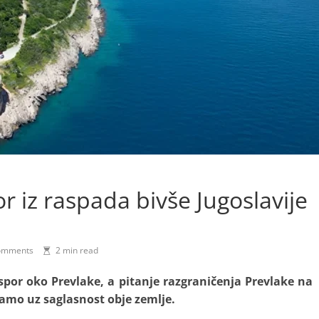
por iz raspada bivše Jugoslavije
omments
2 min read
spor oko Prevlake, a pitanje razgraničenja Prevlake na
samo uz saglasnost obje zemlje.