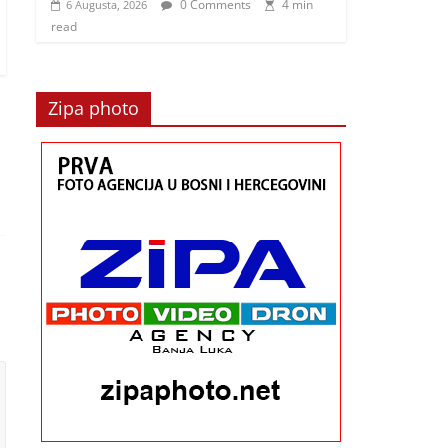
0 Comments
4 min
6 Augusta, 2026
read
Zipa photo