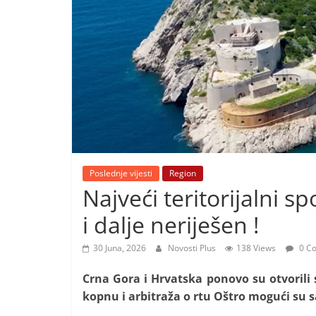
i
t
i
v
n
i
h
v
i
Poslednje vijesti
Region
j
Najveći teritorijalni s
e
i dalje neriješen !
s
t
30 Juna, 2026
Novosti Plus
138 Views
0 C
i
Crna Gora i Hrvatska ponovo su otvorili 
kopnu i arbitraža o rtu Oštro mogući su 