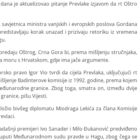
 dana je aktuelizovao pitanje Prevlake izjavom da rt Oštro
, savjetnica ministra vanjskih i evropskih poslova Gordana
predstavljaju korak unazad i prizivaju retoriku iz vremena
gu.
redaju Oštrog, Crna Gora bi, prema mišljenju stručnjaka,
na moru s Hrvatskom, gdje ima jače argumente.
ko pravo Igor Vio tvrdi da cijela Prevlaka, uključujući rt
mišljenje Badinterove komisije iz 1992. godine, prema kojem
međunarodne granice. Zbog toga, smatra on, između dvije
ranice, pišu Vijesti.
redložio bivšeg diplomatu Miodraga Lekića za člana Komisije
evlaci.
adašnji premijeri Ivo Sanader i Milo Đukanović predviđeno
por uputi Međunarodnom sudu pravde u Hagu, zbog čega se