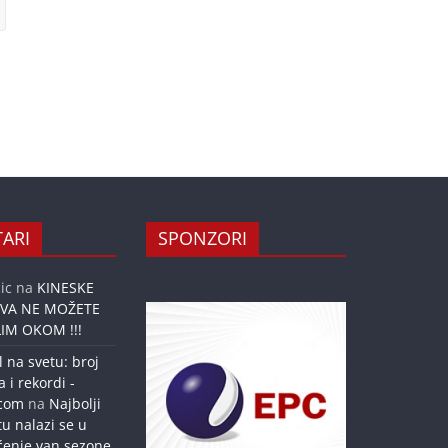
ARI
SPONZORI
ic
na
KINESKE
OVA NE MOŽETE
IM OKOM !!!
l na svetu: broj
a i rekordi -
.com
na
Najbolji
tu nalazi se u
ćenje van sezone