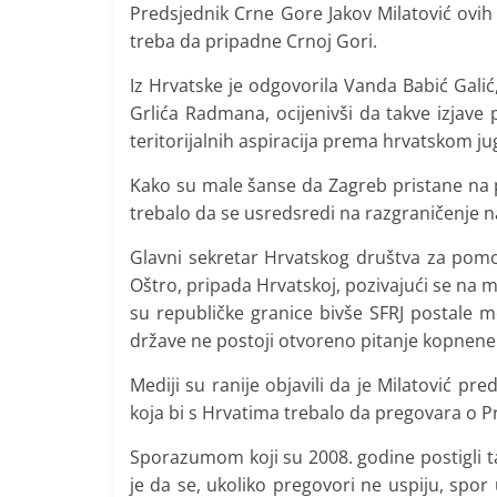
Predsjednik Crne Gore Jakov Milatović ovih
treba da pripadne Crnoj Gori.
Iz Hrvatske je odgovorila Vanda Babić Galić
Grlića Radmana, ocijenivši da takve izjave 
teritorijalnih aspiracija prema hrvatskom ju
Kako su male šanse da Zagreb pristane na p
trebalo da se usredsredi na razgraničenje 
Glavni sekretar Hrvatskog društva za pomors
Oštro, pripada Hrvatskoj, pozivajući se na 
su republičke granice bivše SFRJ postale 
države ne postoji otvoreno pitanje kopnene g
Mediji su ranije objavili da je Milatović p
koja bi s Hrvatima trebalo da pregovara o Pr
Sporazumom koji su 2008. godine postigli t
je da se, ukoliko pregovori ne uspiju, s