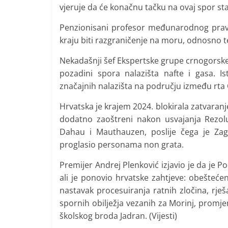
vjeruje da će konačnu tačku na ovaj spor st
Penzionisani profesor međunarodnog prav
kraju biti razgraničenje na moru, odnosno t
Nekadašnji šef Ekspertske grupe crnogorske 
pozadini spora nalazišta nafte i gasa. 
značajnih nalazišta na području između rta
Hrvatska je krajem 2024. blokirala zatvaran
dodatno zaoštreni nakon usvajanja Rezol
Dahau i Mauthauzen, poslije čega je Zag
proglasio personama non grata.
Premijer Andrej Plenković izjavio je da je 
ali je ponovio hrvatske zahtjeve: obešteće
nastavak procesuiranja ratnih zločina, rje
spornih obilježja vezanih za Morinj, promj
školskog broda Jadran. (Vijesti)