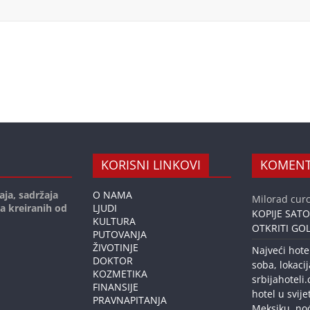
KORISNI LINKOVI
KOMENT
aja, sadržaja
O NAMA
Milorad curc
ja kreiranih od
LJUDI
KOPIJE SAT
KULTURA
OTKRITI GOL
PUTOVANJA
ŽIVOTINJE
Najveći hote
DOKTOR
soba, lokacij
KOZMETIKA
srbijahoteli
FINANSIJE
hotel u svije
PRAVNAPITANJA
Meksiku, no