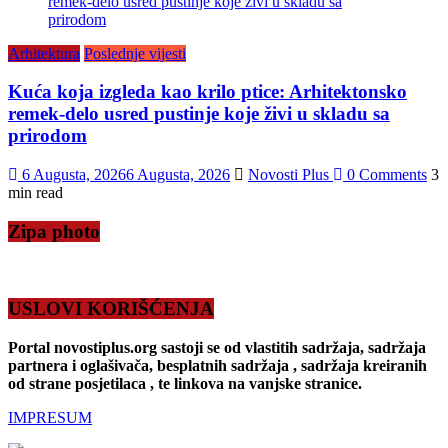
Arhitektura
Poslednje vijesti
Kuća koja izgleda kao krilo ptice: Arhitektonsko
remek-delo usred pustinje koje živi u skladu sa
prirodom
6 Augusta, 2026
6 Augusta, 2026
Novosti Plus
0 Comments
3
min read
Zipa photo
USLOVI KORIŠĆENJA
Portal novostiplus.org sastoji se od vlastitih sadržaja, sadržaja
partnera i oglašivača, besplatnih sadržaja , sadržaja kreiranih
od strane posjetilaca , te linkova na vanjske stranice.
IMPRESUM