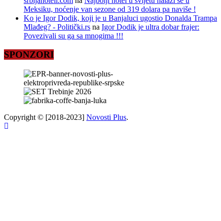
srbijahoteli.com
na
Najbolji hotel u svijetu nalazi se u
Meksiku, noćenje van sezone od 319 dolara pa naviše !
Ko je Igor Dodik, koji je u Banjaluci ugostio Donalda Trampa
Mlađeg? - Politički.rs
na
Igor Dodik je ultra dobar frajer:
Povezivali su ga sa mnogima !!!
SPONZORI
Copyright © [2018-2023]
Novosti Plus
.