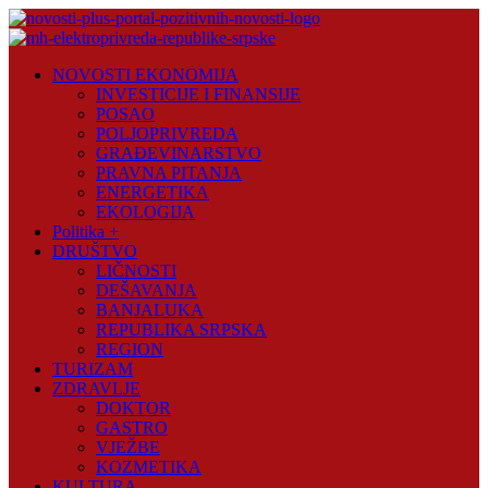
Skip
to
content
Novosti
NOVOSTI EKONOMIJA
Plus
INVESTICIJE I FINANSIJE
POSAO
Portal
POLJOPRIVREDA
pozitivnih
GRAĐEVINARSTVO
vijesti
PRAVNA PITANJA
ENERGETIKA
EKOLOGIJA
Politika +
DRUŠTVO
LIČNOSTI
DEŠAVANJA
BANJALUKA
REPUBLIKA SRPSKA
REGION
TURIZAM
ZDRAVLJE
DOKTOR
GASTRO
VJEŽBE
KOZMETIKA
KULTURA