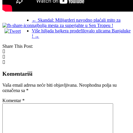
←
Skandal: Milijarderi navodno plaćali mito za
najbolja mesta za superjahte u Sen Tropeu !
Više hiljada bajkera prodefilovalo ulicama Banjaluke
!
→
Share This Post:
Komentariši
Vaša email adresa neće biti objavljivana.
Neophodna polja su
označena sa
*
Komentar
*