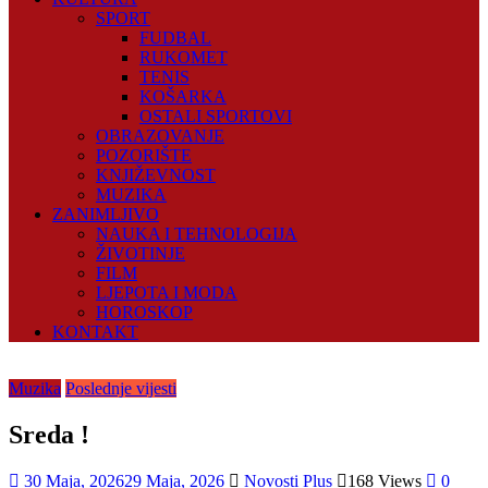
SPORT
FUDBAL
RUKOMET
TENIS
KOŠARKA
OSTALI SPORTOVI
OBRAZOVANJE
POZORIŠTE
KNJIŽEVNOST
MUZIKA
ZANIMLJIVO
NAUKA I TEHNOLOGIJA
ŽIVOTINJE
FILM
LJEPOTA I MODA
HOROSKOP
KONTAKT
Muzika
Poslednje vijesti
Sreda !
30 Maja, 2026
29 Maja, 2026
Novosti Plus
168 Views
0