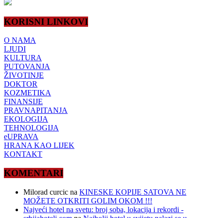
KORISNI LINKOVI
O NAMA
LJUDI
KULTURA
PUTOVANJA
ŽIVOTINJE
DOKTOR
KOZMETIKA
FINANSIJE
PRAVNAPITANJA
EKOLOGIJA
TEHNOLOGIJA
eUPRAVA
HRANA KAO LIJEK
KONTAKT
KOMENTARI
Milorad curcic
na
KINESKE KOPIJE SATOVA NE
MOŽETE OTKRITI GOLIM OKOM !!!
Najveći hotel na svetu: broj soba, lokacija i rekordi -