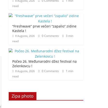
0 Comments
1 min
8 Augusta, 2026
read
“Freshwave” prve večeri “zapalio” zidine
Kastela !
0 Comments
3 min
8 Augusta, 2026
read
Počeo 26. Međunarodni džez festival na
Zelenkovcu !
0 Comments
1 min
8 Augusta, 2026
read
Zipa photo