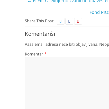
←
ELEK: Očekujemo zvanično obaveštenj
Fond PIO:
Share This Post:
Komentariši
Vaša email adresa neće biti objavljivana.
Neop
Komentar
*