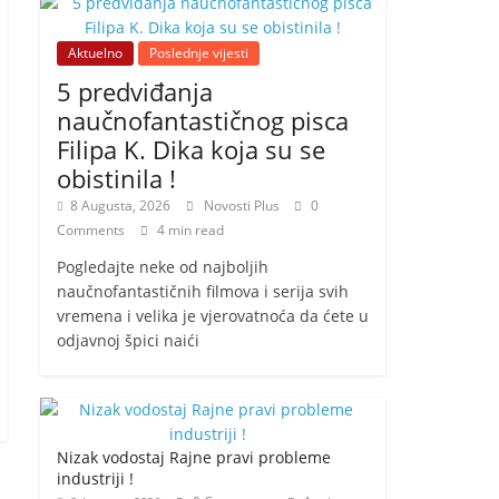
Aktuelno
Poslednje vijesti
5 predviđanja
naučnofantastičnog pisca
Filipa K. Dika koja su se
obistinila !
8 Augusta, 2026
Novosti Plus
0
Comments
4 min read
Pogledajte neke od najboljih
naučnofantastičnih filmova i serija svih
vremena i velika je vjerovatnoća da ćete u
odjavnoj špici naići
Nizak vodostaj Rajne pravi probleme
industriji !