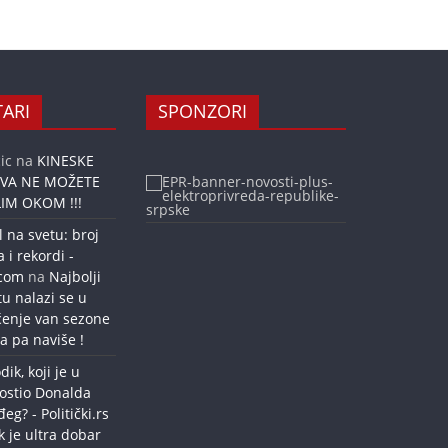
ARI
SPONZORI
ic
na
KINESKE
OVA NE MOŽETE
IM OKOM !!!
l na svetu: broj
a i rekordi -
.com
na
Najbolji
tu nalazi se u
ćenje van sezone
a pa naviše !
dik, koji je u
ostio Donalda
g? - Politički.rs
k je ultra dobar