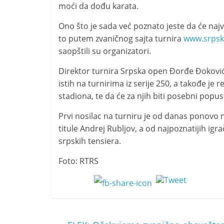
i
moći da dođu karata.
t
Ono što je sada već poznato jeste da će najv
i
to putem zvaničnog sajta turnira
www.srpsk
v
saopštili su organizatori.
n
Direktor turnira Srpska open Đorđe Đoković 
i
istih na turnirima iz serije 250, a takođe je 
h
stadiona, te da će za njih biti posebni popust
v
Prvi nosilac na turniru je od danas ponovo na
i
titule Andrej Rubljov, a od najpoznatijih igr
j
srpskih tensiera.
e
s
Foto: RTRS
t
i