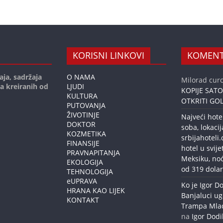
KORISNI LINKOVI
KOMENT
aja, sadržaja
O NAMA
Milorad curc
ja kreiranih od
LJUDI
KOPIJE SAT
KULTURA
OTKRITI GOL
PUTOVANJA
ŽIVOTINJE
Najveći hote
DOKTOR
soba, lokacij
KOZMETIKA
srbijahoteli
FINANSIJE
hotel u svije
PRAVNAPITANJA
Meksiku, no
EKOLOGIJA
od 319 dolar
TEHNOLOGIJA
eUPRAVA
Ko je Igor Do
HRANA KAO LIJEK
Banjaluci ug
KONTAKT
Trampa Mlađe
na
Igor Dodi