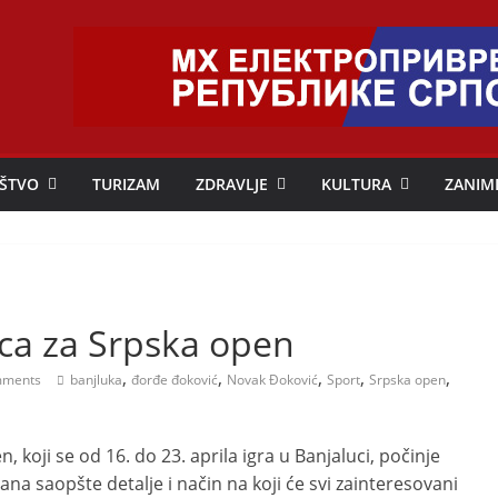
ŠTVO
TURIZAM
ZDRAVLJE
KULTURA
ZANIM
ica za Srpska open
,
,
,
,
,
ments
banjluka
đorđe đoković
Novak Đoković
Sport
Srpska open
, koji se od 16. do 23. aprila igra u Banjaluci, počinje
ana saopšte detalje i način na koji će svi zainteresovani