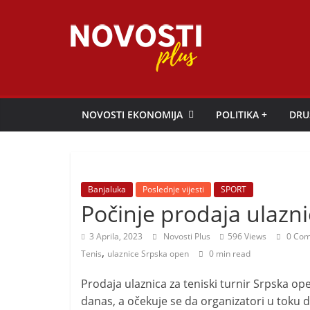
Skip
to
content
Novosti
Plus
NOVOSTI EKONOMIJA
POLITIKA +
DRU
P
o
r
Banjaluka
Poslednje vijesti
SPORT
t
Počinje prodaja ulazn
a
3 Aprila, 2023
Novosti Plus
596 Views
0 Com
l
,
Tenis
ulaznice Srpska open
0 min read
p
o
Prodaja ulaznica za teniski turnir Srpska open
z
danas, a očekuje se da organizatori u toku d