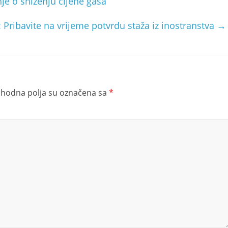
e o sniženju cijene gasa
 Pribavite na vrijeme potvrdu staža iz inostranstva
→
hodna polja su označena sa
*