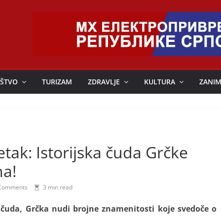
ŠTVO
TURIZAM
ZDRAVLJE
KULTURA
ZANIM
tak: Istorijska čuda Grčke
ha!
Comments
3 min read
 čuda, Grčka nudi brojne znamenitosti koje svedoče o