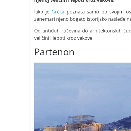
njenoj veličini i lepoti kroz vekove.
i
t
Iako je
Grčka
poznata samo po svojim ostr
zanemari njeno bogato istorijsko nasleđe n
i
v
Od antičkih ruševina do arhitektonskih ču
n
veličini i lepoti kroz vekove.
i
Partenon
h
v
i
j
e
s
t
i