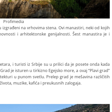
Profimedia
u izgrađeni na vrhovima stena. Ovi manastiri, neki od kojih
hovnosti i arhitektonske genijalnosti. Šest manastira je i
ara, i turisti iz Srbije su u prilici da je posete onda kada
Grad je isturen u tirkizno Egejsko more, a ovaj “Plavi grad”
itekturi u punom svetlu. Prelep grad je mešavina različitih
 života, muzike, kafića i preukusnih zalogaja.