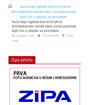
Kuća koja izgleda kao krilo ptice:
Arhitektonsko remek-delo usred pustinje
koje živi u skladu sa prirodom
0 Comments
3 min
6 Augusta, 2026
read
Zipa photo