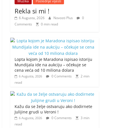
Muzika
Poslednje vijesti
Rekla si mi !
6 Augusta, 2026
Novosti Plus
0
Comments
0 min read
Lopta kojom je Maradona ispisao istoriju
Mundijala ide na aukciju – očekuje se
cena veća od 10 miliona dolara
0 Comments
2 min
6 Augusta, 2026
read
Kažu da se želje ostvaruju ako dodirnete
Julijine grudi u Veroni !
0 Comments
3 min
6 Augusta, 2026
read