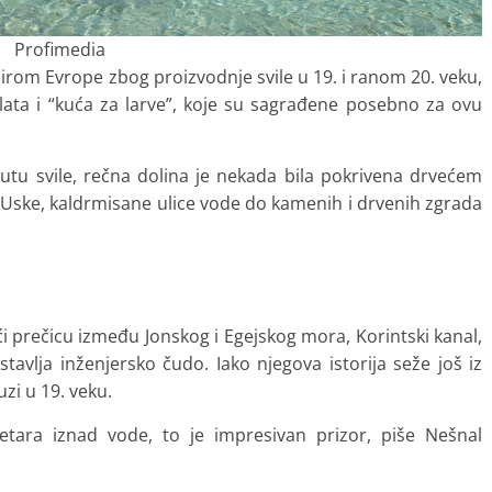
Profimedia
širom Evrope zbog proizvodnje svile u 19. i ranom 20. veku,
alata i “kuća za larve”, koje su sagrađene posebno za ovu
tu svile, rečna dolina je nekada bila pokrivena drvećem
. Uske, kaldrmisane ulice vode do kamenih i drvenih zgrada
ući prečicu između Jonskog i Egejskog mora, Korintski kanal,
tavlja inženjersko čudo. Iako njegova istorija seže još iz
zi u 19. veku.
tara iznad vode, to je impresivan prizor, piše Nešnal