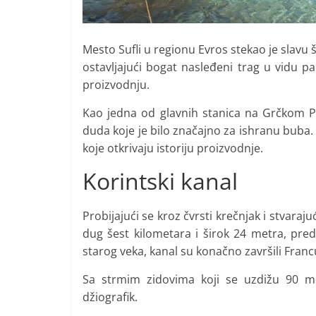
Mesto Sufli u regionu Evros stekao je slavu 
ostavljajući bogat nasleđeni trag u vidu p
proizvodnju.
Kao jedna od glavnih stanica na Grčkom Pu
duda koje je bilo značajno za ishranu buba
koje otkrivaju istoriju proizvodnje.
Korintski kanal
Probijajući se kroz čvrsti krečnjak i stvaraj
dug šest kilometara i širok 24 metra, preds
starog veka, kanal su konačno završili Francu
Sa strmim zidovima koji se uzdižu 90 me
džiografik.