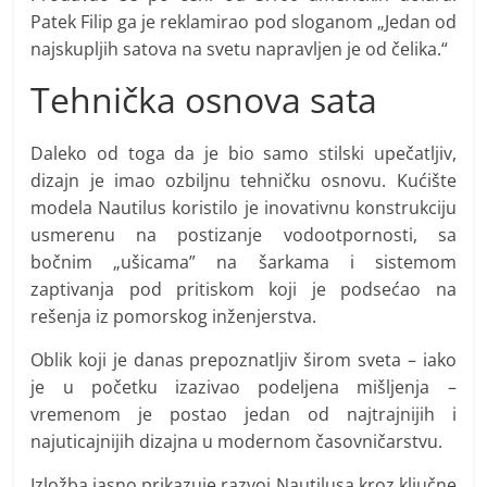
Patek Filip ga je reklamirao pod sloganom „Jedan od
najskupljih satova na svetu napravljen je od čelika.“
Tehnička osnova sata
Daleko od toga da je bio samo stilski upečatljiv,
dizajn je imao ozbiljnu tehničku osnovu. Kućište
modela Nautilus koristilo je inovativnu konstrukciju
usmerenu na postizanje vodootpornosti, sa
bočnim „ušicama” na šarkama i sistemom
zaptivanja pod pritiskom koji je podsećao na
rešenja iz pomorskog inženjerstva.
Oblik koji je danas prepoznatljiv širom sveta – iako
je u početku izazivao podeljena mišljenja –
vremenom je postao jedan od najtrajnijih i
najuticajnijih dizajna u modernom časovničarstvu.
Izložba jasno prikazuje razvoj Nautilusa kroz ključne