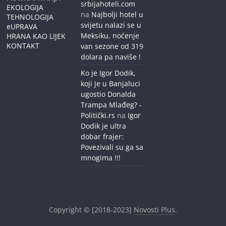
srbijahoteli.com
EKOLOGIJA
na
Najbolji hotel u
TEHNOLOGIJA
svijetu nalazi se u
eUPRAVA
Meksiku, noćenje
HRANA KAO LIJEK
KONTAKT
van sezone od 319
dolara pa naviše !
Ko je Igor Dodik,
koji je u Banjaluci
ugostio Donalda
Trampa Mlađeg? -
Politički.rs
na
Igor
Dodik je ultra
dobar frajer:
Povezivali su ga sa
mnogima !!!
Copyright © [2018-2023]
Novosti Plus
.