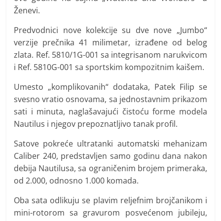
Ženevi.
Predvodnici nove kolekcije su dve nove „Jumbo“
verzije prečnika 41 milimetar, izrađene od belog
zlata. Ref. 5810/1G-001 sa integrisanom narukvicom
i Ref. 5810G-001 sa sportskim kompozitnim kaišem.
Umesto „komplikovanih“ dodataka, Patek Filip se
svesno vratio osnovama, sa jednostavnim prikazom
sati i minuta, naglašavajući čistoću forme modela
Nautilus i njegov prepoznatljivo tanak profil.
Satove pokreće ultratanki automatski mehanizam
Caliber 240, predstavljen samo godinu dana nakon
debija Nautilusa, sa ograničenim brojem primeraka,
od 2.000, odnosno 1.000 komada.
Oba sata odlikuju se plavim reljefnim brojčanikom i
mini-rotorom sa gravurom posvećenom jubileju,