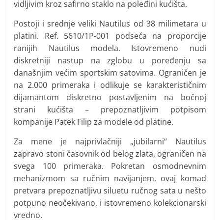
vidljivim kroz safirno staklo na poleđini kućišta.
Postoji i srednje veliki Nautilus od 38 milimetara u
platini. Ref. 5610/1P-001 podseća na proporcije
ranijih Nautilus modela. Istovremeno nudi
diskretniji nastup na zglobu u poređenju sa
današnjim većim sportskim satovima. Ograničen je
na 2.000 primeraka i odlikuje se karakterističnim
dijamantom diskretno postavljenim na bočnoj
strani kućišta – prepoznatljivim potpisom
kompanije Patek Filip za modele od platine.
Za mene je najprivlačniji „jubilarni“ Nautilus
zapravo stoni časovnik od belog zlata, ograničen na
svega 100 primeraka. Pokretan osmodnevnim
mehanizmom sa ručnim navijanjem, ovaj komad
pretvara prepoznatljivu siluetu ručnog sata u nešto
potpuno neočekivano, i istovremeno kolekcionarski
vredno.