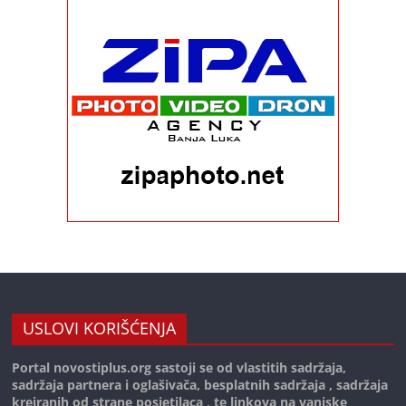
USLOVI KORIŠĆENJA
Portal novostiplus.org sastoji se od vlastitih sadržaja,
sadržaja partnera i oglašivača, besplatnih sadržaja , sadržaja
kreiranih od strane posjetilaca , te linkova na vanjske