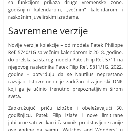
sa funkcijom prikaza druge vremenske zone,
godišnjim kalendarom, „večnim“ kalendarom i
raskošnim juvelirskim izradama.
Savremene verzije
Novije verzije kolekcije – od modela Patek Philippe
Ref. 5740/1G sa večnim kalendarom iz 2018. godine,
do prelska sa starog modela Patek Filip Ref. 5711 na
njegovog naslednika Patek Filip Ref. 5811/1G, 2022.
godine – potvrđuju da se Nautilus neprestano
razvijao. Istovremeno je zadržao dizajnerski DNK
koji ga je učinio trenutno prepoznatljivim širom
sveta.
Zaokružujući priču izložbe i obeležavajući 50.
godišnjicu, Patek Filip izlaže i nove limitirane
jubilarne satove, kao i časovnik, predstavljene ranije
ove godine na sajmu „Watches and Wonders“ u