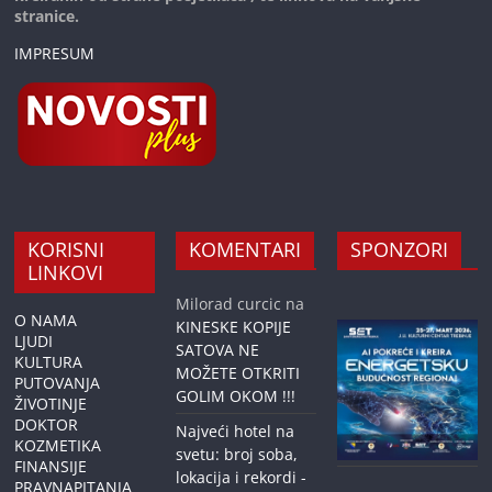
stranice.
IMPRESUM
KORISNI
KOMENTARI
SPONZORI
LINKOVI
Milorad curcic
na
O NAMA
KINESKE KOPIJE
LJUDI
SATOVA NE
KULTURA
MOŽETE OTKRITI
PUTOVANJA
GOLIM OKOM !!!
ŽIVOTINJE
DOKTOR
Najveći hotel na
KOZMETIKA
svetu: broj soba,
FINANSIJE
lokacija i rekordi -
PRAVNAPITANJA