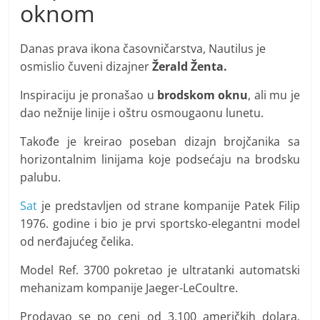
oknom
Danas prava ikona časovničarstva, Nautilus je
osmislio čuveni dizajner
Žerald Ženta.
Inspiraciju je pronašao u
brodskom oknu
, ali mu je
dao nežnije linije i oštru osmougaonu lunetu.
Takođe je kreirao poseban dizajn brojčanika sa
horizontalnim linijama koje podsećaju na brodsku
palubu.
Sat
je predstavljen od strane kompanije Patek Filip
1976. godine i bio je prvi sportsko-elegantni model
od nerđajućeg čelika.
Model Ref. 3700 pokretao je ultratanki automatski
mehanizam kompanije Jaeger-LeCoultre.
Prodavao se po ceni od 3.100 američkih dolara.