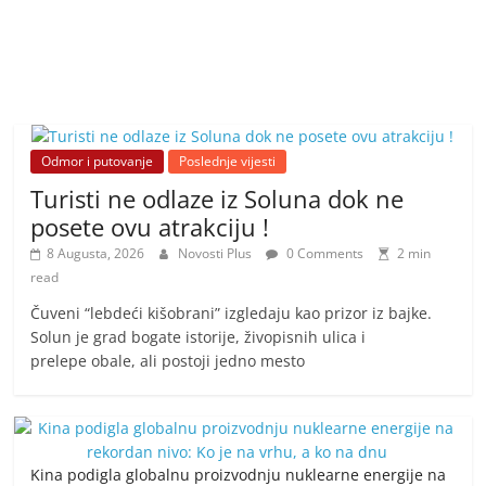
Odmor i putovanje
Poslednje vijesti
Turisti ne odlaze iz Soluna dok ne
posete ovu atrakciju !
8 Augusta, 2026
Novosti Plus
0 Comments
2 min
read
Čuveni “lebdeći kišobrani” izgledaju kao prizor iz bajke.
Solun je grad bogate istorije, živopisnih ulica i
prelepe obale, ali postoji jedno mesto
Kina podigla globalnu proizvodnju nuklearne energije na