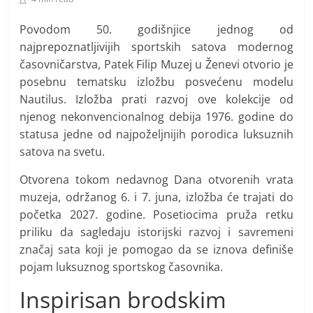
i
t
Povodom 50. godišnjice jednog od
i
najprepoznatljivijih sportskih satova modernog
v
časovničarstva, Patek Filip Muzej u Ženevi otvorio je
n
posebnu tematsku izložbu posvećenu modelu
Nautilus. Izložba prati razvoj ove kolekcije od
i
njenog nekonvencionalnog debija 1976. godine do
h
statusa jedne od najpoželjnijih porodica luksuznih
v
satova na svetu.
i
j
Otvorena tokom nedavnog Dana otvorenih vrata
muzeja, održanog 6. i 7. juna, izložba će trajati do
e
početka 2027. godine. Posetiocima pruža retku
s
priliku da sagledaju istorijski razvoj i savremeni
t
značaj sata koji je pomogao da se iznova definiše
i
pojam luksuznog sportskog časovnika.
Inspirisan brodskim