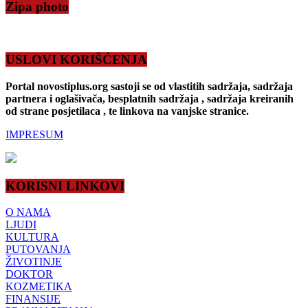
Zipa photo
USLOVI KORIŠĆENJA
Portal novostiplus.org sastoji se od vlastitih sadržaja, sadržaja
partnera i oglašivača, besplatnih sadržaja , sadržaja kreiranih
od strane posjetilaca , te linkova na vanjske stranice.
IMPRESUM
KORISNI LINKOVI
O NAMA
LJUDI
KULTURA
PUTOVANJA
ŽIVOTINJE
DOKTOR
KOZMETIKA
FINANSIJE