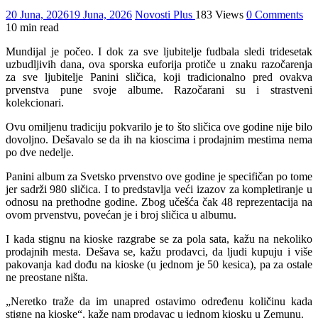
20 Juna, 2026
19 Juna, 2026
Novosti Plus
183 Views
0 Comments
10 min read
Mundijal je počeo. I dok za sve ljubitelje fudbala sledi tridesetak
uzbudljivih dana, ova sporska euforija protiče u znaku razočarenja
za sve ljubitelje Panini sličica, koji tradicionalno pred ovakva
prvenstva pune svoje albume. Razočarani su i strastveni
kolekcionari.
Ovu omiljenu tradiciju pokvarilo je to što sličica ove godine nije bilo
dovoljno. Dešavalo se da ih na kioscima i prodajnim mestima nema
po dve nedelje.
Panini album za Svetsko prvenstvo ove godine je specifičan po tome
jer sadrži 980 sličica. I to predstavlja veći izazov za kompletiranje u
odnosu na prethodne godine. Zbog učešća čak 48 reprezentacija na
ovom prvenstvu, povećan je i broj sličica u albumu.
I kada stignu na kioske razgrabe se za pola sata, kažu na nekoliko
prodajnih mesta. Dešava se, kažu prodavci, da ljudi kupuju i više
pakovanja kad dođu na kioske (u jednom je 50 kesica), pa za ostale
ne preostane ništa.
„Neretko traže da im unapred ostavimo određenu količinu kada
stigne na kioske“, kaže nam prodavac u jednom kiosku u Zemunu.