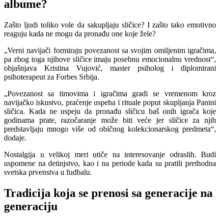
albume?
Zašto ljudi toliko vole da sakupljaju sličice? I zašto tako emotivno
reaguju kada ne mogu da pronađu one koje žele?
„Verni navijači formiraju povezanost sa svojim omiljenim igračima,
pa zbog toga njihove sličice imaju posebnu emocionalnu vrednost“,
objašnjava Kristina Vujović, master psiholog i diplomirani
psihoterapeut za Forbes Srbija.
„Povezanost sa timovima i igračima gradi se vremenom kroz
navijačko iskustvo, praćenje uspeha i rituale poput skupljanja Panini
sličica. Kada ne uspeju da pronađu sličicu baš onih igrača koje
godinama prate, razočaranje može biti veće jer sličice za njih
predstavljaju mnogo više od običnog kolekcionarskog predmeta“,
dodaje.
Nostalgija u velikoj meri utiče na interesovanje odraslih. Budi
uspomene na detinjstvo, kao i na periode kada su pratili prethodna
svetska prvenstva u fudbalu.
Tradicija koja se prenosi sa generacije na
generaciju