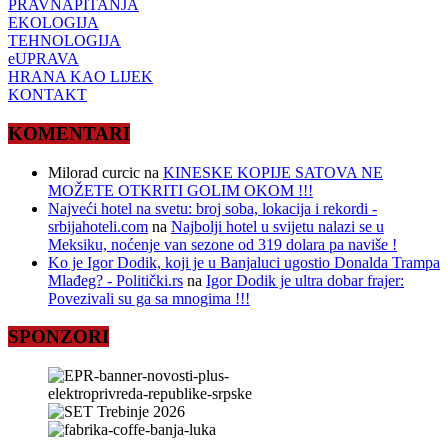
PRAVNAPITANJA
EKOLOGIJA
TEHNOLOGIJA
eUPRAVA
HRANA KAO LIJEK
KONTAKT
KOMENTARI
Milorad curcic
na
KINESKE KOPIJE SATOVA NE
MOŽETE OTKRITI GOLIM OKOM !!!
Najveći hotel na svetu: broj soba, lokacija i rekordi -
srbijahoteli.com
na
Najbolji hotel u svijetu nalazi se u
Meksiku, noćenje van sezone od 319 dolara pa naviše !
Ko je Igor Dodik, koji je u Banjaluci ugostio Donalda Trampa
Mlađeg? - Politički.rs
na
Igor Dodik je ultra dobar frajer:
Povezivali su ga sa mnogima !!!
SPONZORI