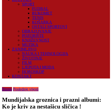
SPORT
FUDBAL
RUKOMET
TENIS
KOŠARKA
OSTALI SPORTOVI
OBRAZOVANJE
POZORIŠTE
KNJIŽEVNOST
MUZIKA
ZANIMLJIVO
NAUKA I TEHNOLOGIJA
ŽIVOTINJE
FILM
LJEPOTA I MODA
HOROSKOP
KONTAKT
Biznis
Poslednje vijesti
Mundijalska groznica i prazni albumi:
Ko je kriv za nestašicu sličica !