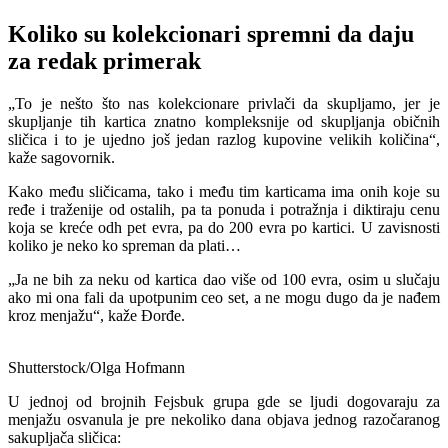
Koliko su kolekcionari spremni da daju
za redak primerak
„To je nešto što nas kolekcionare privlači da skupljamo, jer je
skupljanje tih kartica znatno kompleksnije od skupljanja običnih
sličica i to je ujedno još jedan razlog kupovine velikih količina“,
kaže sagovornik.
Kako među sličicama, tako i među tim karticama ima onih koje su
ređe i traženije od ostalih, pa ta ponuda i potražnja i diktiraju cenu
koja se kreće odh pet evra, pa do 200 evra po kartici. U zavisnosti
koliko je neko ko spreman da plati…
„Ja ne bih za neku od kartica dao više od 100 evra, osim u slučaju
ako mi ona fali da upotpunim ceo set, a ne mogu dugo da je nađem
kroz menjažu“, kaže Đorđe.
Shutterstock/Olga Hofmann
U jednoj od brojnih Fejsbuk grupa gde se ljudi dogovaraju za
menjažu osvanula je pre nekoliko dana objava jednog razočaranog
sakupljača sličica: