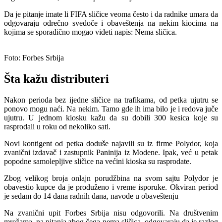
Da je pitanje imate li FIFA sličice veoma često i da radnike umara da
odgovaraju odrečno svedoče i obaveštenja na nekim kiocima na
kojima se sporadično mogao videti napis: Nema sličica.
Foto: Forbes Srbija
Šta kažu distributeri
Nakon perioda bez ijedne sličice na trafikama, od petka ujutru se
ponovo mogu naći. Na nekim. Tamo gde ih ima bilo je i redova juče
ujutru. U jednom kiosku kažu da su dobili 300 kesica koje su
rasprodali u roku od nekoliko sati.
Novi kontigent od petka doduše najavili su iz firme Polydor, koja
zvanični izdavač i zastupnik Paninija iz Modene. Ipak, već u petak
popodne samolepljive sličice na većini kioska su rasprodate.
Zbog velikog broja onlajn porudžbina na svom sajtu Polydor je
obavestio kupce da je produženo i vreme isporuke. Okviran period
je sedam do 14 dana radnih dana, navode u obaveštenju
Na zvanični upit Forbes Srbija nisu odgovorili. Na društvenim
mrežama, na pitanja zbog čega nema sličica, odgovaraju da je razlog