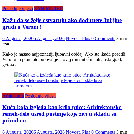
Poslednje vijesti
ZANIMLJIVO
Kažu da se želje ostvaruju ako dodirnete Julijine
grudi u Veroni !
6 Augusta, 2026
6 Augusta, 2026
Novosti Plus
0 Comments
3 min
read
Kako je nastao najpoznatiji ljubavni običaj. Ako ste ikada posetili
Veronu ili planirate putovanje u ovaj romantični italijanski grad,
gotovo
Arhitektura
Poslednje vijesti
Kuća koja izgleda kao krilo ptice: Arhitektonsko
remek-delo usred pustinje koje živi u skladu sa
prirodom
6 Augusta, 2026
6 Augusta, 2026
Novosti Plus
0 Comments
3 min