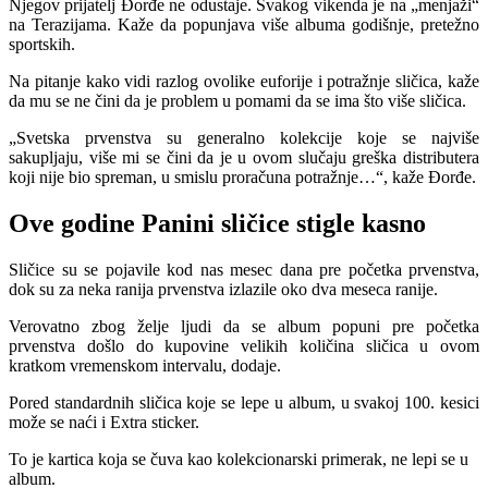
Njegov prijatelj Đorđe ne odustaje. Svakog vikenda je na „menjaži“
na Terazijama. Kaže da popunjava više albuma godišnje, pretežno
sportskih.
Na pitanje kako vidi razlog ovolike euforije i potražnje sličica, kaže
da mu se ne čini da je problem u pomami da se ima što više sličica.
„Svetska prvenstva su generalno kolekcije koje se najviše
sakupljaju, više mi se čini da je u ovom slučaju greška distributera
koji nije bio spreman, u smislu proračuna potražnje…“, kaže Đorđe.
Ove godine Panini sličice stigle kasno
Sličice su se pojavile kod nas mesec dana pre početka prvenstva,
dok su za neka ranija prvenstva izlazile oko dva meseca ranije.
Verovatno zbog želje ljudi da se album popuni pre početka
prvenstva došlo do kupovine velikih količina sličica u ovom
kratkom vremenskom intervalu, dodaje.
Pored standardnih sličica koje se lepe u album, u svakoj 100. kesici
može se naći i Extra sticker.
To je kartica koja se čuva kao kolekcionarski primerak, ne lepi se u
album.