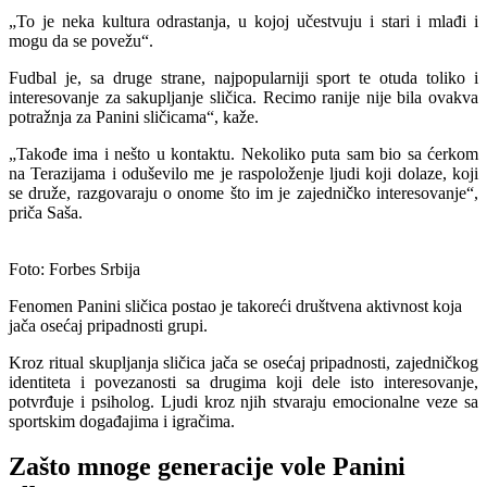
„To je neka kultura odrastanja, u kojoj učestvuju i stari i mlađi i
mogu da se povežu“.
Fudbal je, sa druge strane, najpopularniji sport te otuda toliko i
interesovanje za sakupljanje sličica. Recimo ranije nije bila ovakva
potražnja za Panini sličicama“, kaže.
„Takođe ima i nešto u kontaktu. Nekoliko puta sam bio sa ćerkom
na Terazijama i oduševilo me je raspoloženje ljudi koji dolaze, koji
se druže, razgovaraju o onome što im je zajedničko interesovanje“,
priča Saša.
Foto: Forbes Srbija
Fenomen Panini sličica postao je takoreći društvena aktivnost koja
jača osećaj pripadnosti grupi.
Kroz ritual skupljanja sličica jača se osećaj pripadnosti, zajedničkog
identiteta i povezanosti sa drugima koji dele isto interesovanje,
potvrđuje i psiholog. Ljudi kroz njih stvaraju emocionalne veze sa
sportskim događajima i igračima.
Zašto mnoge generacije vole Panini