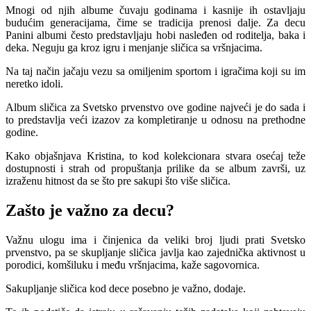
Mnogi od njih albume čuvaju godinama i kasnije ih ostavljaju
budućim generacijama, čime se tradicija prenosi dalje. Za decu
Panini albumi često predstavljaju hobi nasleđen od roditelja, baka i
deka. Neguju ga kroz igru i menjanje sličica sa vršnjacima.
Na taj način jačaju vezu sa omiljenim sportom i igračima koji su im
neretko idoli.
Album sličica za Svetsko prvenstvo ove godine najveći je do sada i
to predstavlja veći izazov za kompletiranje u odnosu na prethodne
godine.
Kako objašnjava Kristina, to kod kolekcionara stvara osećaj teže
dostupnosti i strah od propuštanja prilike da se album završi, uz
izraženu hitnost da se što pre sakupi što više sličica.
Zašto je važno za decu?
Važnu ulogu ima i činjenica da veliki broj ljudi prati Svetsko
prvenstvo, pa se skupljanje sličica javlja kao zajednička aktivnost u
porodici, komšiluku i među vršnjacima, kaže sagovornica.
Sakupljanje sličica kod dece posebno je važno, dodaje.