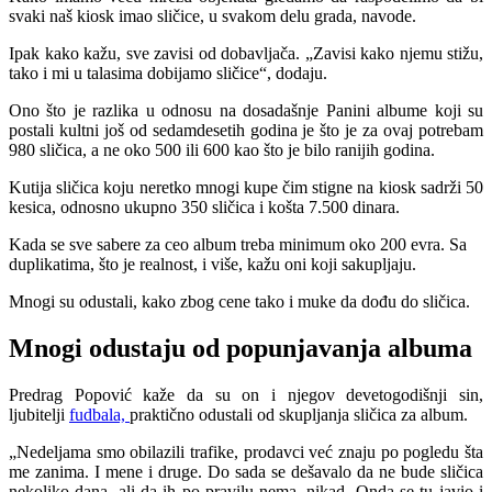
svaki naš kiosk imao sličice, u svakom delu grada, navode.
Ipak kako kažu, sve zavisi od dobavljača. „Zavisi kako njemu stižu,
tako i mi u talasima dobijamo sličice“, dodaju.
Ono što je razlika u odnosu na dosadašnje Panini albume koji su
postali kultni još od sedamdesetih godina je što je za ovaj potrebam
980 sličica, a ne oko 500 ili 600 kao što je bilo ranijih godina.
Kutija sličica koju neretko mnogi kupe čim stigne na kiosk sadrži 50
kesica, odnosno ukupno 350 sličica i košta 7.500 dinara.
Kada se sve sabere za ceo album treba minimum oko 200 evra. Sa
duplikatima, što je realnost, i više, kažu oni koji sakupljaju.
Mnogi su odustali, kako zbog cene tako i muke da dođu do sličica.
Mnogi odustaju od popunjavanja albuma
Predrag Popović kaže da su on i njegov devetogodišnji sin,
ljubitelji
fudbala,
praktično odustali od skupljanja sličica za album.
„Nedeljama smo obilazili trafike, prodavci već znaju po pogledu šta
me zanima. I mene i druge. Do sada se dešavalo da ne bude sličica
nekoliko dana, ali da ih po pravilu nema, nikad. Onda se tu javio i