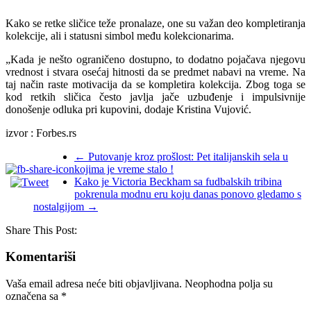
Kako se retke sličice teže pronalaze, one su važan deo kompletiranja
kolekcije, ali i statusni simbol među kolekcionarima.
„Kada je nešto ograničeno dostupno, to dodatno pojačava njegovu
vrednost i stvara osećaj hitnosti da se predmet nabavi na vreme. Na
taj način raste motivacija da se kompletira kolekcija. Zbog toga se
kod retkih sličica često javlja jače uzbuđenje i impulsivnije
donošenje odluka pri kupovini, dodaje Kristina Vujović.
izvor : Forbes.rs
←
Putovanje kroz prošlost: Pet italijanskih sela u
kojima je vreme stalo !
Kako je Victoria Beckham sa fudbalskih tribina
pokrenula modnu eru koju danas ponovo gledamo s
nostalgijom
→
Share This Post:
Komentariši
Vaša email adresa neće biti objavljivana.
Neophodna polja su
označena sa
*