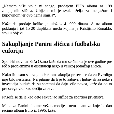
„Nemam više volje ni snage, prodajem FIFA album sa 199
zalepljenih sličica. Ubijena mi je svaka želja za menjažom i
kupovinom jer ovo nema smisla“.
Kaže da prodaje koliko je uložio- 4. 900 dinara. A uz album
poklanja i još 15-20 duplikata među kojima je Kristijano Ronaldo,
stoji u objavi.
Sakupljanje Panini sličica i fudbalska
euforija
Sportski novinar Saša Ozmo kaže da mu se čini da je ove godine pre
reč o problemima u distribuciji nego u velikoj potražnji sličica.
Kako ih i sam sa svojom ćerkom sakuplja priseća se da za Evroligu
nije bilo nestašica. Na pitanje da li je to zabava i ljubav ili za neke i
investicija budući da su spremni da daju više novca, kaže da on to
pre svega vidi kao dečiju zabavu.
Priseća se da je kao dete sakupljao sličice za sportska prvenstva.
Mene za Panini albume vežu emocije i nema para za koje bi dao
recimo album Euro iz 1996, kaže.