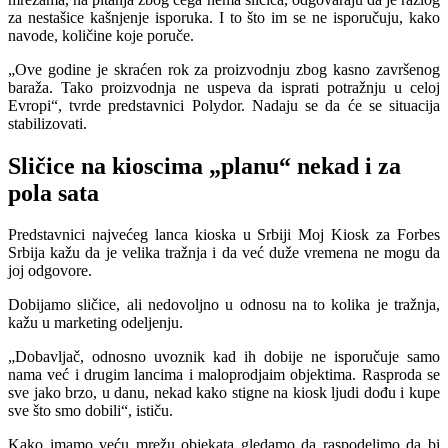
za nestašice kašnjenje isporuka. I to što im se ne isporučuju, kako
navode, količine koje poruče.
„Ove godine je skraćen rok za proizvodnju zbog kasno završenog
baraža. Tako proizvodnja ne uspeva da isprati potražnju u celoj
Evropi“, tvrde predstavnici Polydor. Nadaju se da će se situacija
stabilizovati.
Sličice na kioscima „planu“ nekad i za
pola sata
Predstavnici najvećeg lanca kioska u Srbiji Moj Kiosk za Forbes
Srbija kažu da je velika tražnja i da već duže vremena ne mogu da
joj odgovore.
Dobijamo sličice, ali nedovoljno u odnosu na to kolika je tražnja,
kažu u marketing odeljenju.
„Dobavljač, odnosno uvoznik kad ih dobije ne isporučuje samo
nama već i drugim lancima i maloprodjaim objektima. Rasproda se
sve jako brzo, u danu, nekad kako stigne na kiosk ljudi dođu i kupe
sve što smo dobili“, ističu.
Kako imamo veću mrežu objekata gledamo da raspodelimo da bi