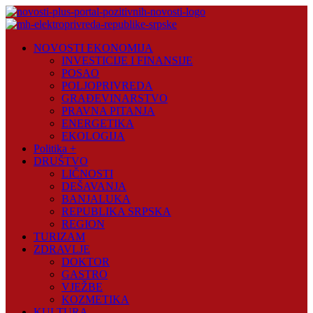
Skip
to
content
Novosti
NOVOSTI EKONOMIJA
Plus
INVESTICIJE I FINANSIJE
POSAO
Portal
POLJOPRIVREDA
pozitivnih
GRAĐEVINARSTVO
vijesti
PRAVNA PITANJA
ENERGETIKA
EKOLOGIJA
Politika +
DRUŠTVO
LIČNOSTI
DEŠAVANJA
BANJALUKA
REPUBLIKA SRPSKA
REGION
TURIZAM
ZDRAVLJE
DOKTOR
GASTRO
VJEŽBE
KOZMETIKA
KULTURA