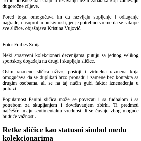
To ih podstiče da istraju u rešavanju težih zadataka koji zahtevaju
dugoročne ciljeve.
Pored toga, omogućava im da razvijaju strpljenje i odlaganje
nagrade, nasuprot impulsivnosti, jer je potrebno vreme da se sakupe
sve sličice, objašnjava Kristina Vujović.
Foto: Forbes Srbija
Neki strastveni kolekcionari decenijama putuju sa jednog velikog
sportskog događaja na drugi i skupljaju sličice.
Osim razmene sličica uživo, postoji i virtuelna razmena koja
omogućava da se duplikati brzo pronađu i zamene bez kontakta sa
drugim osobama, ali se na taj način gubi faktor iznenađenja u
potrazi.
Popularnost Panini sličica može se povezati i sa fudbalom i sa
potrebom za skupljanjem i dovršavanjem zbirki. Ti predmeti
najčešće imaju sentimentalnu vrednost ili se čuvaju zbog moguće
buduće važnosti.
Retke sličice kao statusni simbol među
kolekcionarima