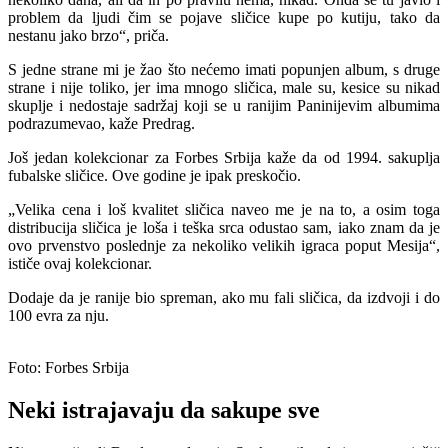
problem da ljudi čim se pojave sličice kupe po kutiju, tako da
nestanu jako brzo“, priča.
S jedne strane mi je žao što nećemo imati popunjen album, s druge
strane i nije toliko, jer ima mnogo sličica, male su, kesice su nikad
skuplje i nedostaje sadržaj koji se u ranijim Paninijevim albumima
podrazumevao, kaže Predrag.
Još jedan kolekcionar za Forbes Srbija kaže da od 1994. sakuplja
fubalske sličice. Ove godine je ipak preskočio.
„Velika cena i loš kvalitet sličica naveo me je na to, a osim toga
distribucija sličica je loša i teška srca odustao sam, iako znam da je
ovo prvenstvo poslednje za nekoliko velikih igraca poput Mesija“,
ističe ovaj kolekcionar.
Dodaje da je ranije bio spreman, ako mu fali sličica, da izdvoji i do
100 evra za nju.
Foto: Forbes Srbija
Neki istrajavaju da sakupe sve