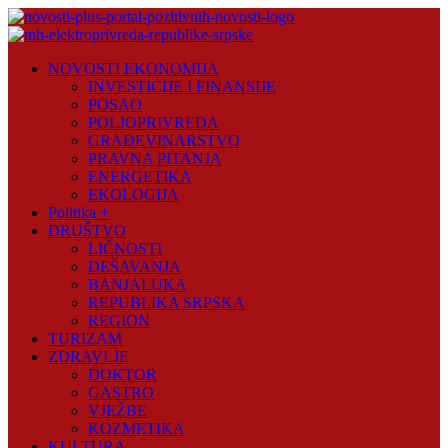
Skip
to
content
Novosti
NOVOSTI EKONOMIJA
Plus
INVESTICIJE I FINANSIJE
POSAO
Portal
POLJOPRIVREDA
pozitivnih
GRAĐEVINARSTVO
vijesti
PRAVNA PITANJA
ENERGETIKA
EKOLOGIJA
Politika +
DRUŠTVO
LIČNOSTI
DEŠAVANJA
BANJALUKA
REPUBLIKA SRPSKA
REGION
TURIZAM
ZDRAVLJE
DOKTOR
GASTRO
VJEŽBE
KOZMETIKA
KULTURA