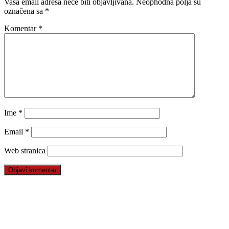
Vaša email adresa neće biti objavljivana.
Neophodna polja su
označena sa
*
Komentar
*
Ime
*
Email
*
Web stranica