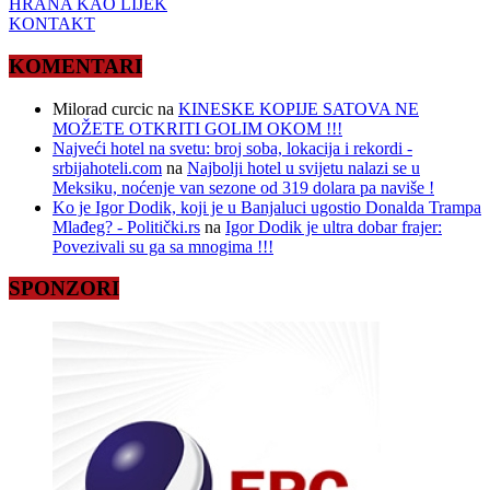
HRANA KAO LIJEK
KONTAKT
KOMENTARI
Milorad curcic
na
KINESKE KOPIJE SATOVA NE
MOŽETE OTKRITI GOLIM OKOM !!!
Najveći hotel na svetu: broj soba, lokacija i rekordi -
srbijahoteli.com
na
Najbolji hotel u svijetu nalazi se u
Meksiku, noćenje van sezone od 319 dolara pa naviše !
Ko je Igor Dodik, koji je u Banjaluci ugostio Donalda Trampa
Mlađeg? - Politički.rs
na
Igor Dodik je ultra dobar frajer:
Povezivali su ga sa mnogima !!!
SPONZORI