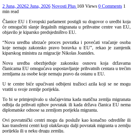
2 Juna, 2026
2 Juna, 2026
Novosti Plus
169 Views
0 Comments
1
min read
Članice EU i Evropski parlament postigli su dogovor o uredbi koja
će omogućiti slanje ilegalnih migranata u prihvatne centre van EU,
objavilo je kiparsko predsjedništvo EU.
“Nova uredba ubrzaće proces povratka i povećati vraćanje osoba
koje nemaju zakonsko pravo boravka u EU”, rekao je zamjenik
kiparskog ministra za migracije Nikolas Joanides.
Nova uredba obezbjeđuje zakonsku osnovu koja državama
članicama EU omogućava uspostavljanje prihvatnih centara u trećim
zemljama za osobe koje nemaju pravo da ostanu u EU.
U te centre biće upućivani odbijeni tražioci azila koji se ne mogu
vratiti u svoje zemlje porijekla.
To bi se primjenjivalo u slučajevima kada matična zemlja migranata
odbija da prihvati njihov povratak ili kada država članica EU nema
diplomatske odnose sa zemljom porijekla migranta.
Ovi povratnički centri mogu da posluže kao konačno odredište ili
kao transferni centri koji olakšavaju dalji povratak migranta u zemlju
porijekla ili u neku drugu zemlju.