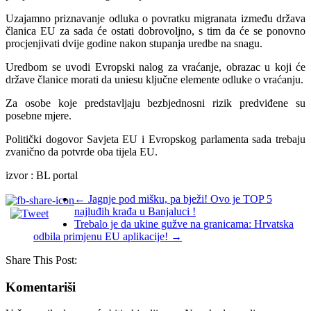
Uzajamno priznavanje odluka o povratku migranata između država
članica EU za sada će ostati dobrovoljno, s tim da će se ponovno
procjenjivati dvije godine nakon stupanja uredbe na snagu.
Uredbom se uvodi Evropski nalog za vraćanje, obrazac u koji će
države članice morati da uniesu ključne elemente odluke o vraćanju.
Za osobe koje predstavljaju bezbjednosni rizik predviđene su
posebne mjere.
Politički dogovor Savjeta EU i Evropskog parlamenta sada trebaju
zvanično da potvrde oba tijela EU.
izvor : BL portal
←
Jagnje pod mišku, pa bježi! Ovo je TOP 5
najluđih krađa u Banjaluci !
Trebalo je da ukine gužve na granicama: Hrvatska
odbila primjenu EU aplikacije!
→
Share This Post:
Komentariši