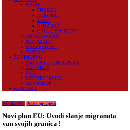
SPORT
FUDBAL
RUKOMET
TENIS
KOŠARKA
OSTALI SPORTOVI
OBRAZOVANJE
POZORIŠTE
KNJIŽEVNOST
MUZIKA
ZANIMLJIVO
NAUKA I TEHNOLOGIJA
ŽIVOTINJE
FILM
LJEPOTA I MODA
HOROSKOP
KONTAKT
Politika Plus
Poslednje vijesti
Novi plan EU: Uvodi slanje migranata
van svojih granica !