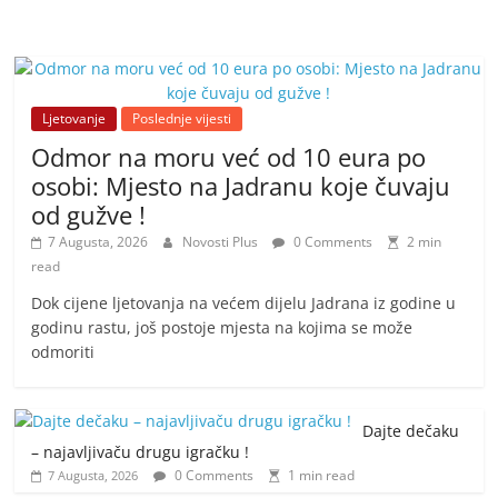
Ljetovanje
Poslednje vijesti
Odmor na moru već od 10 eura po
osobi: Mjesto na Jadranu koje čuvaju
od gužve !
7 Augusta, 2026
Novosti Plus
0 Comments
2 min
read
Dok cijene ljetovanja na većem dijelu Jadrana iz godine u
godinu rastu, još postoje mjesta na kojima se može
odmoriti
Dajte dečaku
– najavljivaču drugu igračku !
0 Comments
1 min read
7 Augusta, 2026