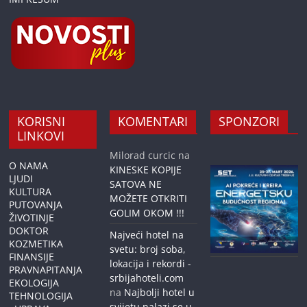
KORISNI
KOMENTARI
SPONZORI
LINKOVI
Milorad curcic
na
O NAMA
KINESKE KOPIJE
LJUDI
SATOVA NE
KULTURA
MOŽETE OTKRITI
PUTOVANJA
GOLIM OKOM !!!
ŽIVOTINJE
DOKTOR
Najveći hotel na
KOZMETIKA
svetu: broj soba,
FINANSIJE
lokacija i rekordi -
PRAVNAPITANJA
srbijahoteli.com
EKOLOGIJA
na
Najbolji hotel u
TEHNOLOGIJA
svijetu nalazi se u