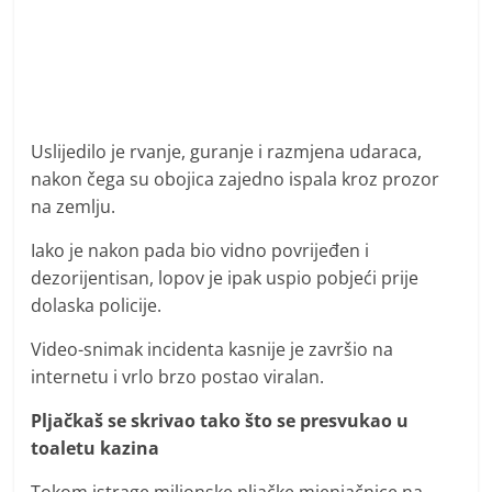
Uslijedilo je rvanje, guranje i razmjena udaraca,
nakon čega su obojica zajedno ispala kroz prozor
na zemlju.
Iako je nakon pada bio vidno povrijeđen i
dezorijentisan, lopov je ipak uspio pobjeći prije
dolaska policije.
Video-snimak incidenta kasnije je završio na
internetu i vrlo brzo postao viralan.
Pljačkaš se skrivao tako što se presvukao u
toaletu kazina
Tokom istrage milionske pljačke mjenjačnice na