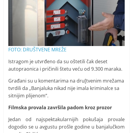
FOTO: DRUŠTVENE MREŽE
Istragom je utvrđeno da su oštetili čak deset
autopraonica i pričinili štetu veću od 9.300 maraka.
Građani su u komentarima na dru[tvenim mrežama
tvrdili da „Banjaluka nikad nije imala kriminalce sa
sitnijim plijenom“.
Filmska provala završila padom kroz prozor
Jedan od najspektakularnijih pokušaja provale
dogodio se u avgustu prošle godine u banjalučkom