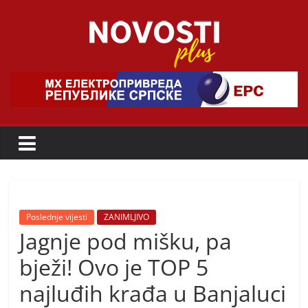
Skip
to
content
Novosti
Plus
P
o
r
t
a
Poslednje vijesti
ZANIMLJIVO
Jagnje pod mišku, pa
l
p
bježi! Ovo je TOP 5
o
najluđih krađa u Banjaluci
z