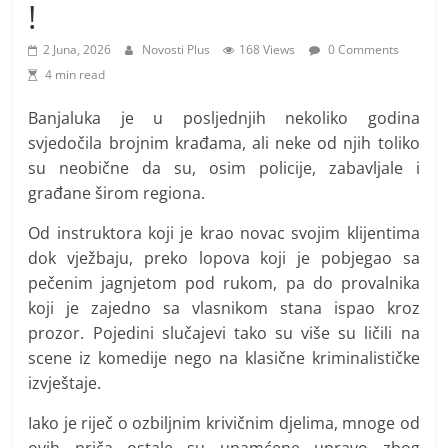
i
!
t
2 Juna, 2026
Novosti Plus
168 Views
0 Comments
i
4 min read
v
n
Banjaluka je u posljednjih nekoliko godina
svjedočila brojnim krađama, ali neke od njih toliko
i
su neobične da su, osim policije, zabavljale i
h
građane širom regiona.
v
i
Od instruktora koji je krao novac svojim klijentima
j
dok vježbaju, preko lopova koji je pobjegao sa
pečenim jagnjetom pod rukom, pa do provalnika
e
koji je zajedno sa vlasnikom stana ispao kroz
s
prozor. Pojedini slučajevi tako su više su ličili na
t
scene iz komedije nego na klasične kriminalističke
i
izvještaje.
Iako je riječ o ozbiljnim krivičnim djelima, mnoge od
ovih priča ostale su upamćene upravo zbog