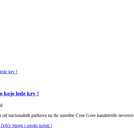
e koje lede krv !
ad
m od nacionalnih parkova na tlu susedne Crne Gore karakteriše neverov