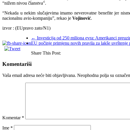
“nižem nivou članstva”.
“Nekada u nekim slučajevima imamo neverovatne benefite jer nismo 
nacionalnu avio-kompaniju”, rekao je
Vojinović
.
izvor : (EUpravo zato/N1)
←
Investicija od 250 miliona evra: Amerikanci preu
EU počinje primjenu novih pravila za lakše uvrštenje
Share This Post:
Komentariši
Vaša email adresa neće biti objavljivana.
Neophodna polja su označe
Komentar
*
Ime
*