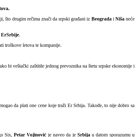
tova.
i, što drugim rečima znači da srpski građani iz
Beograda
i
Niša
neće
t
Er
Srbije
.
ati troškove letova te kompanije.
kako bi veštački zaštitile jednog prevoznika na štetu srpske ekonomije i
ogao da plati one cene koje traži Er Srbija. Takođe, to nije dobro sa
go Six,
Petar Vojinović
je naveo da je
Srbija
u datom sporazumu u