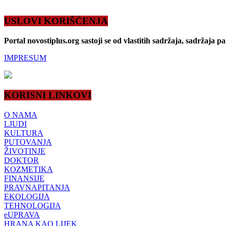
USLOVI KORIŠĆENJA
Portal novostiplus.org sastoji se od vlastitih sadržaja, sadržaja p
IMPRESUM
KORISNI LINKOVI
O NAMA
LJUDI
KULTURA
PUTOVANJA
ŽIVOTINJE
DOKTOR
KOZMETIKA
FINANSIJE
PRAVNAPITANJA
EKOLOGIJA
TEHNOLOGIJA
eUPRAVA
HRANA KAO LIJEK