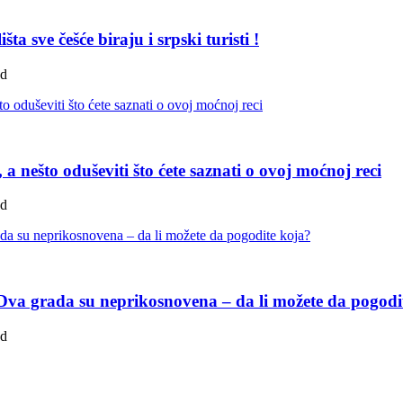
a sve češće biraju i srpski turisti !
ad
a nešto oduševiti što ćete saznati o ovoj moćnoj reci
ad
u: Dva grada su neprikosnovena – da li možete da pogodi
ad