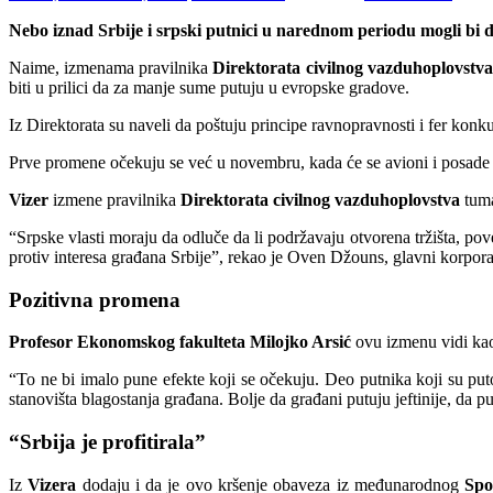
Nebo iznad Srbije i srpski putnici u narednom periodu mogli bi da
Naime, izmenama pravilnika
Direktorata civilnog vazduhoplovstva
biti u prilici da za manje sume putuju u evropske gradove.
Iz Direktorata su naveli da poštuju principe ravnopravnosti i fer kon
Prve promene očekuju se već u novembru, kada će se avioni i posade
Vizer
izmene pravilnika
Direktorata civilnog vazduhoplovstva
tuma
“Srpske vlasti moraju da odluče da li podržavaju otvorena tržišta, pove
protiv interesa građana Srbije”, rekao je Oven Džouns, glavni korpora
Pozitivna promena
Profesor Ekonomskog fakulteta Milojko Arsić
ovu izmenu vidi ka
“To ne bi imalo pune efekte koji se očekuju. Deo putnika koji su put
stanovišta blagostanja građana. Bolje da građani putuju jeftinije, da 
“Srbija je profitirala”
Iz
Vizera
dodaju i da je ovo kršenje obaveza iz međunarodnog
Spo