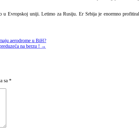
u Evropskoj uniji. Letimo za Rusiju. Er Srbija je enormno profitir
zimaju aerodrome u BiH?
 preduzeća na berzu !
→
na sa
*