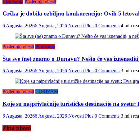
Ljetovanje
Poslednje vijesti
Grčka je dobila ozbiljnu konkurenciju: Ovih 5 letovališt
6 Augusta, 2026
6 Augusta, 2026
Novosti Plus
0 Comments
4 min re
Poslednje vijesti
Putovanja
Šta sve (ne) znamo o Dunavu? Nešto će vas iznenaditi, 
6 Augusta, 2026
6 Augusta, 2026
Novosti Plus
0 Comments
3 min re
Poslednje vijesti
TURIZAM
Koje su najprivlačnije turističke destinacije na svet
6 Augusta, 2026
6 Augusta, 2026
Novosti Plus
0 Comments
3 min re
Zipa photo