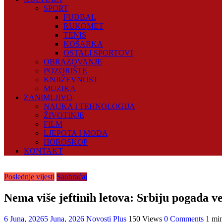
SPORT
FUDBAL
RUKOMET
TENIS
KOŠARKA
OSTALI SPORTOVI
OBRAZOVANJE
POZORIŠTE
KNJIŽEVNOST
MUZIKA
ZANIMLJIVO
NAUKA I TEHNOLOGIJA
ŽIVOTINJE
FILM
LJEPOTA I MODA
HOROSKOP
KONTAKT
Poslednje vijesti
Saobraćaj
Nema više jeftinih letova: Srbiju pogađa v
6 Juna, 2026
5 Juna, 2026
Novosti Plus
150 Views
0 Comments
1 mi