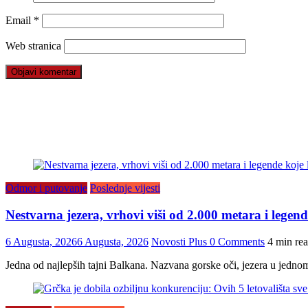
Email
*
Web stranica
Odmor i putovanje
Poslednje vijesti
Nestvarna jezera, vrhovi viši od 2.000 metara i legend
6 Augusta, 2026
6 Augusta, 2026
Novosti Plus
0 Comments
4 min re
Jedna od najlepših tajni Balkana. Nazvana gorske oči, jezera u jedno