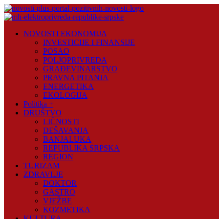
Skip
to
content
Novosti
NOVOSTI EKONOMIJA
Plus
INVESTICIJE I FINANSIJE
POSAO
Portal
POLJOPRIVREDA
pozitivnih
GRAĐEVINARSTVO
vijesti
PRAVNA PITANJA
ENERGETIKA
EKOLOGIJA
Politika +
DRUŠTVO
LIČNOSTI
DEŠAVANJA
BANJALUKA
REPUBLIKA SRPSKA
REGION
TURIZAM
ZDRAVLJE
DOKTOR
GASTRO
VJEŽBE
KOZMETIKA
KULTURA