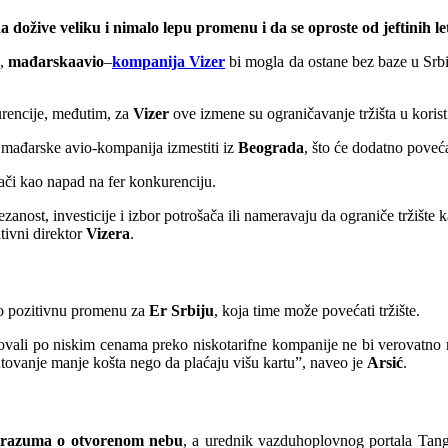
 dožive veliku i nimalo lepu promenu i da se oproste od jeftinih le
,
mađarska
avio
–
kompanija Vizer
bi mogla da ostane bez baze u Srbij
kurencije, međutim, za
Vizer
ove izmene su ograničavanje tržišta u koris
 mađarske avio-kompanija izmestiti iz
Beograda
, što će dodatno poveć
či kao napad na fer konkurenciju.
zanost, investicije i izbor potrošača ili nameravaju da ograniče tržište 
tivni direktor
Vizera
.
o pozitivnu promenu za
Er Srbiju
, koja time može povećati tržište.
ovali po niskim cenama preko niskotarifne kompanije ne bi verovatno m
putovanje manje košta nego da plaćaju višu kartu”, naveo je
Arsić
.
razuma o otvorenom nebu
, a urednik vazduhoplovnog portala Tan