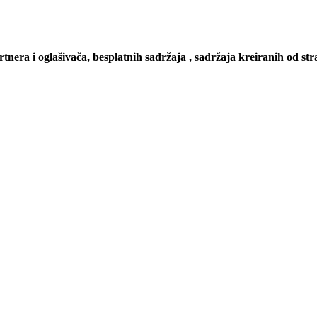
artnera i oglašivača, besplatnih sadržaja , sadržaja kreiranih od stra