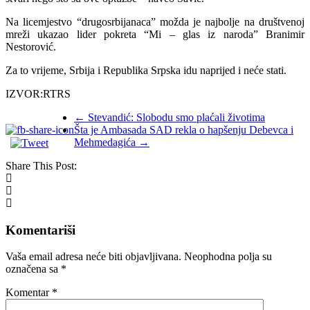
Na licemjestvo “drugosrbijanaca” možda je najbolje na društvenoj
mreži ukazao lider pokreta “Mi – glas iz naroda” Branimir
Nestorović.
Za to vrijeme, Srbija i Republika Srpska idu naprijed i neće stati.
IZVOR:RTRS
←
Stevandić: Slobodu smo plaćali životima
Šta je Ambasada SAD rekla o hapšenju Debevca i
Mehmedagića
→
Share This Post:
Komentariši
Vaša email adresa neće biti objavljivana.
Neophodna polja su
označena sa
*
Komentar
*