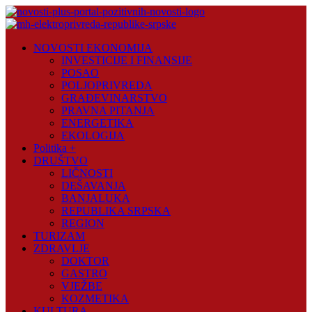
Skip
to
content
Novosti
NOVOSTI EKONOMIJA
Plus
INVESTICIJE I FINANSIJE
POSAO
Portal
POLJOPRIVREDA
pozitivnih
GRAĐEVINARSTVO
vijesti
PRAVNA PITANJA
ENERGETIKA
EKOLOGIJA
Politika +
DRUŠTVO
LIČNOSTI
DEŠAVANJA
BANJALUKA
REPUBLIKA SRPSKA
REGION
TURIZAM
ZDRAVLJE
DOKTOR
GASTRO
VJEŽBE
KOZMETIKA
KULTURA