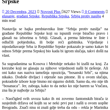
Srpske
20 Decembra, 2023
Novosti Plus
627 Views
0 Comments
glasanje
,
građani Srpske
,
Republika Srpska
,
Srbija protiv nasilja
4
min read
Nastavlja se hajka predstavnika liste “Srbija protiv nasilja” na
građane Republike Srpske koji su ispunili svoje biračko pravo i
glasali na izborima u Srbiji. Glasali, a prema liderima te liste i
odlučili pobjednika, ili bolje reći gubitnika. Vrijeđanje i
nipodaštavanje Srba iz Republike Srpske pokazalo je samo kakav bi
odnos Srbije prema Srpskoj bio kada bi igrom slučaja, takvi došli na
vlast.
Sa sugrađanima sa Kosova i Metohije nekako bi izašli na kraj. Za
krezube koji ne glasaju za njihove vrijednosti našli bi rješenje. Ali
oni kako nas naziva tamošnja opozicija, “bosanski Srbi”, sa njima
nikako. Dođoše divljaci i otjeraše nas pitome. Ili u ovom slučaju,
pokradoše izbore koje bismo mi sigurno dobili. Samo da, eto nije tih
“bosanaca”. Jer, zaboga, kako to da neko ko nije barem sa Vračara,
zna šta je najbolje za Srbiju?
– Naočigled svih uvoza kako ih mi zovemo fantomskih birača iz
susjednih država od kojih su se neki prvi put i našli u ovom uopšte
Beogradu. Znači nisu ni znali gdje treba da odu – rekla je Marinika