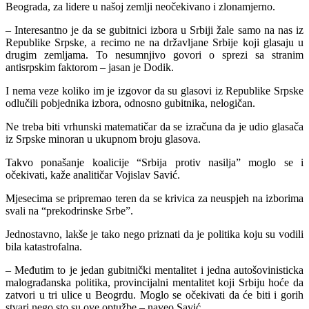
Beograda, za lidere u našoj zemlji neočekivano i zlonamjerno.
– Interesantno je da se gubitnici izbora u Srbiji žale samo na nas iz
Republike Srpske, a recimo ne na državljane Srbije koji glasaju u
drugim zemljama. To nesumnjivo govori o sprezi sa stranim
antisrpskim faktorom – jasan je Dodik.
I nema veze koliko im je izgovor da su glasovi iz Republike Srpske
odlučili pobjednika izbora, odnosno gubitnika, nelogičan.
Ne treba biti vrhunski matematičar da se izračuna da je udio glasača
iz Srpske minoran u ukupnom broju glasova.
Takvo ponašanje koalicije “Srbija protiv nasilja” moglo se i
očekivati, kaže analitičar Vojislav Savić.
Mjesecima se pripremao teren da se krivica za neuspjeh na izborima
svali na “prekodrinske Srbe”.
Jednostavno, lakše je tako nego priznati da je politika koju su vodili
bila katastrofalna.
– Međutim to je jedan gubitnički mentalitet i jedna autošovinisticka
malograđanska politika, provincijalni mentalitet koji Srbiju hoće da
zatvori u tri ulice u Beogrdu. Moglo se očekivati da će biti i gorih
stvari nego sto su ove optužbe – naveo Savić.