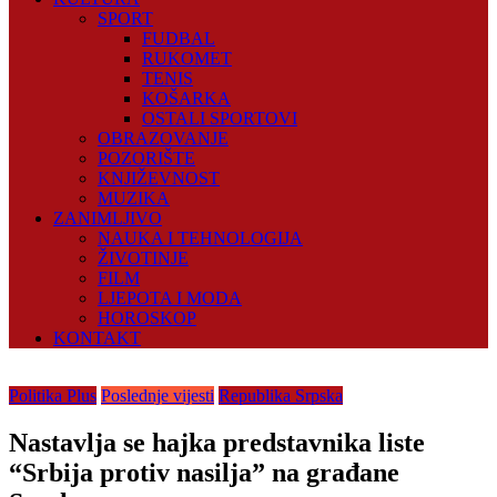
SPORT
FUDBAL
RUKOMET
TENIS
KOŠARKA
OSTALI SPORTOVI
OBRAZOVANJE
POZORIŠTE
KNJIŽEVNOST
MUZIKA
ZANIMLJIVO
NAUKA I TEHNOLOGIJA
ŽIVOTINJE
FILM
LJEPOTA I MODA
HOROSKOP
KONTAKT
Politika Plus
Poslednje vijesti
Republika Srpska
Nastavlja se hajka predstavnika liste
“Srbija protiv nasilja” na građane