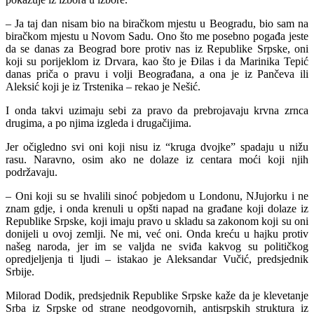
– Ja taj dan nisam bio na biračkom mjestu u Beogradu, bio sam na
biračkom mjestu u Novom Sadu. Ono što me posebno pogađa jeste
da se danas za Beograd bore protiv nas iz Republike Srpske, oni
koji su porijeklom iz Drvara, kao što je Đilas i da Marinika Tepić
danas priča o pravu i volji Beograđana, a ona je iz Pančeva ili
Aleksić koji je iz Trstenika – rekao je Nešić.
I onda takvi uzimaju sebi za pravo da prebrojavaju krvna zrnca
drugima, a po njima izgleda i drugačijima.
Jer očigledno svi oni koji nisu iz “kruga dvojke” spadaju u nižu
rasu. Naravno, osim ako ne dolaze iz centara moći koji njih
podržavaju.
– Oni koji su se hvalili sinoć pobjedom u Londonu, NJujorku i ne
znam gdje, i onda krenuli u opšti napad na građane koji dolaze iz
Republike Srpske, koji imaju pravo u skladu sa zakonom koji su oni
donijeli u ovoj zemlji. Ne mi, već oni. Onda kreću u hajku protiv
našeg naroda, jer im se valjda ne sviđa kakvog su političkog
opredjeljenja ti ljudi – istakao je Aleksandar Vučić, predsjednik
Srbije.
Milorad Dodik, predsjednik Republike Srpske kaže da je klevetanje
Srba iz Srpske od strane neodgovornih, antisrpskih struktura iz