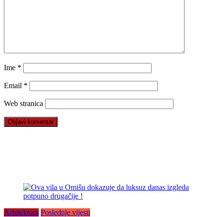
Ime
*
Email
*
Web stranica
Arhitektura
Poslednje vijesti