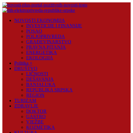
Skip
to
content
Novosti
NOVOSTI EKONOMIJA
Plus
INVESTICIJE I FINANSIJE
POSAO
Portal
POLJOPRIVREDA
pozitivnih
GRAĐEVINARSTVO
vijesti
PRAVNA PITANJA
ENERGETIKA
EKOLOGIJA
Politika +
DRUŠTVO
LIČNOSTI
DEŠAVANJA
BANJALUKA
REPUBLIKA SRPSKA
REGION
TURIZAM
ZDRAVLJE
DOKTOR
GASTRO
VJEŽBE
KOZMETIKA
KULTURA