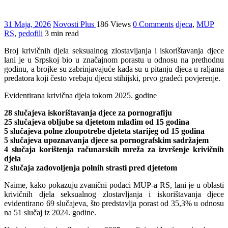
31 Maja, 2026
Novosti Plus
186 Views
0 Comments
djeca
,
MUP
RS
,
pedofili
3 min read
Broj krivičnih djela seksualnog zlostavljanja i iskorištavanja djece
lani je u Srpskoj bio u značajnom porastu u odnosu na prethodnu
godinu, a brojke su zabrinjavajuće kada su u pitanju djeca u raljama
predatora koji često vrebaju djecu stihijski, prvo gradeći povjerenje.
Evidentirana krivična djela tokom 2025. godine
28 slučajeva iskorištavanja djece za pornografiju
25 slučajeva obljube sa djetetom mlađim od 15 godina
5 slučajeva polne zloupotrebe djeteta starijeg od 15 godina
5 slučajeva upoznavanja djece sa pornografskim sadržajem
4 slučaja korištenja računarskih mreža za izvršenje krivičnih
djela
2 slučaja zadovoljenja polnih strasti pred djetetom
Naime, kako pokazuju zvanični podaci MUP-a RS, lani je u oblasti
krivičnih djela seksualnog zlostavljanja i iskorištavanja djece
evidentirano 69 slučajeva, što predstavlja porast od 35,3% u odnosu
na 51 slučaj iz 2024. godine.