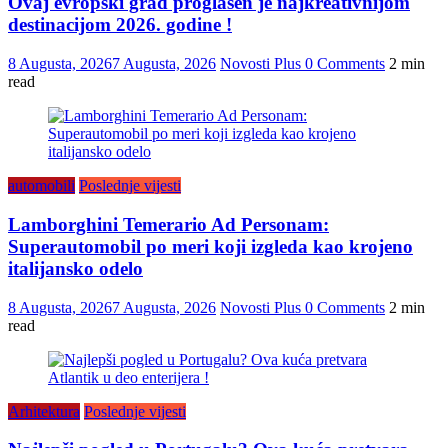
Ovaj evropski grad proglašen je najkreativnijom
destinacijom 2026. godine !
8 Augusta, 2026
7 Augusta, 2026
Novosti Plus
0 Comments
2 min
read
automobili
Poslednje vijesti
Lamborghini Temerario Ad Personam:
Superautomobil po meri koji izgleda kao krojeno
italijansko odelo
8 Augusta, 2026
7 Augusta, 2026
Novosti Plus
0 Comments
2 min
read
Arhitektura
Poslednje vijesti