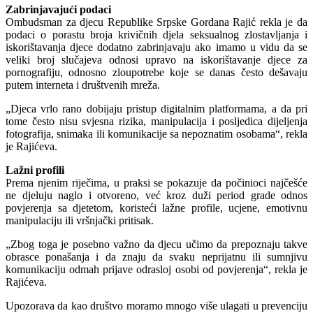
Zabrinjavajući podaci
Ombudsman za djecu Republike Srpske Gordana Rajić rekla je da
podaci o porastu broja krivičnih djela seksualnog zlostavljanja i
iskorištavanja djece dodatno zabrinjavaju ako imamo u vidu da se
veliki broj slučajeva odnosi upravo na iskorištavanje djece za
pornografiju, odnosno zloupotrebe koje se danas često dešavaju
putem interneta i društvenih mreža.
„Djeca vrlo rano dobijaju pristup digitalnim platformama, a da pri
tome često nisu svjesna rizika, manipulacija i posljedica dijeljenja
fotografija, snimaka ili komunikacije sa nepoznatim osobama“, rekla
je Rajićeva.
Lažni profili
Prema njenim riječima, u praksi se pokazuje da počinioci najčešće
ne djeluju naglo i otvoreno, već kroz duži period grade odnos
povjerenja sa djetetom, koristeći lažne profile, ucjene, emotivnu
manipulaciju ili vršnjački pritisak.
„Zbog toga je posebno važno da djecu učimo da prepoznaju takve
obrasce ponašanja i da znaju da svaku neprijatnu ili sumnjivu
komunikaciju odmah prijave odrasloj osobi od povjerenja“, rekla je
Rajićeva.
Upozorava da kao društvo moramo mnogo više ulagati u prevenciju