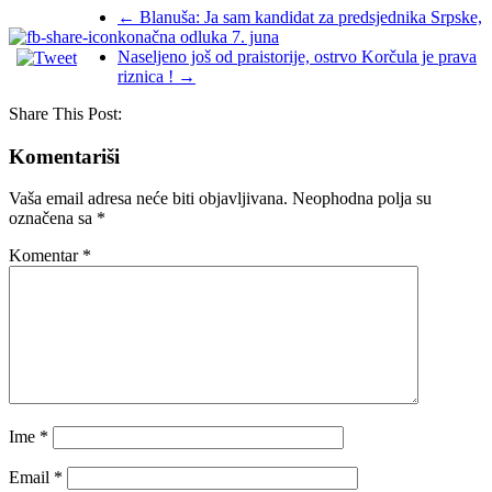
←
Blanuša: Ja sam kandidat za predsjednika Srpske,
konačna odluka 7. juna
Naseljeno još od praistorije, ostrvo Korčula je prava
riznica !
→
Share This Post:
Komentariši
Vaša email adresa neće biti objavljivana.
Neophodna polja su
označena sa
*
Komentar
*
Ime
*
Email
*