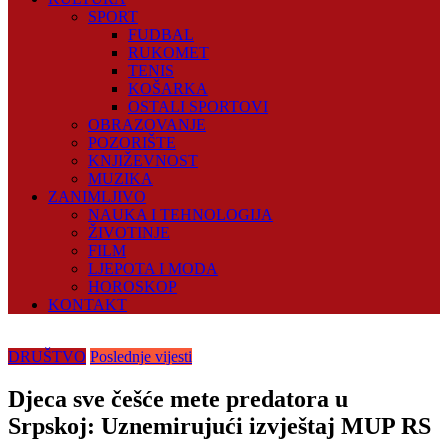
SPORT
FUDBAL
RUKOMET
TENIS
KOŠARKA
OSTALI SPORTOVI
OBRAZOVANJE
POZORIŠTE
KNJIŽEVNOST
MUZIKA
ZANIMLJIVO
NAUKA I TEHNOLOGIJA
ŽIVOTINJE
FILM
LJEPOTA I MODA
HOROSKOP
KONTAKT
DRUŠTVO
Poslednje vijesti
Djeca sve češće mete predatora u
Srpskoj: Uznemirujući izvještaj MUP RS