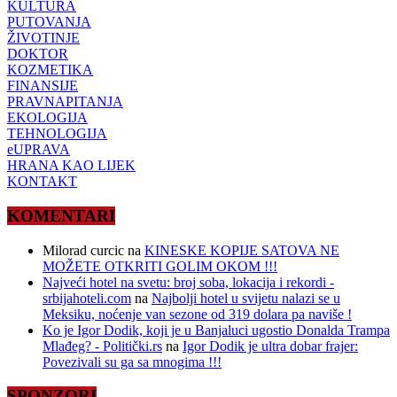
KULTURA
PUTOVANJA
ŽIVOTINJE
DOKTOR
KOZMETIKA
FINANSIJE
PRAVNAPITANJA
EKOLOGIJA
TEHNOLOGIJA
eUPRAVA
HRANA KAO LIJEK
KONTAKT
KOMENTARI
Milorad curcic
na
KINESKE KOPIJE SATOVA NE
MOŽETE OTKRITI GOLIM OKOM !!!
Najveći hotel na svetu: broj soba, lokacija i rekordi -
srbijahoteli.com
na
Najbolji hotel u svijetu nalazi se u
Meksiku, noćenje van sezone od 319 dolara pa naviše !
Ko je Igor Dodik, koji je u Banjaluci ugostio Donalda Trampa
Mlađeg? - Politički.rs
na
Igor Dodik je ultra dobar frajer:
Povezivali su ga sa mnogima !!!
SPONZORI