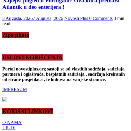
Najlepši pogled u Portugalu? Ova kuća pretvara
Atlantik u deo enterijera !
8 Augusta, 2026
7 Augusta, 2026
Novosti Plus
0 Comments
3 min
read
Zipa photo
USLOVI KORIŠĆENJA
Portal novostiplus.org sastoji se od vlastitih sadržaja, sadržaja
partnera i oglašivača, besplatnih sadržaja , sadržaja kreiranih
od strane posjetilaca , te linkova na vanjske stranice.
IMPRESUM
KORISNI LINKOVI
O NAMA
LJUDI