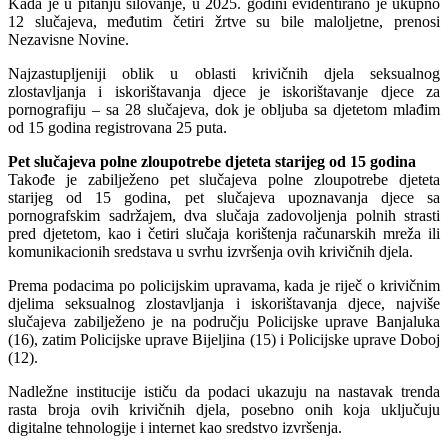
Kada je u pitanju silovanje, u 2025. godini evidentirano je ukupno
12 slučajeva, međutim četiri žrtve su bile maloljetne, prenosi
Nezavisne Novine.
Najzastupljeniji oblik u oblasti krivičnih djela seksualnog
zlostavljanja i iskorištavanja djece je iskorištavanje djece za
pornografiju – sa 28 slučajeva, dok je obljuba sa djetetom mlađim
od 15 godina registrovana 25 puta.
Pet slučajeva polne zloupotrebe djeteta starijeg od 15 godina
Takođe je zabilježeno pet slučajeva polne zloupotrebe djeteta
starijeg od 15 godina, pet slučajeva upoznavanja djece sa
pornografskim sadržajem, dva slučaja zadovoljenja polnih strasti
pred djetetom, kao i četiri slučaja korištenja računarskih mreža ili
komunikacionih sredstava u svrhu izvršenja ovih krivičnih djela.
Prema podacima po policijskim upravama, kada je riječ o krivičnim
djelima seksualnog zlostavljanja i iskorištavanja djece, najviše
slučajeva zabilježeno je na području Policijske uprave Banjaluka
(16), zatim Policijske uprave Bijeljina (15) i Policijske uprave Doboj
(12).
Nadležne institucije ističu da podaci ukazuju na nastavak trenda
rasta broja ovih krivičnih djela, posebno onih koja uključuju
digitalne tehnologije i internet kao sredstvo izvršenja.