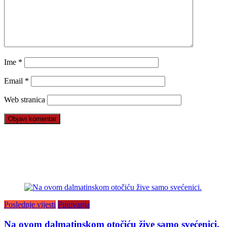
Ime
*
Email
*
Web stranica
Poslednje vijesti
Putovanja
Na ovom dalmatinskom otočiću žive samo svećenici.