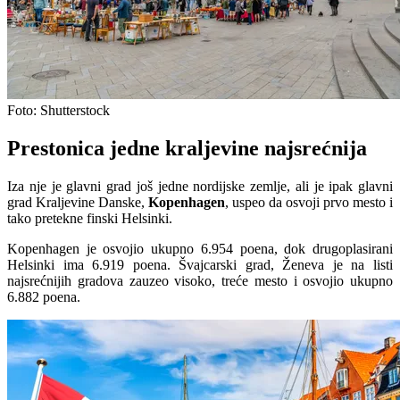
Foto: Shutterstock
Prestonica jedne kraljevine najsrećnija
Iza nje je glavni grad još jedne nordijske zemlje, ali je ipak glavni
grad Kraljevine Danske,
Kopenhagen
, uspeo da osvoji prvo mesto i
tako pretekne finski Helsinki.
Kopenhagen je osvojio ukupno 6.954 poena, dok drugoplasirani
Helsinki ima 6.919 poena. Švajcarski grad, Ženeva je na listi
najsrećnijih gradova zauzeo visoko, treće mesto i osvojio ukupno
6.882 poena.