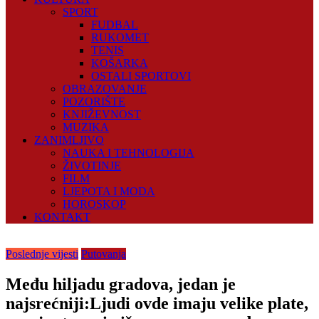
SPORT
FUDBAL
RUKOMET
TENIS
KOŠARKA
OSTALI SPORTOVI
OBRAZOVANJE
POZORIŠTE
KNJIŽEVNOST
MUZIKA
ZANIMLJIVO
NAUKA I TEHNOLOGIJA
ŽIVOTINJE
FILM
LJEPOTA I MODA
HOROSKOP
KONTAKT
Poslednje vijesti
Putovanja
Među hiljadu gradova, jedan je
najsrećniji:Ljudi ovde imaju velike plate,