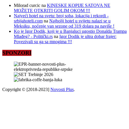
Milorad curcic
na
KINESKE KOPIJE SATOVA NE
MOŽETE OTKRITI GOLIM OKOM !!!
Najveći hotel na svetu: broj soba, lokacija i rekordi -
srbijahoteli.com
na
Najbolji hotel u svijetu nalazi se u
Meksiku, noćenje van sezone od 319 dolara pa naviše !
Ko je Igor Dodik, koji je u Banjaluci ugostio Donalda Trampa
Mlađeg? - Politički.rs
na
Igor Dodik je ultra dobar frajer:
Povezivali su ga sa mnogima !!!
SPONZORI
Copyright © [2018-2023]
Novosti Plus
.