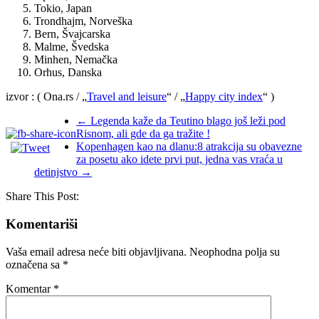
Tokio, Japan
Trondhajm, Norveška
Bern, Švajcarska
Malme, Švedska
Minhen, Nemačka
Orhus, Danska
izvor : ( Ona.rs / „
Travel and leisure
“ / „
Happy city index
“ )
←
Legenda kaže da Teutino blago još leži pod
Risnom, ali gde da ga tražite !
Kopenhagen kao na dlanu:8 atrakcija su obavezne
za posetu ako idete prvi put, jedna vas vraća u
detinjstvo
→
Share This Post:
Komentariši
Vaša email adresa neće biti objavljivana.
Neophodna polja su
označena sa
*
Komentar
*