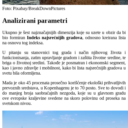
Foto: Pixabay/BreakDownPictures
Analizirani parametri
Ukupno je šest najznačajnijih dimenzija koje su uzete u obzir da bi
bio formiran
Indeks najsrećnijih gradova
, odnosno kreirana lista
na osnovu tog indeksa.
U pitanju su stanovnici tog grada i način njihovog života i
funkcionisanja, zatim upravljanje gradom i zaštita životne sredine, te
briga o životnoj sredini. Takođe je posmatran i ekonomski segment,
kao i javno zdravlje i mobilnost, kako bi lista najsrećnijih gradova u
svetu bila oformljena.
Mada je oko 45 procenata prosečno korišćenje ekološki prihvatljivih
prevoznih sredstava, u Kopenhagenu je to 70 posto. Sve to dovodi i
do manjeg broja saobraćajnih nezgoda, koje su u glavnom gradu
ove evropske kraljevine svedene na skoro polovinu od proseka na
svetskom nivou.