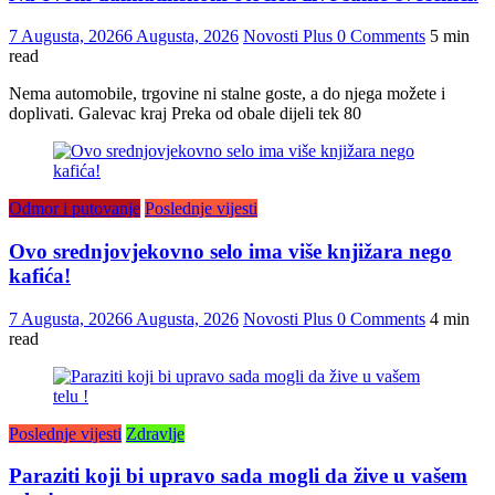
7 Augusta, 2026
6 Augusta, 2026
Novosti Plus
0 Comments
5 min
read
Nema automobile, trgovine ni stalne goste, a do njega možete i
doplivati. Galevac kraj Preka od obale dijeli tek 80
Odmor i putovanje
Poslednje vijesti
Ovo srednjovjekovno selo ima više knjižara nego
kafića!
7 Augusta, 2026
6 Augusta, 2026
Novosti Plus
0 Comments
4 min
read
Poslednje vijesti
Zdravlje
Paraziti koji bi upravo sada mogli da žive u vašem