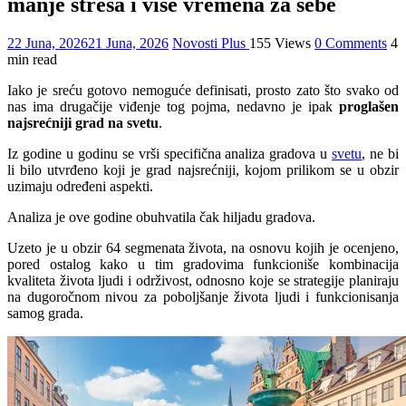
manje stresa i više vremena za sebe
22 Juna, 2026
21 Juna, 2026
Novosti Plus
155 Views
0 Comments
4
min read
Iako je sreću gotovo nemoguće definisati, prosto zato što svako od
nas ima drugačije viđenje tog pojma, nedavno je ipak
proglašen
najsrećniji grad na svetu
.
Iz godine u godinu se vrši specifična analiza gradova u
svetu
, ne bi
li bilo utvrđeno koji je grad najsrećniji, kojom prilikom se u obzir
uzimaju određeni aspekti.
Analiza je ove godine obuhvatila čak hiljadu gradova.
Uzeto je u obzir 64 segmenata života, na osnovu kojih je ocenjeno,
pored ostalog kako u tim gradovima funkcioniše kombinacija
kvaliteta života ljudi i održivost, odnosno koje se strategije planiraju
na dugoročnom nivou za poboljšanje života ljudi i funkcionisanja
samog grada.