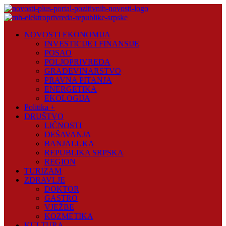
Skip
to
content
Novosti
NOVOSTI EKONOMIJA
Plus
INVESTICIJE I FINANSIJE
POSAO
Portal
POLJOPRIVREDA
pozitivnih
GRAĐEVINARSTVO
vijesti
PRAVNA PITANJA
ENERGETIKA
EKOLOGIJA
Politika +
DRUŠTVO
LIČNOSTI
DEŠAVANJA
BANJALUKA
REPUBLIKA SRPSKA
REGION
TURIZAM
ZDRAVLJE
DOKTOR
GASTRO
VJEŽBE
KOZMETIKA
KULTURA