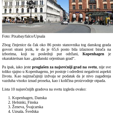
Foto: Pixabay/falco/Upsala
Zbog činjenice da čak oko 86 posto stanovnika tog danskog grada
govori strani jezik, te da je 65,6 posto bila izlaznost birača na
izborima, koji su poslednji put održani,
Kopenhagen
je
okarakterisan kao „građanski orjentisan grad“.
Pa ipak, iako jeste
proglašen za najsrećniji grad na svetu
, nije sve
toliko sjajno u Kopenhagenu, jer postoje i određeni negativni aspekti
života. Kao najznačajniji izdvaja se podatak da je nivo zagađenja
vazduha visoko iznad proseka, kao i količina proizvodnje otpada.
Lista 10 najsrećnijih gradova na svetu izgleda ovako:
Kopenhagen, Danska
Helsinki, Finska
Ženeva, Švajcarska
Upsala, Švedska