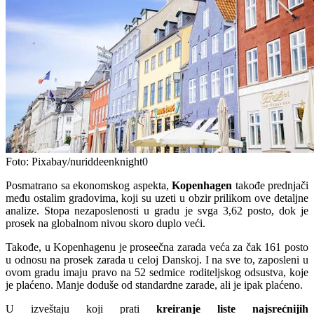
Foto: Pixabay/nuriddeenknight0
Posmatrano sa ekonomskog aspekta,
Kopenhagen
takođe prednjači
među ostalim gradovima, koji su uzeti u obzir prilikom ove detaljne
analize. Stopa nezaposlenosti u gradu je svga 3,62 posto, dok je
prosek na globalnom nivou skoro duplo veći.
Takođe, u Kopenhagenu je proseečna zarada veća za čak 161 posto
u odnosu na prosek zarada u celoj Danskoj. I na sve to, zaposleni u
ovom gradu imaju pravo na 52 sedmice roditeljskog odsustva, koje
je plaćeno. Manje doduše od standardne zarade, ali je ipak plaćeno.
U izveštaju koji prati
kreiranje liste najsrećnijih