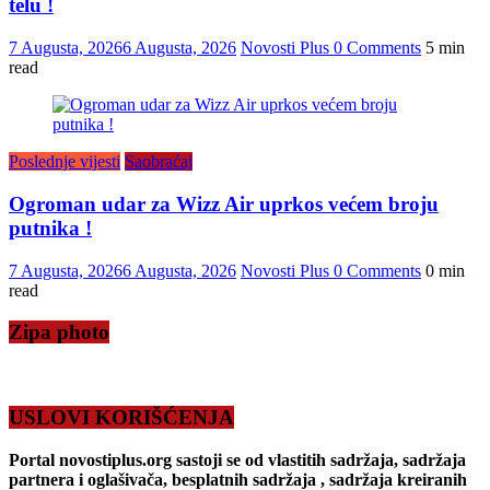
telu !
7 Augusta, 2026
6 Augusta, 2026
Novosti Plus
0 Comments
5 min
read
Poslednje vijesti
Saobraćaj
Ogroman udar za Wizz Air uprkos većem broju
putnika !
7 Augusta, 2026
6 Augusta, 2026
Novosti Plus
0 Comments
0 min
read
Zipa photo
USLOVI KORIŠĆENJA
Portal novostiplus.org sastoji se od vlastitih sadržaja, sadržaja
partnera i oglašivača, besplatnih sadržaja , sadržaja kreiranih