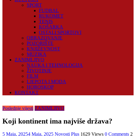
SPORT
FUDBAL
RUKOMET
TENIS
KOŠARKA
OSTALI SPORTOVI
OBRAZOVANJE
POZORIŠTE
KNJIŽEVNOST
MUZIKA
ZANIMLJIVO
NAUKA I TEHNOLOGIJA
ŽIVOTINJE
FILM
LJEPOTA I MODA
HOROSKOP
KONTAKT
Poslednje vijesti
ZANIMLJIVO
Koji kontinent ima najviše država?
5 Maja, 2025
4 Maja, 2025
Novosti Plus
1629 Views
0 Comments
2