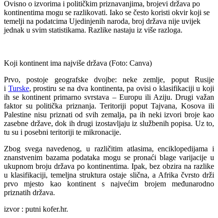
Ovisno o izvorima i političkim priznavanjima, brojevi država po
kontinentima mogu se razlikovati. Iako se često koristi okvir koji se
temelji na podatcima Ujedinjenih naroda, broj država nije uvijek
jednak u svim statistikama. Razlike nastaju iz više razloga.
Koji kontinent ima najviše država (Foto: Canva)
Prvo, postoje geografske dvojbe: neke zemlje, poput Rusije
i
Turske
, prostiru se na dva kontinenta, pa ovisi o klasifikaciji u koji
ih se kontinent primarno svrstava – Europu ili Aziju. Drugi važan
faktor su politička priznanja. Teritoriji poput Tajvana, Kosova ili
Palestine nisu priznati od svih zemalja, pa ih neki izvori broje kao
zasebne države, dok ih drugi izostavljaju iz službenih popisa. Uz to,
tu su i posebni teritoriji te mikronacije.
Zbog svega navedenog, u različitim atlasima, enciklopedijama i
znanstvenim bazama podataka mogu se pronaći blage varijacije u
ukupnom broju država po kontinentima. Ipak, bez obzira na razlike
u klasifikaciji, temeljna struktura ostaje slična, a Afrika čvrsto drži
prvo mjesto kao kontinent s najvećim brojem međunarodno
priznatih država.
izvor : putni kofer.hr.