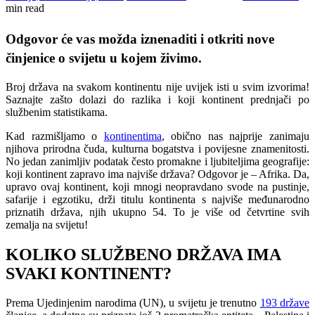
min read
Odgovor će vas možda iznenaditi i otkriti nove
činjenice o svijetu u kojem živimo.
Broj država na svakom kontinentu nije uvijek isti u svim izvorima!
Saznajte zašto dolazi do razlika i koji kontinent prednjači po
službenim statistikama.
Kad razmišljamo o
kontinentima
, obično nas najprije zanimaju
njihova prirodna čuda, kulturna bogatstva i povijesne znamenitosti.
No jedan zanimljiv podatak često promakne i ljubiteljima geografije:
koji kontinent zapravo ima najviše država? Odgovor je – Afrika. Da,
upravo ovaj kontinent, koji mnogi neopravdano svode na pustinje,
safarije i egzotiku, drži titulu kontinenta s najviše međunarodno
priznatih država, njih ukupno 54. To je više od četvrtine svih
zemalja na svijetu!
KOLIKO SLUŽBENO DRŽAVA IMA
SVAKI KONTINENT?
Prema Ujedinjenim narodima (UN), u svijetu je trenutno
193 države