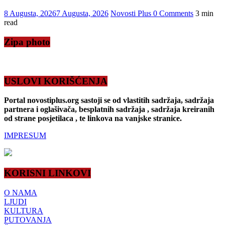
8 Augusta, 2026
7 Augusta, 2026
Novosti Plus
0 Comments
3 min
read
Zipa photo
USLOVI KORIŠĆENJA
Portal novostiplus.org sastoji se od vlastitih sadržaja, sadržaja
partnera i oglašivača, besplatnih sadržaja , sadržaja kreiranih
od strane posjetilaca , te linkova na vanjske stranice.
IMPRESUM
KORISNI LINKOVI
O NAMA
LJUDI
KULTURA
PUTOVANJA