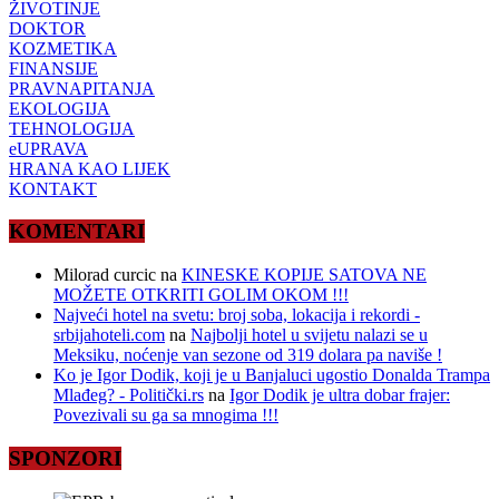
ŽIVOTINJE
DOKTOR
KOZMETIKA
FINANSIJE
PRAVNAPITANJA
EKOLOGIJA
TEHNOLOGIJA
eUPRAVA
HRANA KAO LIJEK
KONTAKT
KOMENTARI
Milorad curcic
na
KINESKE KOPIJE SATOVA NE
MOŽETE OTKRITI GOLIM OKOM !!!
Najveći hotel na svetu: broj soba, lokacija i rekordi -
srbijahoteli.com
na
Najbolji hotel u svijetu nalazi se u
Meksiku, noćenje van sezone od 319 dolara pa naviše !
Ko je Igor Dodik, koji je u Banjaluci ugostio Donalda Trampa
Mlađeg? - Politički.rs
na
Igor Dodik je ultra dobar frajer:
Povezivali su ga sa mnogima !!!
SPONZORI