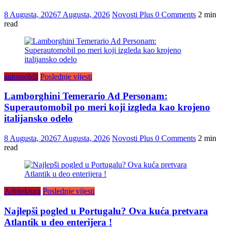
8 Augusta, 2026
7 Augusta, 2026
Novosti Plus
0 Comments
2 min
read
automobili
Poslednje vijesti
Lamborghini Temerario Ad Personam:
Superautomobil po meri koji izgleda kao krojeno
italijansko odelo
8 Augusta, 2026
7 Augusta, 2026
Novosti Plus
0 Comments
2 min
read
Arhitektura
Poslednje vijesti
Najlepši pogled u Portugalu? Ova kuća pretvara
Atlantik u deo enterijera !