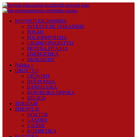
Skip
to
content
Novosti
NOVOSTI EKONOMIJA
Plus
INVESTICIJE I FINANSIJE
POSAO
Portal
POLJOPRIVREDA
pozitivnih
GRAĐEVINARSTVO
vijesti
PRAVNA PITANJA
ENERGETIKA
EKOLOGIJA
Politika +
DRUŠTVO
LIČNOSTI
DEŠAVANJA
BANJALUKA
REPUBLIKA SRPSKA
REGION
TURIZAM
ZDRAVLJE
DOKTOR
GASTRO
VJEŽBE
KOZMETIKA
KULTURA