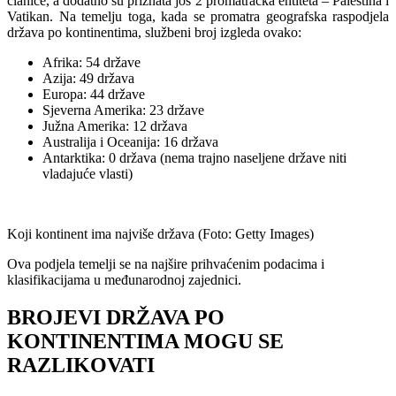
članice, a dodatno su priznata još 2 promatračka entiteta – Palestina i
Vatikan. Na temelju toga, kada se promatra geografska raspodjela
država po kontinentima, službeni broj izgleda ovako:
Afrika: 54 države
Azija: 49 država
Europa: 44 države
Sjeverna Amerika: 23 države
Južna Amerika: 12 država
Australija i Oceanija: 16 država
Antarktika: 0 država (nema trajno naseljene države niti
vladajuće vlasti)
Koji kontinent ima najviše država (Foto: Getty Images)
Ova podjela temelji se na najšire prihvaćenim podacima i
klasifikacijama u međunarodnoj zajednici.
BROJEVI DRŽAVA PO
KONTINENTIMA MOGU SE
RAZLIKOVATI