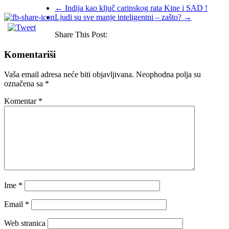
←
Indija kao ključ carinskog rata Kine i SAD !
Ljudi su sve manje inteligentni – zašto?
→
Share This Post:
Komentariši
Vaša email adresa neće biti objavljivana.
Neophodna polja su
označena sa
*
Komentar
*
Ime
*
Email
*
Web stranica