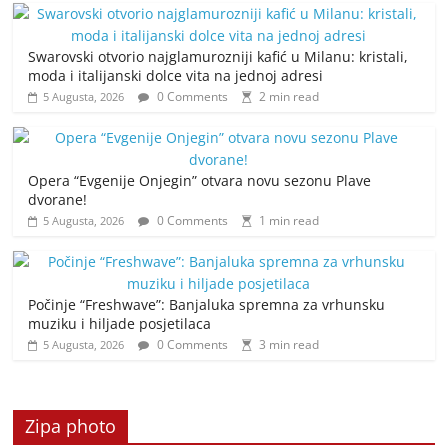
Swarovski otvorio najglamurozniji kafić u Milanu: kristali,
moda i italijanski dolce vita na jednoj adresi
0 Comments
2 min read
5 Augusta, 2026
Opera “Evgenije Onjegin” otvara novu sezonu Plave
dvorane!
0 Comments
1 min read
5 Augusta, 2026
Počinje “Freshwave”: Banjaluka spremna za vrhunsku
muziku i hiljade posjetilaca
0 Comments
3 min read
5 Augusta, 2026
Zipa photo