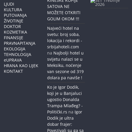
KINESKE KOPIJE
LJUDI
SATOVA NE
KULTURA
MOŽETE OTKRITI
PUTOVANJA
GOLIM OKOM !!!
ŽIVOTINJE
DOKTOR
Najveći hotel na
KOZMETIKA
svetu: broj soba,
FINANSIJE
lokacija i rekordi -
PRAVNAPITANJA
srbijahoteli.com
EKOLOGIJA
na
Najbolji hotel u
TEHNOLOGIJA
svijetu nalazi se u
eUPRAVA
Meksiku, noćenje
HRANA KAO LIJEK
KONTAKT
van sezone od 319
dolara pa naviše !
Ko je Igor Dodik,
koji je u Banjaluci
ugostio Donalda
Trampa Mlađeg? -
Politički.rs
na
Igor
Dodik je ultra
dobar frajer:
Povezivali su ga sa