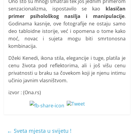
Ono što su mnogi smatrali tek još jednim primerom
senzacionalizma, ispostavilo se kao
klasičan
primer psihološkog nasilja i manipulacije
.
Godinama kasnije, ove fotografije ne ostaju samo
deo tabloidne istorije, već i opomena o tome kako
moć, novac i sujeta mogu biti smrtonosna
kombinacija.
Džeki Kenedi, ikona stila, elegancije i tuge, platila je
cenu života pod reflektorima, ali i još višu cenu
privatnosti u braku sa čovekom koji je njenu intimu
učinio javnim vlasništvom.
izvor : (Ona.rs)
←
Sveta mjesta u svijetu !