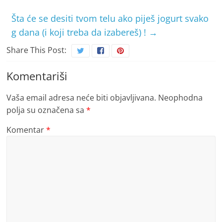
Šta će se desiti tvom telu ako piješ jogurt svako
g dana (i koji treba da izabereš) !
→
Share This Post:
Komentariši
Vaša email adresa neće biti objavljivana.
Neophodna
polja su označena sa
*
Komentar
*