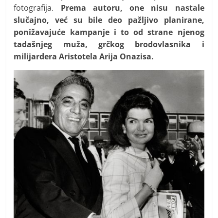
fotografija.
Prema autoru, one nisu nastale
slučajno, već su bile deo pažljivo planirane,
ponižavajuće kampanje i to od strane njenog
tadašnjeg muža, grčkog brodovlasnika i
milijardera Aristotela Arija Onazisa.