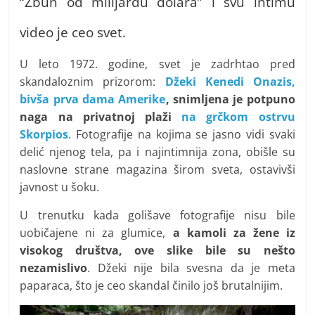
“Žbun od milijardu dolara” i svu intimu
t
i
video je ceo svet.
v
n
U leto 1972. godine, svet je zadrhtao pred
skandaloznim prizorom:
Džeki Kenedi Onazis,
i
bivša prva dama Amerike
, snimljena je potpuno
h
naga na privatnoj plaži
na grčkom ostrvu
v
Skorpios
. Fotografije na kojima se jasno vidi svaki
i
delić njenog tela, pa i najintimnija zona, obišle su
j
naslovne strane magazina širom sveta, ostavivši
e
javnost u šoku.
s
U trenutku kada golišave fotografije nisu bile
t
uobičajene ni za glumice,
a kamoli za žene iz
i
visokog društva, ove slike bile su nešto
nezamislivo
. Džeki nije bila svesna da je meta
paparaca, što je ceo skandal činilo još brutalnijim.