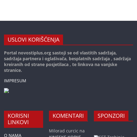
USLOVI KORIŠĆENJA
Portal novostiplus.org sastoji se od vlastitih sadržaja,
sadržaja partnera i oglašivača, besplatnih sadržaja , sadržaja
kreiranih od strane posjetilaca , te linkova na vanjske
stranice.
IMPRESUM
KORISNI
KOMENTARI
SPONZORI
LINKOVI
Milorad curcic
na
O NAMA