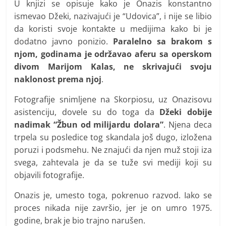
U knjizi se opisuje kako je Onazis konstantno
ismevao Džeki, nazivajući je “Udovica”, i nije se libio
da koristi svoje kontakte u medijima kako bi je
dodatno javno ponizio.
Paralelno sa brakom s
njom, godinama je održavao aferu sa operskom
divom Marijom Kalas, ne skrivajući svoju
naklonost prema njoj
.
Fotografije snimljene na Skorpiosu, uz Onazisovu
asistenciju, dovele su do toga da
Džeki dobije
nadimak “Žbun od milijardu dolara”
. Njena deca
trpela su posledice tog skandala još dugo, izložena
poruzi i podsmehu. Ne znajući da njen muž stoji iza
svega, zahtevala je da se tuže svi mediji koji su
objavili fotografije.
Onazis je, umesto toga, pokrenuo razvod. Iako se
proces nikada nije završio, jer je on umro 1975.
godine, brak je bio trajno narušen.