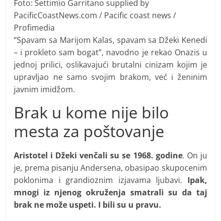
Foto: Settimio Garritano supplied by
PacificCoastNews.com / Pacific coast news /
Profimedia
“Spavam sa Marijom Kalas, spavam sa Džeki Kenedi
– i prokleto sam bogat”, navodno je rekao Onazis u
jednoj prilici, oslikavajući brutalni cinizam kojim je
upravljao ne samo svojim brakom, već i ženinim
javnim imidžom.
Brak u kome nije bilo
mesta za poštovanje
Aristotel i Džeki venčali su se 1968. godine
. On ju
je, prema pisanju Andersena, obasipao skupocenim
poklonima i grandioznim izjavama ljubavi.
Ipak,
mnogi iz njenog okruženja smatrali su da taj
brak ne može uspeti. I bili su u pravu.