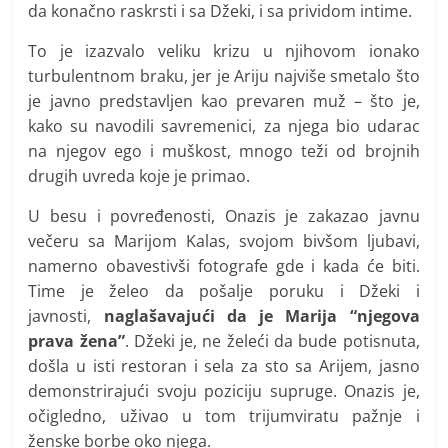
da konačno raskrsti i sa Džeki, i sa prividom intime.
To je izazvalo veliku krizu u njihovom ionako
turbulentnom braku, jer je Ariju najviše smetalo što
je javno predstavljen kao prevaren muž – što je,
kako su navodili savremenici, za njega bio udarac
na njegov ego i muškost, mnogo teži od brojnih
drugih uvreda koje je primao.
U besu i povređenosti, Onazis je zakazao javnu
večeru sa Marijom Kalas, svojom bivšom ljubavi,
namerno obavestivši fotografe gde i kada će biti.
Time je želeo da pošalje poruku i Džeki i
javnosti,
naglašavajući da je Marija “njegova
prava žena”
. Džeki je, ne želeći da bude potisnuta,
došla u isti restoran i sela za sto sa Arijem, jasno
demonstrirajući svoju poziciju supruge. Onazis je,
očigledno, uživao u tom trijumviratu pažnje i
ženske borbe oko njega.