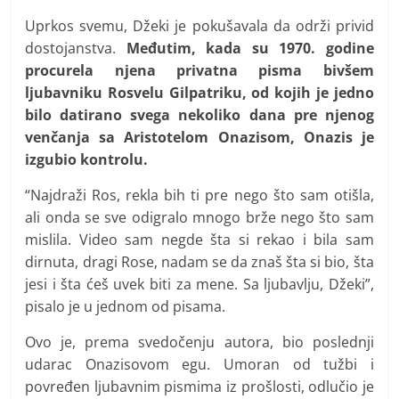
Uprkos svemu, Džeki je pokušavala da održi privid
dostojanstva.
Međutim, kada su 1970. godine
procurela njena privatna pisma bivšem
ljubavniku Rosvelu Gilpatriku, od kojih je jedno
bilo datirano svega nekoliko dana pre njenog
venčanja sa Aristotelom Onazisom, Onazis je
izgubio kontrolu.
“Najdraži Ros, rekla bih ti pre nego što sam otišla,
ali onda se sve odigralo mnogo brže nego što sam
mislila. Video sam negde šta si rekao i bila sam
dirnuta, dragi Rose, nadam se da znaš šta si bio, šta
jesi i šta ćeš uvek biti za mene. Sa ljubavlju, Džeki”,
pisalo je u jednom od pisama.
Ovo je, prema svedočenju autora, bio poslednji
udarac Onazisovom egu. Umoran od tužbi i
povređen ljubavnim pismima iz prošlosti, odlučio je