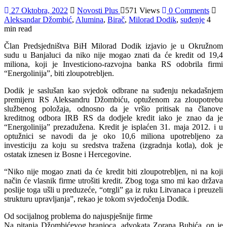
27 Oktobra, 2022
Novosti Plus
571 Views
0 Comments
Aleksandar Džombić
,
Alumina
,
Birač
,
Milorad Dodik
,
suđenje
4
min read
Član Predsjedništva BiH Milorad Dodik izjavio je u Okružnom
sudu u Banjaluci da niko nije mogao znati da će kredit od 19,4
miliona, koji je Investiciono-razvojna banka RS odobrila firmi
“Energolinija”, biti zloupotrebljen.
Dodik je saslušan kao svjedok odbrane na suđenju nekadašnjem
premijeru RS Aleksandru Džombiću, optuženom za zloupotrebu
službenog položaja, odnosno da je vršio pritisak na članove
kreditnog odbora IRB RS da dodjele kredit iako je znao da je
“Energolinija” prezadužena. Kredit je isplaćen 31. maja 2012. i u
optužnici se navodi da je oko 10,6 miliona upotrebljeno za
investiciju za koju su sredstva tražena (izgradnja kotla), dok je
ostatak iznesen iz Bosne i Hercegovine.
“Niko nije mogao znati da će kredit biti zloupotrebljen, ni na koji
način će vlasnik firme utrošiti kredit. Zbog toga smo mi kao država
poslije toga ušli u preduzeće, “otrgli” ga iz ruku Litvanaca i preuzeli
strukturu upravljanja”, rekao je tokom svjedočenja Dodik.
Od socijalnog problema do najuspješnije firme
Na pitanja Džombićevog branioca, advokata Zorana Bubića, on je