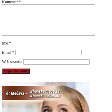
Komentar
*
Ime
*
Email
*
Web stranica