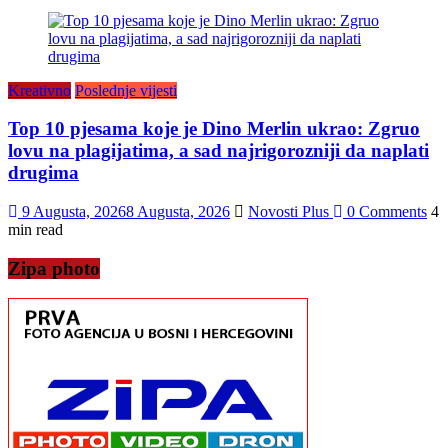
Kreativno
Poslednje vijesti
Top 10 pjesama koje je Dino Merlin ukrao: Zgruo
lovu na plagijatima, a sad najrigorozniji da naplati
drugima
9 Augusta, 2026
8 Augusta, 2026
Novosti Plus
0 Comments
4
min read
Zipa photo