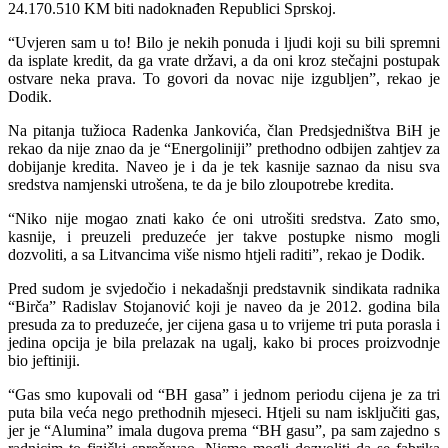
24.170.510 KM biti nadoknađen Republici Sprskoj.
“Uvjeren sam u to! Bilo je nekih ponuda i ljudi koji su bili spremni
da isplate kredit, da ga vrate državi, a da oni kroz stečajni postupak
ostvare neka prava. To govori da novac nije izgubljen”, rekao je
Dodik.
Na pitanja tužioca Radenka Jankovića, član Predsjedništva BiH je
rekao da nije znao da je “Energoliniji” prethodno odbijen zahtjev za
dobijanje kredita. Naveo je i da je tek kasnije saznao da nisu sva
sredstva namjenski utrošena, te da je bilo zloupotrebe kredita.
“Niko nije mogao znati kako će oni utrošiti sredstva. Zato smo,
kasnije, i preuzeli preduzeće jer takve postupke nismo mogli
dozvoliti, a sa Litvancima više nismo htjeli raditi”, rekao je Dodik.
Pred sudom je svjedočio i nekadašnji predstavnik sindikata radnika
“Birča” Radislav Stojanović koji je naveo da je 2012. godina bila
presuda za to preduzeće, jer cijena gasa u to vrijeme tri puta porasla i
jedina opcija je bila prelazak na ugalj, kako bi proces proizvodnje
bio jeftiniji.
“Gas smo kupovali od “BH gasa” i jednom periodu cijena je za tri
puta bila veća nego prethodnih mjeseci. Htjeli su nam isključiti gas,
jer je “Alumina” imala dugova prema “BH gasu”, pa sam zajedno s