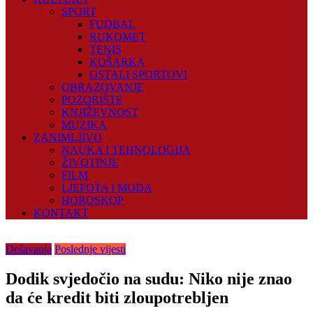
SPORT
FUDBAL
RUKOMET
TENIS
KOŠARKA
OSTALI SPORTOVI
OBRAZOVANJE
POZORIŠTE
KNJIŽEVNOST
MUZIKA
ZANIMLJIVO
NAUKA I TEHNOLOGIJA
ŽIVOTINJE
FILM
LJEPOTA I MODA
HOROSKOP
KONTAKT
Dešavanja
Poslednje vijesti
Dodik svjedočio na sudu: Niko nije znao
da će kredit biti zloupotrebljen