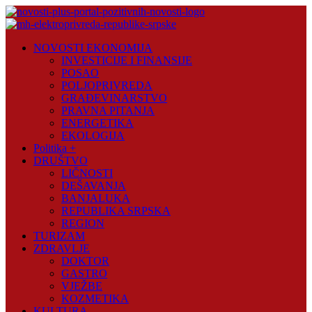
Skip
to
content
Novosti
NOVOSTI EKONOMIJA
Plus
INVESTICIJE I FINANSIJE
POSAO
Portal
POLJOPRIVREDA
pozitivnih
GRAĐEVINARSTVO
vijesti
PRAVNA PITANJA
ENERGETIKA
EKOLOGIJA
Politika +
DRUŠTVO
LIČNOSTI
DEŠAVANJA
BANJALUKA
REPUBLIKA SRPSKA
REGION
TURIZAM
ZDRAVLJE
DOKTOR
GASTRO
VJEŽBE
KOZMETIKA
KULTURA