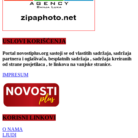
USLOVI KORIŠĆENJA
Portal novostiplus.org sastoji se od vlastitih sadržaja, sadržaja
partnera i oglašivača, besplatnih sadržaja , sadržaja kreiranih
od strane posjetilaca , te linkova na vanjske stranice.
IMPRESUM
KORISNI LINKOVI
O NAMA
LJUDI