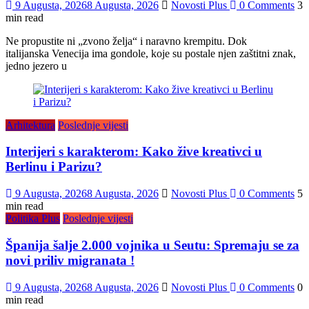
9 Augusta, 2026
8 Augusta, 2026
Novosti Plus
0 Comments
3
min read
Ne propustite ni „zvono želja“ i naravno krempitu. Dok
italijanska Venecija ima gondole, koje su postale njen zaštitni znak,
jedno jezero u
Arhitektura
Poslednje vijesti
Interijeri s karakterom: Kako žive kreativci u
Berlinu i Parizu?
9 Augusta, 2026
8 Augusta, 2026
Novosti Plus
0 Comments
5
min read
Politika Plus
Poslednje vijesti
Španija šalje 2.000 vojnika u Seutu: Spremaju se za
novi priliv migranata !
9 Augusta, 2026
8 Augusta, 2026
Novosti Plus
0 Comments
0
min read