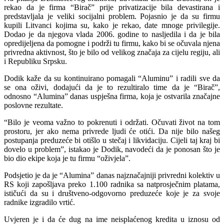
rekao da je firma “Birač” prije privatizacije bila devastirana i
predstavljala je veliki socijalni problem. Pojasnio je da su firmu
kupili Litvanci kojima su, kako je rekao, date mnoge privilegije.
Dodao je da njegova vlada 2006. godine to nasljedila i da je bila
opredijeljena da pomogne i podrži tu firmu, kako bi se očuvala njena
privredna aktivnost, što je bilo od velikog značaja za cijelu regiju, ali
i Republiku Srpsku.
Dodik kaže da su kontinuirano pomagali “Aluminu” i radili sve da
se ona oživi, dodajući da je to rezultiralo time da je “Birač”,
odnosno “Alumina” danas uspješna firma, koja je ostvarila značajne
poslovne rezultate.
“Bilo je veoma važno to pokrenuti i održati. Očuvati život na tom
prostoru, jer ako nema privrede ljudi će otići. Da nije bilo našeg
postupanja preduzeće bi otišlo u stečaj i likvidaciju. Cijeli taj kraj bi
dovelo u problem”, istakao je Dodik, navodeći da je ponosan što je
bio dio ekipe koja je tu firmu “oživjela”.
Podsjetio je da je “Alumina” danas najznačajniji privredni kolektiv u
RS koji zapošljava preko 1.100 radnika sa natprosječnim platama,
ističući da su i društveno-odgovorno preduzeće koje je za svoje
radnike izgradilo vrtić.
Uvjeren je i da će dug na ime neisplaćenog kredita u iznosu od