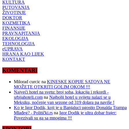
KULTURA
PUTOVANJA
ŽIVOTINJE
DOKTOR
KOZMETIKA
FINANSIJE
PRAVNAPITANJA
EKOLOGIJA
TEHNOLOGIJA
eUPRAVA
HRANA KAO LIJEK
KONTAKT
KOMENTARI
Milorad curcic
na
KINESKE KOPIJE SATOVA NE
MOŽETE OTKRITI GOLIM OKOM !!!
Najveći hotel na svetu: broj soba, lokacija i rekordi -
srbijahoteli.com
na
Najbolji hotel u svijetu nalazi se u
Meksiku, noćenje van sezone od 319 dolara pa naviše !
Ko je Igor Dodik, koji je u Banjaluci ugostio Donalda Trampa
Mlađeg? - Politički.rs
na
Igor Dodik je ultra dobar frajer:
Povezivali su ga sa mnogima !!!
SPONZORI