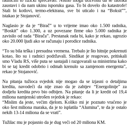
radnicim to fizički sprečavao. Nismo mogli dozvoliti da se fabrika
zaustavi i da nam ukinu isporuku gasa. To bi dovelo do katastrofe!
Stali bi kotlovi, termo-elektrana, sve bi uticalo i na “Boksit””,
istakao je Stojanović.
Naglasio je da je “Birač” u to vrijeme imao oko 1.500 radnika,
“Boskit” oko 1.300, a uz povezane firme oko 5.000 radnika je
zavisilo od rada “Birača”. Prestanak rada bi, kako je rekao, ugrozio
oko 20.000 ljudi ako se računaju i porodice radnika.
“To su bila teška i presudna vremena. Trebalo je što hitnije pokrenuti
kotao, što su i radnici podržavali. Sindikat je reagovao, pritiskali
smo Vladu RS, više puta se sastajali i razgovarali sa ministrima kako
bi se taj kredit odobrio i odmah krenulo sa zamjenom energenta”,
rekao je Stojanović.
Na pitanja tužioca svjedok nije mogao da se izjasni o detaljima
kredita, navodeći da nije znao da je zahtjev “Energolinije” za
dodjelu kredita prvo bio odbijen. Na pitanje da li je kredit od 19,4
miliona namjenski utrošen svjedok je rekao:
“Mislim da jeste, većim djelom. Koliko mi je poznato vraćeno je
oko šest miliona maraka, da je to isplatila “Alumina”, te da je ostalo
nekih 13-14 miliona da se vrati”.
Tužilac mu je pojasnio da je dug veći od 20 miliona KM.