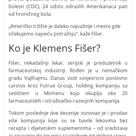
bolesti (CDC), 24 odsto odraslih Amerikanaca pati
od hroničnog bola.
„Američko tržište je daleko najvažnije i mesto gde
očekujemo najveću potražnju“, kaže Fišer.
Ko je Klemens Fišer?
Fišer, nekadašnji lekar, serijski je preduzetnik u
farmaceutskoj industriji. Rođen je u nemačkom
gradu Vajlhajmu. Danas vodi svojevrsno poslovno
carstvo kroz Futrue Group, holding kompaniju sa
sedištem u Minhenu koja okuplja oko 20
farmaceutskih i istraživačko-razvojnih kompanija.
Tokom poslednje dve decenije osnovao je i prodao
više kompanija koje su se bavile lekovima bez
recepta i dijetetskim suplementima – od sredstava
za spavanje do terapija za sindrom iritabilnog creva.