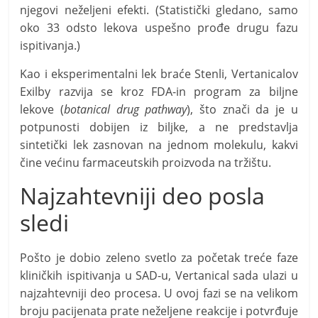
njegovi neželjeni efekti. (Statistički gledano, samo
oko 33 odsto lekova uspešno prođe drugu fazu
ispitivanja.)
Kao i eksperimentalni lek braće Stenli, Vertanicalov
Exilby razvija se kroz FDA-in program za biljne
lekove (
botanical drug pathway
), što znači da je u
potpunosti dobijen iz biljke, a ne predstavlja
sintetički lek zasnovan na jednom molekulu, kakvi
čine većinu farmaceutskih proizvoda na tržištu.
Najzahtevniji deo posla
sledi
Pošto je dobio zeleno svetlo za početak treće faze
kliničkih ispitivanja u SAD-u, Vertanical sada ulazi u
najzahtevniji deo procesa. U ovoj fazi se na velikom
broju pacijenata prate neželjene reakcije i potvrđuje