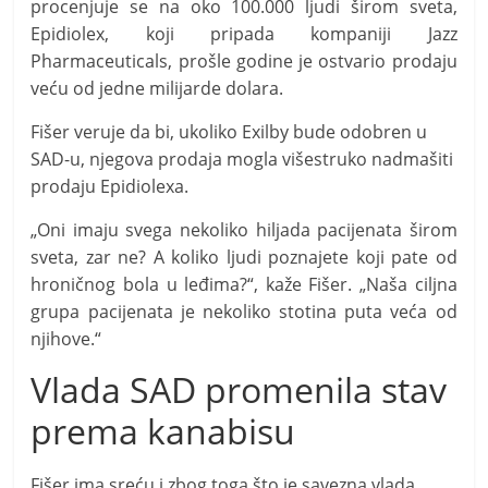
procenjuje se na oko 100.000 ljudi širom sveta,
Epidiolex, koji pripada kompaniji Jazz
Pharmaceuticals, prošle godine je ostvario prodaju
veću od jedne milijarde dolara.
Fišer veruje da bi, ukoliko Exilby bude odobren u
SAD-u, njegova prodaja mogla višestruko nadmašiti
prodaju Epidiolexa.
„Oni imaju svega nekoliko hiljada pacijenata širom
sveta, zar ne? A koliko ljudi poznajete koji pate od
hroničnog bola u leđima?“, kaže Fišer. „Naša ciljna
grupa pacijenata je nekoliko stotina puta veća od
njihove.“
Vlada SAD promenila stav
prema kanabisu
Fišer ima sreću i zbog toga što je savezna vlada