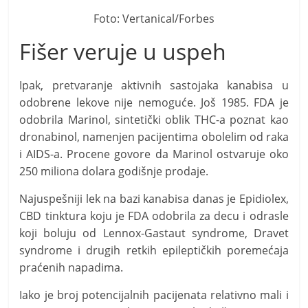
Foto: Vertanical/Forbes
Fišer veruje u uspeh
Ipak, pretvaranje aktivnih sastojaka kanabisa u
odobrene lekove nije nemoguće. Još 1985. FDA je
odobrila Marinol, sintetički oblik THC-a poznat kao
dronabinol, namenjen pacijentima obolelim od raka
i AIDS-a. Procene govore da Marinol ostvaruje oko
250 miliona dolara godišnje prodaje.
Najuspešniji lek na bazi kanabisa danas je Epidiolex,
CBD tinktura koju je FDA odobrila za decu i odrasle
koji boluju od Lennox-Gastaut syndrome, Dravet
syndrome i drugih retkih epileptičkih poremećaja
praćenih napadima.
Iako je broj potencijalnih pacijenata relativno mali i