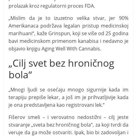
prolazak kroz regulatorni proces FDA.
„Mislim da je to izuzetno velika stvar, jer 90%
Amerikanaca podržava legalan pristup medicinskoj
marihuani“, kaže Grinspun, koji se više od 25 godina
bavi medicinskom primenom kanabisa i nedavno je
objavio knjigu Aging Well With Cannabis.
„Cilj svet bez hroničnog
bola“
„Mnogi ljudi se osećaju mnogo sigurnije kada im
terapiju prepiše lekar, a još im je prihvatljivije kada
je ona predstavljena kao registrovani lek.“
Fišerov smeli – i verovatno nedostižni – cilj jeste
stvaranje „sveta bez hroničnog bola“, za koji tvrdi da
veruje da ga može ostvariti. Ipak, bio bi zadovoljan i