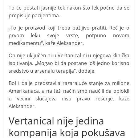
To će postati jasnije tek nakon što lek počne da se
prepisuje pacijentima.
„To je proizvod koji treba pažljivo pratiti. Reč je o
prvom leku svoje vrste, potpuno novom
medikamentu“, kaže Aleksander.
On nije uključen ni u Vertanical ni u njegova klinička
ispitivanja. „Mogao bi da postane još jedno korisno
sredstvo u arsenalu terapija“, dodaje.
Bol i dalje predstavlja razarajuće stanje za milione
Amerikanaca, a na teži način smo naučili da opioidi
u većini slučajeva nisu pravo rešenje, kaže
Aleksander.
Vertanical nije jedina
kompanija koja pokušava