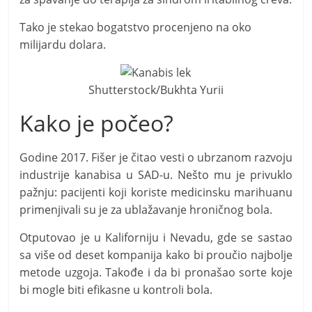
Tako je stekao bogatstvo procenjeno na oko
milijardu dolara.
Shutterstock/Bukhta Yurii
Kako je počeo?
Godine 2017. Fišer je čitao vesti o ubrzanom razvoju
industrije kanabisa u SAD-u. Nešto mu je privuklo
pažnju: pacijenti koji koriste medicinsku marihuanu
primenjivali su je za ublažavanje hroničnog bola.
Otputovao je u Kaliforniju i Nevadu, gde se sastao
sa više od deset kompanija kako bi proučio najbolje
metode uzgoja. Takođe i da bi pronašao sorte koje
bi mogle biti efikasne u kontroli bola.