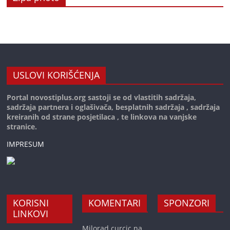
USLOVI KORIŠĆENJA
Portal novostiplus.org sastoji se od vlastitih sadržaja,
sadržaja partnera i oglašivača, besplatnih sadržaja , sadržaja
kreiranih od strane posjetilaca , te linkova na vanjske
stranice.
IMPRESUM
KORISNI
KOMENTARI
SPONZORI
LINKOVI
Milorad curcic
na