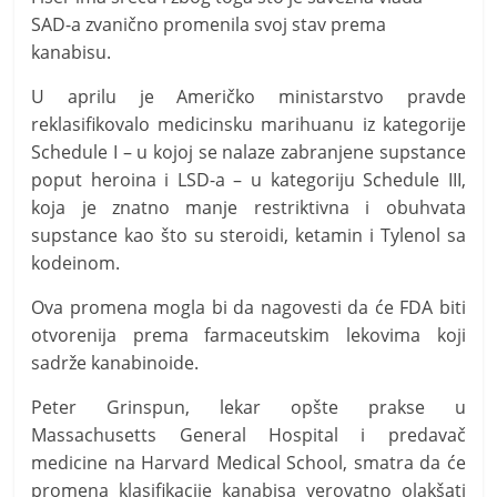
SAD-a zvanično promenila svoj stav prema
kanabisu.
U aprilu je Američko ministarstvo pravde
reklasifikovalo medicinsku marihuanu iz kategorije
Schedule I – u kojoj se nalaze zabranjene supstance
poput heroina i LSD-a – u kategoriju Schedule III,
koja je znatno manje restriktivna i obuhvata
supstance kao što su steroidi, ketamin i Tylenol sa
kodeinom.
Ova promena mogla bi da nagovesti da će FDA biti
otvorenija prema farmaceutskim lekovima koji
sadrže kanabinoide.
Peter Grinspun, lekar opšte prakse u
Massachusetts General Hospital i predavač
medicine na Harvard Medical School, smatra da će
promena klasifikacije kanabisa verovatno olakšati