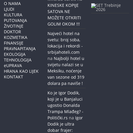
O NAMA
KINESKE KOPIJE
LJUDI
SATOVA NE
KULTURA
MOŽETE OTKRITI
PUTOVANJA
GOLIM OKOM !!!
ŽIVOTINJE
DOKTOR
Najveći hotel na
KOZMETIKA
svetu: broj soba,
FINANSIJE
lokacija i rekordi -
PRAVNAPITANJA
srbijahoteli.com
EKOLOGIJA
na
Najbolji hotel u
TEHNOLOGIJA
svijetu nalazi se u
eUPRAVA
Meksiku, noćenje
HRANA KAO LIJEK
KONTAKT
van sezone od 319
dolara pa naviše !
Ko je Igor Dodik,
koji je u Banjaluci
ugostio Donalda
Trampa Mlađeg? -
Politički.rs
na
Igor
Dodik je ultra
dobar frajer: