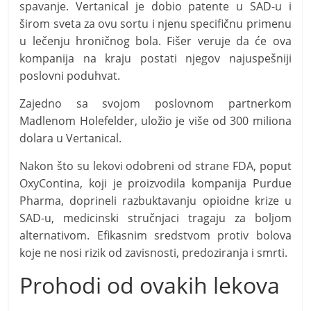
spavanje. Vertanical je dobio patente u SAD-u i
širom sveta za ovu sortu i njenu specifičnu primenu
u lečenju hroničnog bola. Fišer veruje da će ova
kompanija na kraju postati njegov najuspešniji
poslovni poduhvat.
Zajedno sa svojom poslovnom partnerkom
Madlenom Holefelder, uložio je više od 300 miliona
dolara u Vertanical.
Nakon što su lekovi odobreni od strane FDA, poput
OxyContina, koji je proizvodila kompanija Purdue
Pharma, doprineli razbuktavanju opioidne krize u
SAD-u, medicinski stručnjaci tragaju za boljom
alternativom. Efikasnim sredstvom protiv bolova
koje ne nosi rizik od zavisnosti, predoziranja i smrti.
Prohodi od ovakih lekova