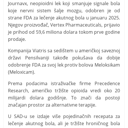
Journavx, neopioidni lek koji smanjuje signale bola
koje nervni sistem šalje mozgu, odobren je od
strane FDA za lečenje akutnog bola u januaru 2025.
Njegov proizvođač, Vertex Pharmaceuticals, prijavio
je prihod od 59,6 miliona dolara tokom prve godine
prodaje.
Kompanija Viatris sa sedištem u američkoj saveznoj
državi Pensilvaniji takođe pokušava da dobije
odobrenje FDA za svoj lek protiv bolova Meloksikam
(Meloxicam).
Prema podacima istraživačke firme Precedence
Research, američko tržište opioida vredi oko 20
milijardi dolara godišnje. To znači da postoji
značajan prostor za alternativne terapije.
U SAD-u se izdaje više pojedinačnih recepata za
lečenje akutnog bola, ali je tržište hroničnog bola