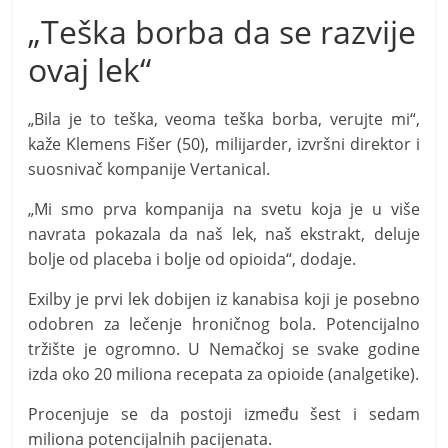
„Teška borba da se razvije
ovaj lek“
„Bila je to teška, veoma teška borba, verujte mi“,
kaže Klemens Fišer (50), milijarder, izvršni direktor i
suosnivač kompanije Vertanical.
„Mi smo prva kompanija na svetu koja je u više
navrata pokazala da naš lek, naš ekstrakt, deluje
bolje od placeba i bolje od opioida“, dodaje.
Exilby je prvi lek dobijen iz kanabisa koji je posebno
odobren za lečenje hroničnog bola. Potencijalno
tržište je ogromno. U Nemačkoj se svake godine
izda oko 20 miliona recepata za opioide (analgetike).
Procenjuje se da postoji između šest i sedam
miliona potencijalnih pacijenata.