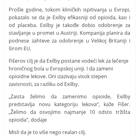
Prošle godine, tokom kliničkih ispitivanja u Evropi,
pokazalo se da je Exilby efikasniji od opioida, kao i
od placeba. Exilby je takođe dobio odobrenje za
stavljanje u promet u Austriji. Kompanija planira da
podnese zahteve za odobrenje u Velikoj Britaniji i
širom EU.
Fišerov cilj je da Exilby postane vodeći lek za lečenje
hroničnog bola u Evropskoj uniji. I da zameni
opioidne lekove. Oni izazivaju visok stepen
zavisnosti, za razliku od Exilby.
„Zaista želimo da zamenimo opioide, Exilby
predstavlja novu kategoriju lekova“, kaže Fišer.
„Želimo da osvojimo najmanje 10 odsto tržišta
opioida“, dodaje
Misli da je to više nego realan cilj.