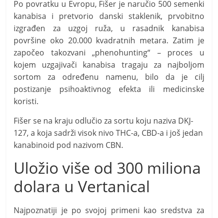
Po povratku u Evropu, Fišer je naručio 500 semenki
kanabisa i pretvorio danski staklenik, prvobitno
izgrađen za uzgoj ruža, u rasadnik kanabisa
površine oko 20.000 kvadratnih metara. Zatim je
započeo takozvani „phenohunting“ – proces u
kojem uzgajivači kanabisa tragaju za najboljom
sortom za određenu namenu, bilo da je cilj
postizanje psihoaktivnog efekta ili medicinske
koristi.
Fišer se na kraju odlučio za sortu koju naziva DKJ-
127, a koja sadrži visok nivo THC-a, CBD-a i još jedan
kanabinoid pod nazivom CBN.
Uložio više od 300 miliona
dolara u Vertanical
Najpoznatiji je po svojoj primeni kao sredstva za