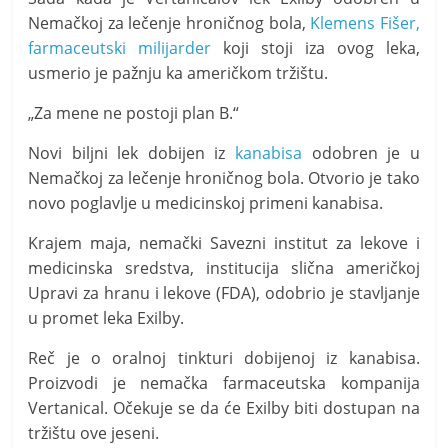
t
Nemačkoj za lečenje hroničnog bola,
Klemens Fišer,
i
farmaceutski milijarder
koji stoji iza ovog leka,
v
usmerio je pažnju ka američkom tržištu.
n
„Za mene ne postoji plan B.“
i
h
Novi biljni lek dobijen iz
kanabisa
odobren je u
v
Nemačkoj za lečenje hroničnog bola. Otvorio je tako
i
novo poglavlje u medicinskoj primeni kanabisa.
j
Krajem maja, nemački Savezni institut za lekove i
e
medicinska sredstva, institucija slična američkoj
s
Upravi za hranu i lekove (FDA), odobrio je stavljanje
t
u promet leka Exilby.
i
Reč je o oralnoj tinkturi dobijenoj iz kanabisa.
Proizvodi je nemačka farmaceutska kompanija
Vertanical. Očekuje se da će Exilby biti dostupan na
tržištu ove jeseni.