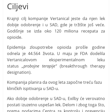
Ciljevi
Krajnji cilj kompanije Vertanical jeste da njen lek
dobije odobrenje i u SAD, gde je tržište još veće.
Godišnje se izda oko 120 miliona recepata za
opioide.
Epidemija zloupotrebe opioida prošle godine
odnela je 44.564 života. U maju je FDA dodelila
Vertanicalovom eksperimentalnom leku
status
„probojne terapije“
(breakthrough therapy
designation).
Kompanija planira da ovog leta započne treću fazu
kliničkih ispitivanja u SAD-u.
Ako dobije odobrenje u SAD-u, Exilby će verovatno
postati izuzetno uspešan lek. Delom i zbog toga što,
prema podacima Centra za kontrolu i prevenciju