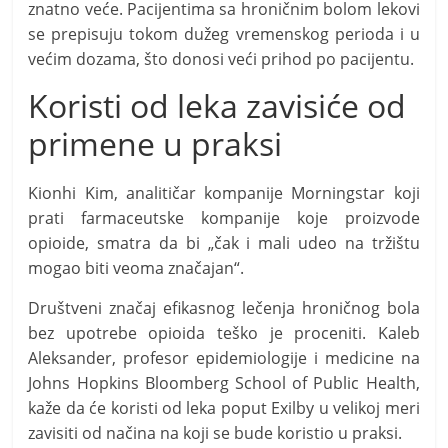
znatno veće. Pacijentima sa hroničnim bolom lekovi
se prepisuju tokom dužeg vremenskog perioda i u
većim dozama, što donosi veći prihod po pacijentu.
Koristi od leka zavisiće od
primene u praksi
Kionhi Kim, analitičar kompanije Morningstar koji
prati farmaceutske kompanije koje proizvode
opioide, smatra da bi „čak i mali udeo na tržištu
mogao biti veoma značajan“.
Društveni značaj efikasnog lečenja hroničnog bola
bez upotrebe opioida teško je proceniti. Kaleb
Aleksander, profesor epidemiologije i medicine na
Johns Hopkins Bloomberg School of Public Health,
kaže da će koristi od leka poput Exilby u velikoj meri
zavisiti od načina na koji se bude koristio u praksi.