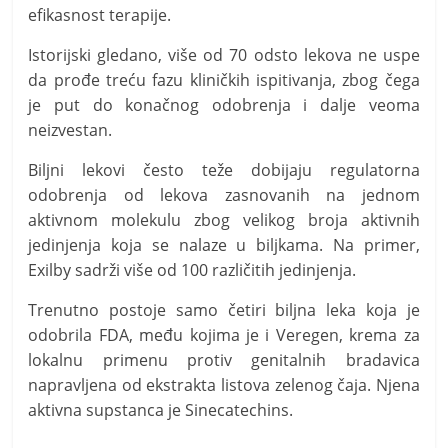
efikasnost terapije.
Istorijski gledano, više od 70 odsto lekova ne uspe
da prođe treću fazu kliničkih ispitivanja, zbog čega
je put do konačnog odobrenja i dalje veoma
neizvestan.
Biljni lekovi često teže dobijaju regulatorna
odobrenja od lekova zasnovanih na jednom
aktivnom molekulu zbog velikog broja aktivnih
jedinjenja koja se nalaze u biljkama. Na primer,
Exilby sadrži više od 100 različitih jedinjenja.
Trenutno postoje samo četiri biljna leka koja je
odobrila FDA, među kojima je i Veregen, krema za
lokalnu primenu protiv genitalnih bradavica
napravljena od ekstrakta listova zelenog čaja. Njena
aktivna supstanca je Sinecatechins.