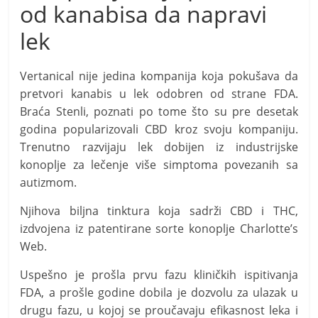
od kanabisa da napravi
lek
Vertanical nije jedina kompanija koja pokušava da
pretvori kanabis u lek odobren od strane FDA.
Braća Stenli, poznati po tome što su pre desetak
godina popularizovali CBD kroz svoju kompaniju.
Trenutno razvijaju lek dobijen iz industrijske
konoplje za lečenje više simptoma povezanih sa
autizmom.
Njihova biljna tinktura koja sadrži CBD i THC,
izdvojena iz patentirane sorte konoplje Charlotte’s
Web.
Uspešno je prošla prvu fazu kliničkih ispitivanja
FDA, a prošle godine dobila je dozvolu za ulazak u
drugu fazu, u kojoj se proučavaju efikasnost leka i