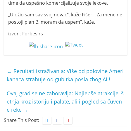
time da uspešno komercijalizuje svoje lekove.
„Uložio sam sav svoj novac“, kaže Fišer. „Za mene ne
postoji plan B, moram da uspem“, kaže.
izvor : Forbes.rs
←
Rezultati istraživanja: Više od polovine Ameri
kanaca strahuje od gubitka posla zbog AI !
Ovaj grad se ne zaboravlja: Najlepše atrakcije, š
etnja kroz istoriju i palate, ali i pogled sa čuven
e reke
→
Share This Post: