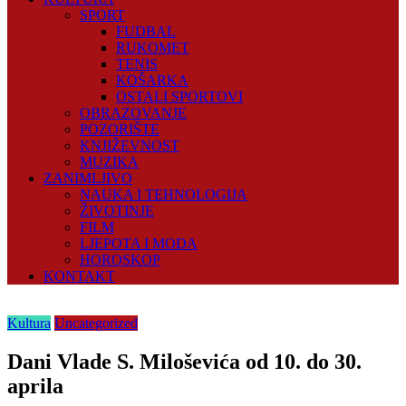
SPORT
FUDBAL
RUKOMET
TENIS
KOŠARKA
OSTALI SPORTOVI
OBRAZOVANJE
POZORIŠTE
KNJIŽEVNOST
MUZIKA
ZANIMLJIVO
NAUKA I TEHNOLOGIJA
ŽIVOTINJE
FILM
LJEPOTA I MODA
HOROSKOP
KONTAKT
Kultura
Uncategorized
Dani Vlade S. Miloševića od 10. do 30.
aprila