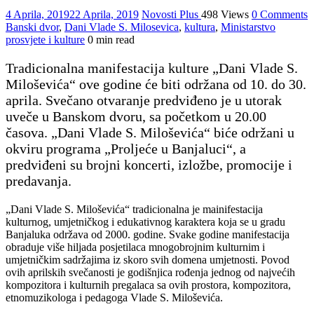
4 Aprila, 2019
22 Aprila, 2019
Novosti Plus
498 Views
0 Comments
Banski dvor
,
Dani Vlade S. Milosevica
,
kultura
,
Ministarstvo
prosvjete i kulture
0 min read
Tradicionalna manifestacija kulture „Dani Vlade S.
Miloševića“ ove godine će biti održana od 10. do 30.
aprila. Svečano otvaranje predviđeno je u utorak
uveče u Banskom dvoru, sa početkom u 20.00
časova. „Dani Vlade S. Miloševića“ biće održani u
okviru programa „Proljeće u Banjaluci“, a
predviđeni su brojni koncerti, izložbe, promocije i
predavanja.
„Dani Vlade S. Miloševića“ tradicionalna je mainifestacija
kulturnog, umjetničkog i edukativnog karaktera koja se u gradu
Banjaluka održava od 2000. godine. Svake godine manifestacija
obraduje više hiljada posjetilaca mnogobrojnim kulturnim i
umjetničkim sadržajima iz skoro svih domena umjetnosti. Povod
ovih aprilskih svečanosti je godišnjica rođenja jednog od najvećih
kompozitora i kulturnih pregalaca sa ovih prostora, kompozitora,
etnomuzikologa i pedagoga Vlade S. Miloševića.