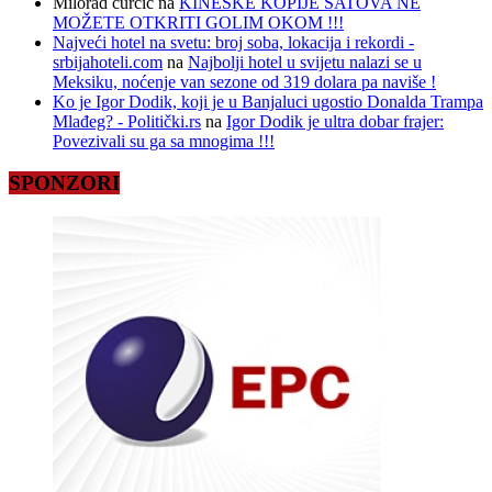
Milorad curcic
na
KINESKE KOPIJE SATOVA NE
MOŽETE OTKRITI GOLIM OKOM !!!
Najveći hotel na svetu: broj soba, lokacija i rekordi -
srbijahoteli.com
na
Najbolji hotel u svijetu nalazi se u
Meksiku, noćenje van sezone od 319 dolara pa naviše !
Ko je Igor Dodik, koji je u Banjaluci ugostio Donalda Trampa
Mlađeg? - Politički.rs
na
Igor Dodik je ultra dobar frajer:
Povezivali su ga sa mnogima !!!
SPONZORI