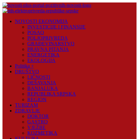
Skip
to
content
Novosti
NOVOSTI EKONOMIJA
Plus
INVESTICIJE I FINANSIJE
POSAO
Portal
POLJOPRIVREDA
pozitivnih
GRAĐEVINARSTVO
vijesti
PRAVNA PITANJA
ENERGETIKA
EKOLOGIJA
Politika +
DRUŠTVO
LIČNOSTI
DEŠAVANJA
BANJALUKA
REPUBLIKA SRPSKA
REGION
TURIZAM
ZDRAVLJE
DOKTOR
GASTRO
VJEŽBE
KOZMETIKA
KULTURA