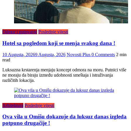
Odmor i putovanje
Poslednje vijesti
Hotel sa pogledom koji se menja svakog dana !
10 Augusta, 2026
9 Augusta, 2026
Novosti Plus
0 Comments
2 min
read
Luksuzna krstarenja menjaju koncept odmora na moru. Putnici više
ne moraju da biraju između udobnosti smeštaja i istraživanja
različitih lokacija.
Arhitektura
Poslednje vijesti
Ova vila u Omišu dokazuje da luksuz danas izgleda
potpuno drugačije !