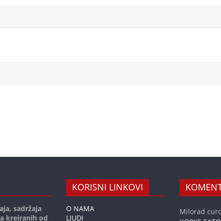
KORISNI LINKOVI
KOMENT
aja, sadržaja
O NAMA
Milorad curc
ja kreiranih od
LJUDI