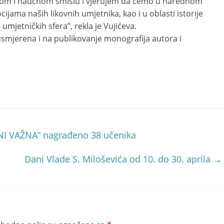
učnom i naučnom smislu i vjerujem da ćemo u narednom
cijama naših likovnih umjetnika, kao i u oblasti istorije
 umjetničkih sfera”, rekla je Vujićeva.
i usmjerena i na publikovanje monografija autora i
I VAŽNA” nagrađeno 38 učenika
Dani Vlade S. Miloševića od 10. do 30. aprila
→