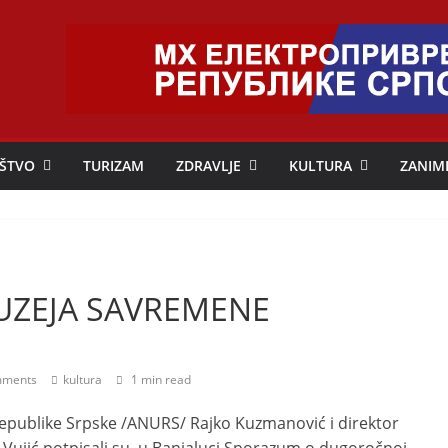
ŠTVO
TURIZAM
ZDRAVLJE
KULTURA
ZANIM
UZEJA SAVREMENE
ments
kultura
1 min read
epublike Srpske /ANURS/ Rajko Kuzmanović i direktor