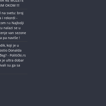
OVA NE MOŽETE
IM OKOM !!!
l na svetu: broj
a i rekordi -
.com
na
Najbolji
tu nalazi se u
ćenje van sezone
a pa naviše !
dik, koji je u
ostio Donalda
g? - Politički.rs
k je ultra dobar
ivali su ga sa