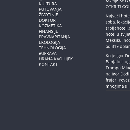
KOPIJE SAT
KULTURA
OTKRITI GOL
PUTOVANJA
ŽIVOTINJE
Najveći hote
DOKTOR
soba, lokacij
KOZMETIKA
srbijahoteli
FINANSIJE
hotel u svije
PRAVNAPITANJA
Meksiku, no
EKOLOGIJA
od 319 dolar
TEHNOLOGIJA
eUPRAVA
Ko je Igor Do
HRANA KAO LIJEK
Banjaluci ug
KONTAKT
Trampa Mlađe
na
Igor Dodi
frajer: Povez
mnogima !!!