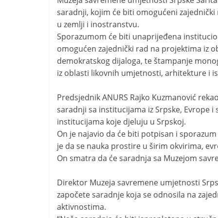
Muzeja savremene umjetnosti Srpske Sarita 
i
saradnji, kojim će biti omogućeni zajednički
t
u zemlji i inostranstvu.
i
Sporazumom će biti unaprijeđena institucio
v
omogućen zajednički rad na projektima iz obl
n
demokratskog dijaloga, te štampanje monogr
i
iz oblasti likovnih umjetnosti, arhitekture i 
h
Predsjednik ANURS Rajko Kuzmanović rekao 
v
saradnji sa institucijama iz Srpske, Evrope i
i
institucijama koje djeluju u Srpskoj.
j
On je najavio da će biti potpisan i sporazum
e
je da se nauka prostire u širim okvirima, ev
s
On smatra da će saradnja sa Muzejom savre
t
i
Direktor Muzeja savremene umjetnosti Srpske
započete saradnje koja se odnosila na zajedn
aktivnostima.