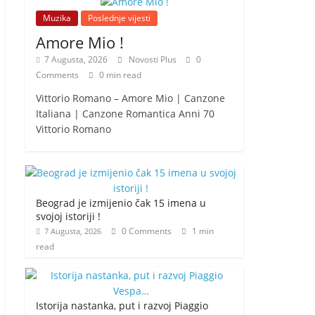
Muzika
Poslednje vijesti
Amore Mio !
7 Augusta, 2026
Novosti Plus
0
Comments
0 min read
Vittorio Romano – Amore Mio | Canzone
Italiana | Canzone Romantica Anni 70
Vittorio Romano
Beograd je izmijenio čak 15 imena u
svojoj istoriji !
0 Comments
1 min
7 Augusta, 2026
read
Istorija nastanka, put i razvoj Piaggio