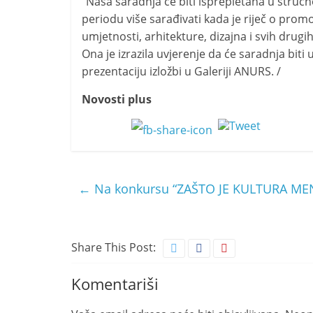
“Naša saradnja će biti isprepletana u str
periodu više sarađivati kada je riječ o promo
umjetnosti, arhitekture, dizajna i svih drugih
Ona je izrazila uvjerenje da će saradnja bit
prezentaciju izložbi u Galeriji ANURS. /
Novosti plus
←
Na konkursu “ZAŠTO JE KULTURA MEN
Share This Post:
Komentariši