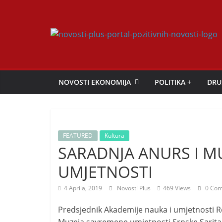
Skip
to
content
Novosti
Plus
NOVOSTI EKONOMIJA
POLITIKA +
DRU
P
o
r
FEATURED
Kultura
t
SARADNJA ANURS I M
a
UMJETNOSTI
l
p
4 Aprila, 2019
Novosti Plus
469 Views
0 Com
o
Predsjednik Akademije nauka i umjetnosti R
z