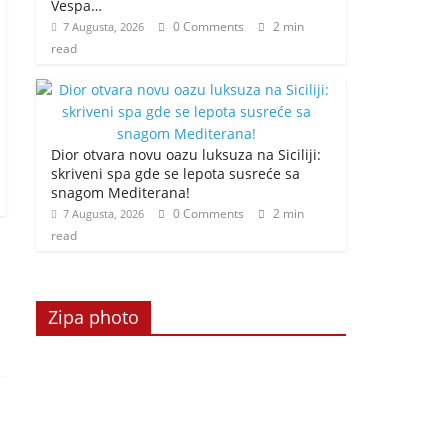
Vespa…
0 Comments
2 min
7 Augusta, 2026
read
Dior otvara novu oazu luksuza na Siciliji:
skriveni spa gde se lepota susreće sa
snagom Mediterana!
0 Comments
2 min
7 Augusta, 2026
read
Zipa photo