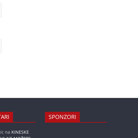
ARI
SPONZORI
ic
na
KINESKE