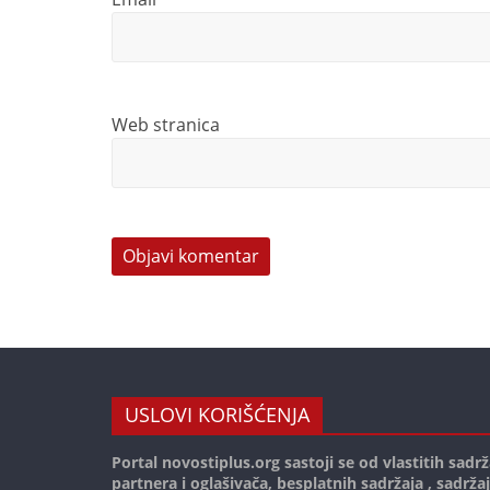
Web stranica
USLOVI KORIŠĆENJA
Portal novostiplus.org sastoji se od vlastitih sadrž
partnera i oglašivača, besplatnih sadržaja , sadrža