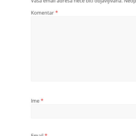
Vaša email adresa neće biti objavljivana.
Neop
Komentar
*
Ime
*
Email
*