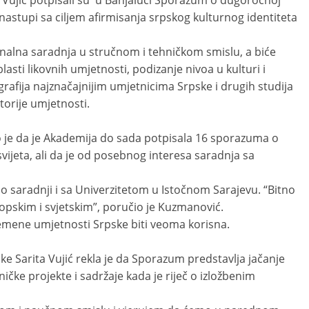
Vujić potpisali su u Banjaluci Sporazum o dugoročnoj
 nastupi sa ciljem afirmisanja srpskog kulturnog identiteta
nalna saradnja u stručnom i tehničkom smislu, a biće
asti likovnih umjetnosti, podizanje nivoa u kulturi i
afija najznačajnijim umjetnicima Srpske i drugih studija
istorije umjetnosti.
je da je Akademija do sada potpisala 16 sporazuma o
 svijeta, ali da je od posebnog interesa saradnja sa
 o saradnji i sa Univerzitetom u Istočnom Sarajevu. “Bitno
ropskim i svjetskim”, poručio je Kuzmanović.
mene umjetnosti Srpske biti veoma korisna.
 Sarita Vujić rekla je da Sporazum predstavlja jačanje
ičke projekte i sadržaje kada je riječ o izložbenim