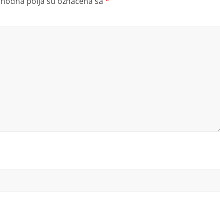
hodna polja su označena sa
*