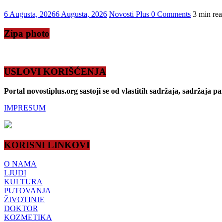
6 Augusta, 2026
6 Augusta, 2026
Novosti Plus
0 Comments
3 min re
Zipa photo
USLOVI KORIŠĆENJA
Portal novostiplus.org sastoji se od vlastitih sadržaja, sadržaja p
IMPRESUM
KORISNI LINKOVI
O NAMA
LJUDI
KULTURA
PUTOVANJA
ŽIVOTINJE
DOKTOR
KOZMETIKA