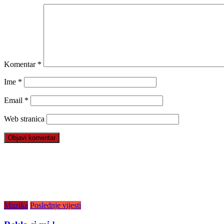
Komentar
*
Ime
*
Email
*
Web stranica
Muzika
Poslednje vijesti