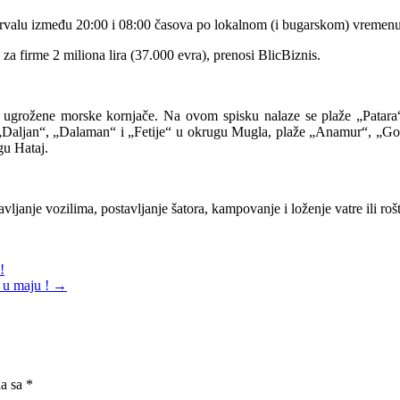
rvalu između 20:00 i 08:00 časova po lokalnom (i bugarskom) vremenu
za firme 2 miliona lira (37.000 evra), prenosi BlicBiznis.
 ugrožene morske kornjače. Na ovom spisku nalaze se plaže „Patara“
 „Daljan“, „Dalaman“ i „Fetije“ u okrugu Mugla, plaže „Anamur“, „Go
gu Hataj.
anje vozilima, postavljanje šatora, kampovanje i loženje vatre ili rošti
!
o u maju !
→
na sa
*