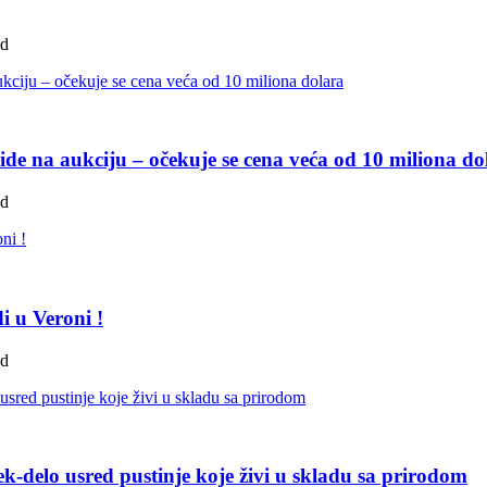
ad
de na aukciju – očekuje se cena veća od 10 miliona do
ad
i u Veroni !
ad
k-delo usred pustinje koje živi u skladu sa prirodom