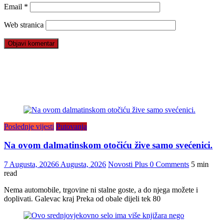
Email
*
Web stranica
Poslednje vijesti
Putovanja
Na ovom dalmatinskom otočiću žive samo svećenici.
7 Augusta, 2026
6 Augusta, 2026
Novosti Plus
0 Comments
5 min
read
Nema automobile, trgovine ni stalne goste, a do njega možete i
doplivati. Galevac kraj Preka od obale dijeli tek 80