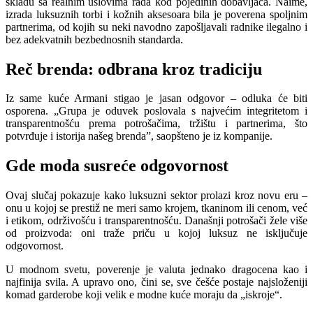
skladu sa realnim uslovima rada kod pojedinih dobavljača. Naime,
izrada luksuznih torbi i kožnih aksesoara bila je poverena spoljnim
partnerima, od kojih su neki navodno zapošljavali radnike ilegalno i
bez adekvatnih bezbednosnih standarda.
Reč brenda: odbrana kroz tradiciju
Iz same kuće Armani stigao je jasan odgovor – odluka će biti
osporena. „Grupa je oduvek poslovala s najvećim integritetom i
transparentnošću prema potrošačima, tržištu i partnerima, što
potvrđuje i istorija našeg brenda”, saopšteno je iz kompanije.
Gde moda susreće odgovornost
Ovaj slučaj pokazuje kako luksuzni sektor prolazi kroz novu eru –
onu u kojoj se prestiž ne meri samo krojem, tkaninom ili cenom, već
i etikom, održivošću i transparentnošću. Današnji potrošači žele više
od proizvoda: oni traže priču u kojoj luksuz ne isključuje
odgovornost.
U modnom svetu, poverenje je valuta jednako dragocena kao i
najfinija svila. A upravo ono, čini se, sve češće postaje najsloženiji
komad garderobe koji velik e modne kuće moraju da „iskroje“.