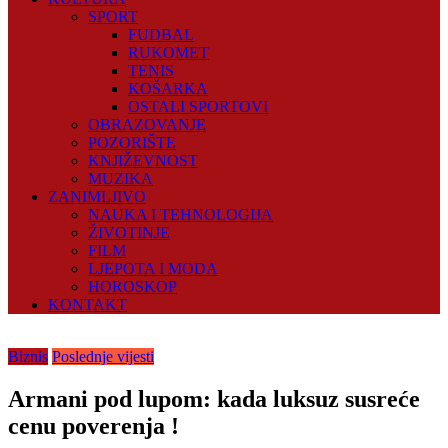
SPORT
FUDBAL
RUKOMET
TENIS
KOŠARKA
OSTALI SPORTOVI
OBRAZOVANJE
POZORIŠTE
KNJIŽEVNOST
MUZIKA
ZANIMLJIVO
NAUKA I TEHNOLOGIJA
ŽIVOTINJE
FILM
LJEPOTA I MODA
HOROSKOP
KONTAKT
Biznis
Poslednje vijesti
Armani pod lupom: kada luksuz susreće
cenu poverenja !