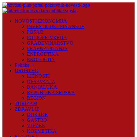
Skip
to
content
Novosti
NOVOSTI EKONOMIJA
Plus
INVESTICIJE I FINANSIJE
POSAO
Portal
POLJOPRIVREDA
pozitivnih
GRAĐEVINARSTVO
vijesti
PRAVNA PITANJA
ENERGETIKA
EKOLOGIJA
Politika +
DRUŠTVO
LIČNOSTI
DEŠAVANJA
BANJALUKA
REPUBLIKA SRPSKA
REGION
TURIZAM
ZDRAVLJE
DOKTOR
GASTRO
VJEŽBE
KOZMETIKA
KULTURA