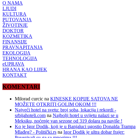
O NAMA
LJUDI
KULTURA
PUTOVANJA
ŽIVOTINJE
DOKTOR
KOZMETIKA
FINANSIJE
PRAVNAPITANJA
EKOLOGIJA
TEHNOLOGIJA
eUPRAVA
HRANA KAO LIJEK
KONTAKT
KOMENTARI
Milorad curcic
na
KINESKE KOPIJE SATOVA NE
MOŽETE OTKRITI GOLIM OKOM !!!
Najveći hotel na svetu: broj soba, lokacija i rekordi -
srbijahoteli.com
na
Najbolji hotel u svijetu nalazi se u
Meksiku, noćenje van sezone od 319 dolara pa naviše !
Ko je Igor Dodik, koji je u Banjaluci ugostio Donalda Trampa
Mlađeg? - Politički.rs
na
Igor Dodik je ultra dobar frajer:
Povezivali su ga sa mnogima !!!