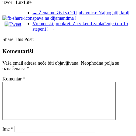
izvor : LuxLife
←
Žena mu živi sa 20 ljubavnica: Najbogatiji kralj
spava na dijamantima !
Vremenski preokret: Za vikend zahlađenje i do 15
stepeni !
→
Share This Post:
Komentariši
Vaša email adresa neće biti objavljivana.
Neophodna polja su
označena sa
*
Komentar
*
Ime
*