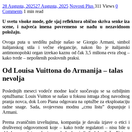
28 Augusta, 2025
27 Augusta, 2025
Novosti Plus
311 Views
0
Comments
1 min read
U svetu visoke mode, gde sjaj reflektora obično skriva senke iza
scene, i najveća imena povremeno se nađu u nezavidnom
položaju.
Ovoga puta u središtu pažnje našao se Giorgio Armani, simbol
italijanskog stila i večne elegancije, nakon što je italijanski
antimonopolski organ izrekao kaznu od čak 3,5 miliona evra zbog –
kako tvrde – nepoštenih poslovnih praksi.
Od Louisa Vuittona do Armanija – talas
nevolja
Poslednjih meseci vodeće modne kuće suočavaju se sa ozbiljnim
optužbama: Louis Vuitton se našao u fokusu istraga zbog navodnog
pranja novca, dok Loro Piana odgovara na optužbe za eksploataciju
radne snage. Sada, svojevrsnu modnu „crnu listu” dopunjuje i
Armani.
Prema zvaničnim izveštajima, kompanija je davala izjave o etici i
društvenoj odgovornosti koje – kako tvrde regulatori – nisu bile u