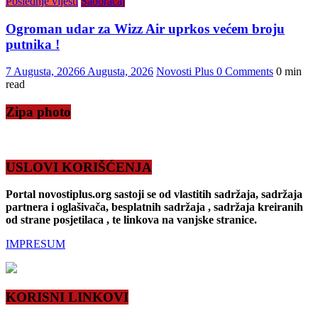
Poslednje vijesti
Saobraćaj
Ogroman udar za Wizz Air uprkos većem broju
putnika !
7 Augusta, 2026
6 Augusta, 2026
Novosti Plus
0 Comments
0 min
read
Zipa photo
USLOVI KORIŠĆENJA
Portal novostiplus.org sastoji se od vlastitih sadržaja, sadržaja
partnera i oglašivača, besplatnih sadržaja , sadržaja kreiranih
od strane posjetilaca , te linkova na vanjske stranice.
IMPRESUM
KORISNI LINKOVI