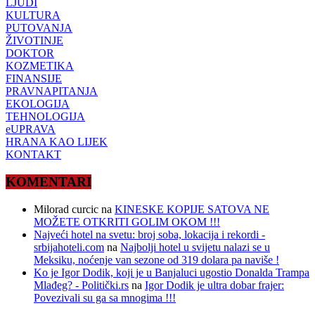
LJUDI
KULTURA
PUTOVANJA
ŽIVOTINJE
DOKTOR
KOZMETIKA
FINANSIJE
PRAVNAPITANJA
EKOLOGIJA
TEHNOLOGIJA
eUPRAVA
HRANA KAO LIJEK
KONTAKT
KOMENTARI
Milorad curcic
na
KINESKE KOPIJE SATOVA NE
MOŽETE OTKRITI GOLIM OKOM !!!
Najveći hotel na svetu: broj soba, lokacija i rekordi -
srbijahoteli.com
na
Najbolji hotel u svijetu nalazi se u
Meksiku, noćenje van sezone od 319 dolara pa naviše !
Ko je Igor Dodik, koji je u Banjaluci ugostio Donalda Trampa
Mlađeg? - Politički.rs
na
Igor Dodik je ultra dobar frajer:
Povezivali su ga sa mnogima !!!