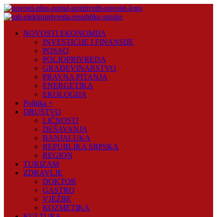
Skip
to
content
Novosti
NOVOSTI EKONOMIJA
Plus
INVESTICIJE I FINANSIJE
POSAO
Portal
POLJOPRIVREDA
pozitivnih
GRAĐEVINARSTVO
vijesti
PRAVNA PITANJA
ENERGETIKA
EKOLOGIJA
Politika +
DRUŠTVO
LIČNOSTI
DEŠAVANJA
BANJALUKA
REPUBLIKA SRPSKA
REGION
TURIZAM
ZDRAVLJE
DOKTOR
GASTRO
VJEŽBE
KOZMETIKA
KULTURA