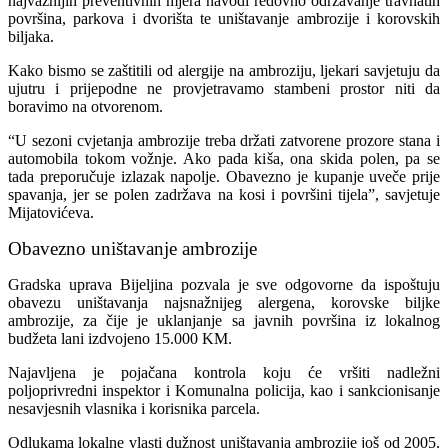
najvažnijih preventivnih mjera navodi redovno održavanje travnatih
površina, parkova i dvorišta te uništavanje ambrozije i korovskih
biljaka.
Kako bismo se zaštitili od alergije na ambroziju, ljekari savjetuju da
ujutru i prijepodne ne provjetravamo stambeni prostor niti da
boravimo na otvorenom.
“U sezoni cvjetanja ambrozije treba držati zatvorene prozore stana i
automobila tokom vožnje. Ako pada kiša, ona skida polen, pa se
tada preporučuje izlazak napolje. Obavezno je kupanje uveče prije
spavanja, jer se polen zadržava na kosi i površini tijela”, savjetuje
Mijatovićeva.
Obavezno uništavanje ambrozije
Gradska uprava Bijeljina pozvala je sve odgovorne da ispoštuju
obavezu uništavanja najsnažnijeg alergena, korovske biljke
ambrozije, za čije je uklanjanje sa javnih površina iz lokalnog
budžeta lani izdvojeno 15.000 KM.
Najavljena je pojačana kontrola koju će vršiti nadležni
poljoprivredni inspektor i Komunalna policija, kao i sankcionisanje
nesavjesnih vlasnika i korisnika parcela.
Odlukama lokalne vlasti dužnost uništavanja ambrozije još od 2005.