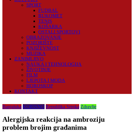
SPORT
FUDBAL
RUKOMET
TENIS
KOŠARKA
OSTALI SPORTOVI
OBRAZOVANJE
POZORIŠTE
KNJIŽEVNOST
MUZIKA
ZANIMLJIVO
NAUKA I TEHNOLOGIJA
ŽIVOTINJE
FILM
LJEPOTA I MODA
HOROSKOP
KONTAKT
Banjaluka
KORISNO
Republika Srpska
Zdravlje
Alergijska reakcija na ambroziju
problem brojim građanima