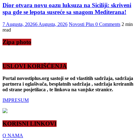
Dior otvara novu oazu luksuza na Siciliji: skriveni
spa gde se lepota susreće sa snagom Mediterana!
7 Augusta, 2026
6 Augusta, 2026
Novosti Plus
0 Comments
2 min
read
Zipa photo
USLOVI KORIŠĆENJA
Portal novostiplus.org sastoji se od vlastitih sadržaja, sadržaja
partnera i oglašivača, besplatnih sadržaja , sadržaja kreiranih
od strane posjetilaca , te linkova na vanjske stranice.
IMPRESUM
KORISNI LINKOVI
O NAMA