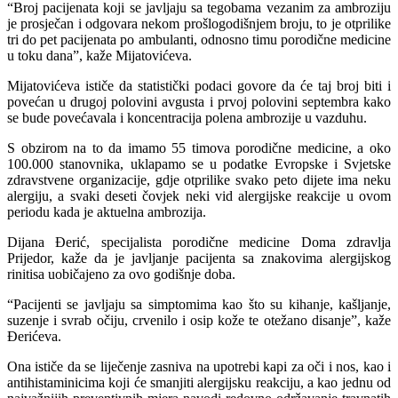
“Broj pacijenata koji se javljaju sa tegobama vezanim za ambroziju
je prosječan i odgovara nekom prošlogodišnjem broju, to je otprilike
tri do pet pacijenata po ambulanti, odnosno timu porodične medicine
u toku dana”, kaže Mijatovićeva.
Mijatovićeva ističe da statistički podaci govore da će taj broj biti i
povećan u drugoj polovini avgusta i prvoj polovini septembra kako
se bude povećavala i koncentracija polena ambrozije u vazduhu.
S obzirom na to da imamo 55 timova porodične medicine, a oko
100.000 stanovnika, uklapamo se u podatke Evropske i Svjetske
zdravstvene organizacije, gdje otprilike svako peto dijete ima neku
alergiju, a svaki deseti čovjek neki vid alergijske reakcije u ovom
periodu kada je aktuelna ambrozija.
Dijana Đerić, specijalista porodične medicine Doma zdravlja
Prijedor, kaže da je javljanje pacijenta sa znakovima alergijskog
rinitisa uobičajeno za ovo godišnje doba.
“Pacijenti se javljaju sa simptomima kao što su kihanje, kašljanje,
suzenje i svrab očiju, crvenilo i osip kože te otežano disanje”, kaže
Đerićeva.
Ona ističe da se liječenje zasniva na upotrebi kapi za oči i nos, kao i
antihistaminicima koji će smanjiti alergijsku reakciju, a kao jednu od