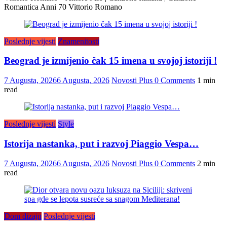
Romantica Anni 70 Vittorio Romano
Poslednje vijesti
Znamenitosti
Beograd je izmijenio čak 15 imena u svojoj istoriji !
7 Augusta, 2026
6 Augusta, 2026
Novosti Plus
0 Comments
1 min
read
Poslednje vijesti
Style
Istorija nastanka, put i razvoj Piaggio Vespa…
7 Augusta, 2026
6 Augusta, 2026
Novosti Plus
0 Comments
2 min
read
Dom dizajn
Poslednje vijesti