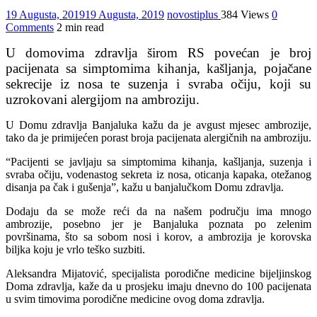
19 Augusta, 2019
19 Augusta, 2019
novostiplus
384 Views
0
Comments
2 min read
U domovima zdravlja širom RS povećan je broj
pacijenata sa simptomima kihanja, kašljanja, pojačane
sekrecije iz nosa te suzenja i svraba očiju, koji su
uzrokovani alergijom na ambroziju.
U Domu zdravlja Banjaluka kažu da je avgust mjesec ambrozije,
tako da je primijećen porast broja pacijenata alergičnih na ambroziju.
“Pacijenti se javljaju sa simptomima kihanja, kašljanja, suzenja i
svraba očiju, vodenastog sekreta iz nosa, oticanja kapaka, otežanog
disanja pa čak i gušenja”, kažu u banjalučkom Domu zdravlja.
Dodaju da se može reći da na našem području ima mnogo
ambrozije, posebno jer je Banjaluka poznata po zelenim
površinama, što sa sobom nosi i korov, a ambrozija je korovska
biljka koju je vrlo teško suzbiti.
Aleksandra Mijatović, specijalista porodične medicine bijeljinskog
Doma zdravlja, kaže da u prosjeku imaju dnevno do 100 pacijenata
u svim timovima porodične medicine ovog doma zdravlja.