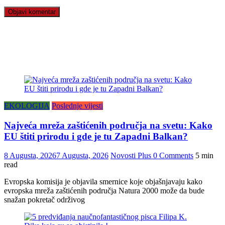
EKOLOGIJA
Poslednje vijesti
Najveća mreža zaštićenih područja na svetu: Kako
EU štiti prirodu i gde je tu Zapadni Balkan?
8 Augusta, 2026
7 Augusta, 2026
Novosti Plus
0 Comments
5 min
read
Evropska komisija je objavila smernice koje objašnjavaju kako
evropska mreža zaštićenih područja Natura 2000 može da bude
snažan pokretač održivog