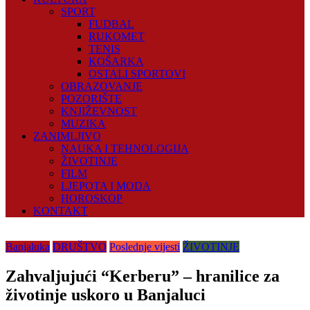
SPORT
FUDBAL
RUKOMET
TENIS
KOŠARKA
OSTALI SPORTOVI
OBRAZOVANJE
POZORIŠTE
KNJIŽEVNOST
MUZIKA
ZANIMLJIVO
NAUKA I TEHNOLOGIJA
ŽIVOTINJE
FILM
LJEPOTA I MODA
HOROSKOP
KONTAKT
Banjaluka
DRUŠTVO
Poslednje vijesti
ŽIVOTINJE
Zahvaljujući “Kerberu” – hranilice za
životinje uskoro u Banjaluci