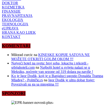
DOKTOR
KOZMETIKA
FINANSIJE
PRAVNAPITANJA
EKOLOGIJA
TEHNOLOGIJA
eUPRAVA
HRANA KAO LIJEK
KONTAKT
KOMENTARI
Milorad curcic
na
KINESKE KOPIJE SATOVA NE
MOŽETE OTKRITI GOLIM OKOM !!!
Najveći hotel na svetu: broj soba, lokacija i rekordi -
srbijahoteli.com
na
Najbolji hotel u svijetu nalazi se u
Meksiku, noćenje van sezone od 319 dolara pa naviše !
Ko je Igor Dodik, koji je u Banjaluci ugostio Donalda Trampa
Mlađeg? - Politički.rs
na
Igor Dodik je ultra dobar frajer:
Povezivali su ga sa mnogima !!!
SPONZORI