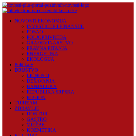
Skip
to
content
Novosti
NOVOSTI EKONOMIJA
Plus
INVESTICIJE I FINANSIJE
POSAO
Portal
POLJOPRIVREDA
pozitivnih
GRAĐEVINARSTVO
vijesti
PRAVNA PITANJA
ENERGETIKA
EKOLOGIJA
Politika +
DRUŠTVO
LIČNOSTI
DEŠAVANJA
BANJALUKA
REPUBLIKA SRPSKA
REGION
TURIZAM
ZDRAVLJE
DOKTOR
GASTRO
VJEŽBE
KOZMETIKA
KULTURA