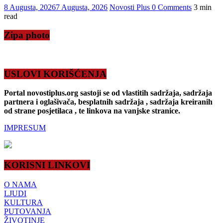
8 Augusta, 2026
7 Augusta, 2026
Novosti Plus
0 Comments
3 min
read
Zipa photo
USLOVI KORIŠĆENJA
Portal novostiplus.org sastoji se od vlastitih sadržaja, sadržaja
partnera i oglašivača, besplatnih sadržaja , sadržaja kreiranih
od strane posjetilaca , te linkova na vanjske stranice.
IMPRESUM
KORISNI LINKOVI
O NAMA
LJUDI
KULTURA
PUTOVANJA
ŽIVOTINJE