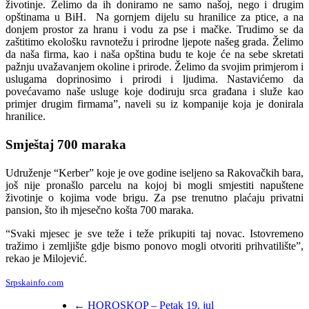
životinje. Želimo da ih doniramo ne samo našoj, nego i drugim
opštinama u BiH. Na gornjem dijelu su hranilice za ptice, a na
donjem prostor za hranu i vodu za pse i mačke. Trudimo se da
zaštitimo ekološku ravno
težu i prirodne ljepote našeg grada. Želimo
da naša firma, kao i naša opština budu te koje će na sebe skretati
pažnju uvažavanjem okoline i prirode.
Želimo da svojim primjerom i
uslugama doprinosimo i prirodi i ljudima. Nastavićemo da
povećavamo naše usluge koje dodiruju srca građana i služe kao
primjer drugim firmama”, naveli su iz kompanije koja je donirala
hranilice.
Smještaj 700 maraka
Udruženje “Kerber” koje je ove godine iseljeno sa Rakovačkih bara,
još nije pronašlo parcelu na kojoj bi mogli smjestiti napuštene
životinje o kojima vode brigu. Za pse trenutno plaćaju privatni
pansion, što ih mjesečno košta 700 maraka.
“Svaki mjesec je sve teže i teže prikupiti taj novac. Istovremeno
tražimo i zemljište gdje bismo ponovo mogli otvoriti prihvatilište”,
rekao je Milojević.
Srpskainfo.com
←
HOROSKOP – Petak 19. jul