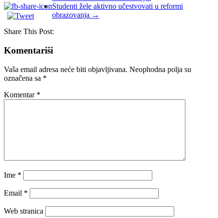
Studenti žele aktivno učestvovati u reformi
obrazovanja
→
Share This Post:
Komentariši
Vaša email adresa neće biti objavljivana.
Neophodna polja su
označena sa
*
Komentar
*
Ime
*
Email
*
Web stranica