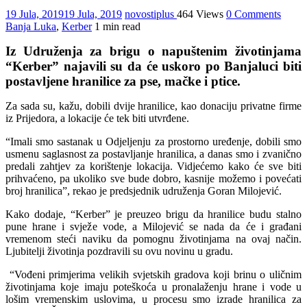
19 Jula, 2019
19 Jula, 2019
novostiplus
464 Views
0 Comments
Banja Luka
,
Kerber
1 min read
Iz Udruženja za brigu o napuštenim životinjama
“Kerber” najavili su da će uskoro po Banjaluci biti
postavljene hranilice za pse, mačke i ptice.
Za sada su, kažu, dobili dvije hranilice, kao donaciju privatne firme
iz Prijedora, a lokacije će tek biti utvrđene.
“Imali smo sastanak u Odjeljenju za prostorno uređenje, dobili smo
usmenu saglasnost za postavljanje hranilica, a danas smo i zvanično
predali zahtjev za korištenje lokacija. Vidjećemo kako će sve biti
prihvaćeno, pa ukoliko sve bude dobro, kasnije možemo i povećati
broj hranilica”, rekao je predsjednik udruženja Goran Milojević.
Kako dodaje, “Kerber” je preuzeo brigu da hranilice budu stalno
pune hrane i svježe vode, a Milojević se nada da će i građani
vremenom steći naviku da pomognu životinjama na ovaj način.
Ljubitelji životinja pozdravili su ovu novinu u gradu.
“Vođeni primjerima velikih svjetskih gradova koji brinu o uličnim
životinjama koje imaju poteškoća u pronalaženju hrane i vode u
lošim vremenskim uslovima, u procesu smo izrade hranilica za