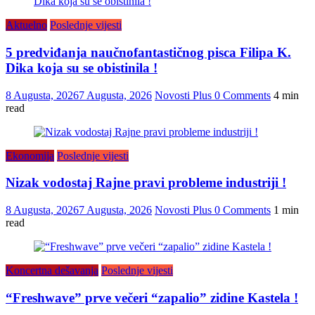
Aktuelno
Poslednje vijesti
5 predviđanja naučnofantastičnog pisca Filipa K.
Dika koja su se obistinila !
8 Augusta, 2026
7 Augusta, 2026
Novosti Plus
0 Comments
4 min
read
Ekonomija
Poslednje vijesti
Nizak vodostaj Rajne pravi probleme industriji !
8 Augusta, 2026
7 Augusta, 2026
Novosti Plus
0 Comments
1 min
read
Koncertna dešavanja
Poslednje vijesti
“Freshwave” prve večeri “zapalio” zidine Kastela !