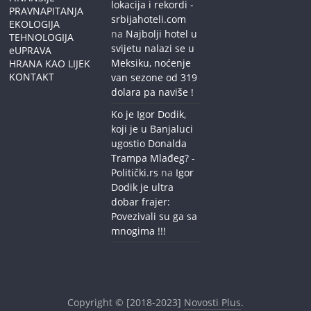
lokacija i rekordi -
PRAVNAPITANJA
srbijahoteli.com
EKOLOGIJA
na
Najbolji hotel u
TEHNOLOGIJA
svijetu nalazi se u
eUPRAVA
Meksiku, noćenje
HRANA KAO LIJEK
KONTAKT
van sezone od 319
dolara pa naviše !
Ko je Igor Dodik,
koji je u Banjaluci
ugostio Donalda
Trampa Mlađeg? -
Politički.rs
na
Igor
Dodik je ultra
dobar frajer:
Povezivali su ga sa
mnogima !!!
Copyright © [2018-2023]
Novosti Plus
.