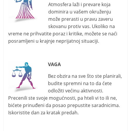
Atmosfera laži i prevare koja
dominira u vašem okruženju
može prerasti u pravu zaveru
skovanu protiv vas. Ukoliko na
vreme ne prihvatite poraz i kritike, možete se naći
posramljeni u krajnje neprijatnoj situaciji.
VAGA
Bez obzira na sve što ste planirali,
budite spremni na to da ćete
odložiti većinu aktivnosti.
Precenili ste svoje mogućnosti, pa hteli vi to ili ne,
bićete prinuđeni da posao prepustite saradnicima.
Iskoristite dan za kratak predah.