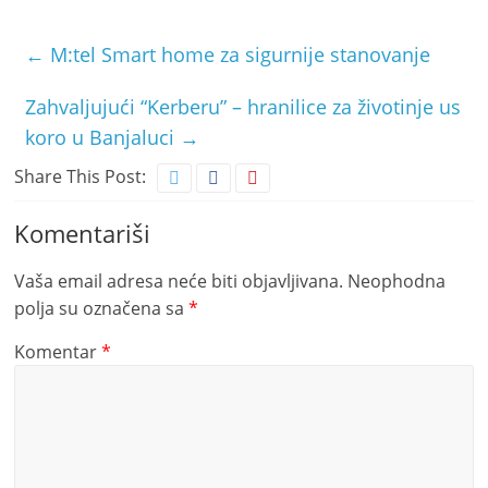
←
M:tel Smart home za sigurnije stanovanje
Zahvaljujući “Kerberu” – hranilice za životinje us
koro u Banjaluci
→
Share This Post:
Komentariši
Vaša email adresa neće biti objavljivana.
Neophodna
polja su označena sa
*
Komentar
*