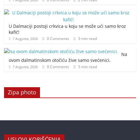
U Dalmaciji postoji crkvica u koju se može ući samo kroz
kafić!
0 Comments
3 min read
7 Augusta, 2026
Na
ovom dalmatinskom otočiću žive samo svećenici.
0 Comments
5 min read
7 Augusta, 2026
Zipa photo
USLOVI KORIŠĆENJA