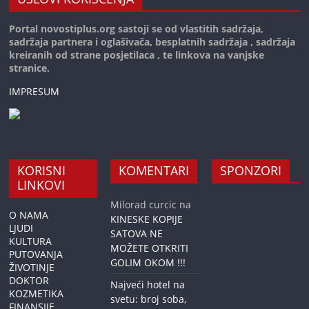
Portal novostiplus.org sastoji se od vlastitih sadržaja,
sadržaja partnera i oglašivača, besplatnih sadržaja , sadržaja
kreiranih od strane posjetilaca , te linkova na vanjske
stranice.
IMPRESUM
KORISNI
KOMENTARI
SPONZORI
LINKOVI
Milorad curcic
na
O NAMA
KINESKE KOPIJE
LJUDI
SATOVA NE
KULTURA
MOŽETE OTKRITI
PUTOVANJA
GOLIM OKOM !!!
ŽIVOTINJE
DOKTOR
Najveći hotel na
KOZMETIKA
svetu: broj soba,
FINANSIJE