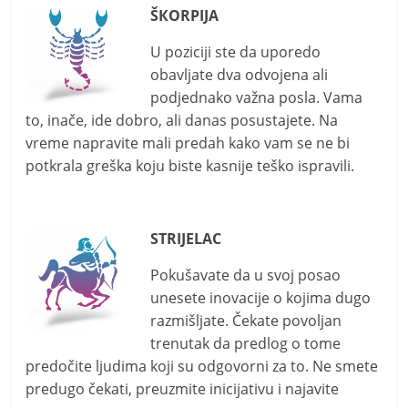
ŠКORPIJA
U poziciji ste da uporedo
obavljate dva odvojena ali
podjednako važna posla. Vama
to, inače, ide dobro, ali danas posustajete. Na
vreme napravite mali predah kako vam se ne bi
potkrala greška koju biste kasnije teško ispravili.
STRIJELAC
Pokušavate da u svoj posao
unesete inovacije o kojima dugo
razmišljate. Čekate povoljan
trenutak da predlog o tome
predočite ljudima koji su odgovorni za to. Ne smete
predugo čekati, preuzmite inicijativu i najavite