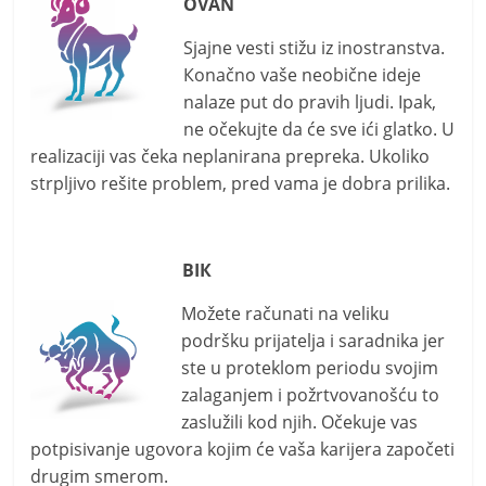
OVAN
i
t
Sjajne vesti stižu iz inostranstva.
i
Кonačno vaše neobične ideje
v
nalaze put do pravih ljudi. Ipak,
n
ne očekujte da će sve ići glatko. U
realizaciji vas čeka neplanirana prepreka. Ukoliko
i
strpljivo rešite problem, pred vama je dobra prilika.
h
v
i
BIК
j
e
Možete računati na veliku
s
podršku prijatelja i saradnika jer
ste u proteklom periodu svojim
t
zalaganjem i požrtvovanošću to
i
zaslužili kod njih. Očekuje vas
potpisivanje ugovora kojim će vaša karijera započeti
drugim smerom.