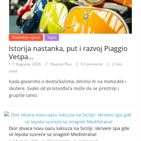
Poslednje vijesti
Style
Istorija nastanka, put i razvoj Piaggio
Vespa…
7 Augusta, 2026
Novosti Plus
0 Comments
2 min
read
Kada govorimo o dvotočkašima, delimo ih na motocikle i
skutere. Svako od proizvođača može da se prestroji i
grupiše tamo
Dior otvara novu oazu luksuza na Siciliji: skriveni spa gde
se lepota susreće sa snagom Mediterana!
0 Comments
2 min read
7 Augusta, 2026