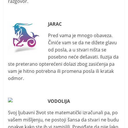
razgovor.
JARAC
Pred vama je mnogo obaveza.
Činiće vam se da ne dižete glavu
od posla, a u stvari ništa se
posebno neće dešavati. Iluzija da
ste preterano opterećeni dolazi zbog zasićenja pa
vam je hitno potrebna ili promena posla ili kratak
odmor.
VODOLIJA
Svoj ljubavni život ste matematički izračunali pa, po
vašem mišljenju, ne postoji šansa da stvari ne budu
onakve kako ste ih vi zamislili. Previđate da nije lako