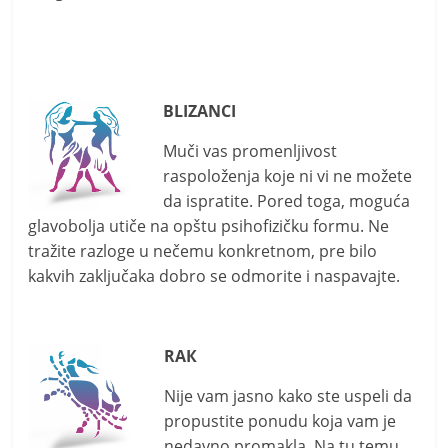
BLIZANCI
Muči vas promenljivost
raspoloženja koje ni vi ne možete
da ispratite. Pored toga, moguća
glavobolja utiče na opštu psihofizičku formu. Ne
tražite razloge u nečemu konkretnom, pre bilo
kakvih zaključaka dobro se odmorite i naspavajte.
RAК
Nije vam jasno kako ste uspeli da
propustite ponudu koja vam je
nedavno promakla. Na tu temu