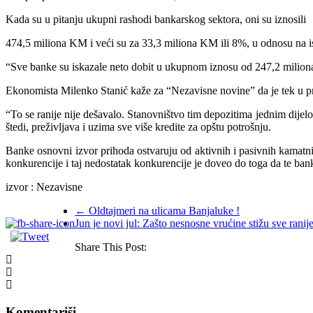
Kada su u pitanju ukupni rashodi bankarskog sektora, oni su iznosili
474,5 miliona KM i veći su za 33,3 miliona KM ili 8%, u odnosu na is
“Sve banke su iskazale neto dobit u ukupnom iznosu od 247,2 miliona
Ekonomista Milenko Stanić kaže za “Nezavisne novine” da je tek u pre
“To se ranije nije dešavalo. Stanovništvo tim depozitima jednim dijelo
štedi, preživljava i uzima sve više kredite za opštu potrošnju.
Banke osnovni izvor prihoda ostvaruju od aktivnih i pasivnih kamatnih
konkurencije i taj nedostatak konkurencije je doveo do toga da te bank
izvor : Nezavisne
←
Oldtajmeri na ulicama Banjaluke !
Jun je novi jul: Zašto nesnosne vrućine stižu sve ranij
Share This Post:
Komentariši