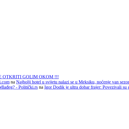
 OTKRITI GOLIM OKOM !!!
li.com
na
Najbolji hotel u svijetu nalazi se u Meksiku, noćenje van sezo
lađeg? - Politički.rs
na
Igor Dodik je ultra dobar frajer: Povezivali su