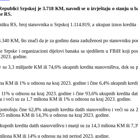
Republici Srpskoj je 3.718 KM, navodi se u izvještaju o stanju u
ne RS.
istiku RS, broj stanovnika u Srpskoj 1.114.819, a ukupan iznos kredita
3.340 KM, što znači da je za godinu dana zaduženost po stanovniku p
ike Srpske i organizacioni dijelovi banaka sa sjedištem u FBiH koji po
 2023. godine.
 su 3,3 milijarde KM ili 74,6% ukupnih kredita stanovništva, dok su pos
iona KM ili 1% u odnosu na kraj 2023. godine i čine 6,4% ukupnih kredit
i 11% u odnosu na kraj 2023. godine i čine 93,6% ukupnih kredita datih
vu i veći su za 1,7 miliona KM ili 1% u odnosu na kraj 2023. godine.
 potrošnju čine 62,8% ukupnih kredita datih stanovništvu i veći su za
 155 miliona KM ili 14,3% u odnosu na kraj 2023. godine.
ukupnih kredita datih stanovništvu i manji su za 14,3 miliona KM ili 7,3
miliona KM ili 14% u odnosu na isti period 2023. godine.