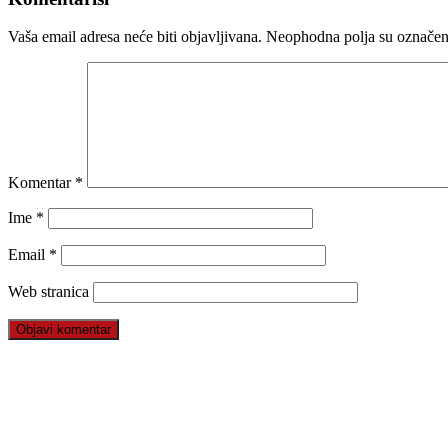
Vaša email adresa neće biti objavljivana.
Neophodna polja su označe
Komentar
*
Ime
*
Email
*
Web stranica