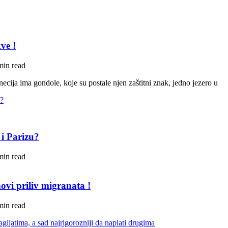
ve !
min read
ecija ima gondole, koje su postale njen zaštitni znak, jedno jezero u
 i Parizu?
min read
ovi priliv migranata !
min read