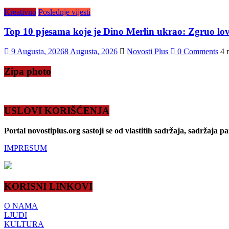
Kreativno
Poslednje vijesti
Top 10 pjesama koje je Dino Merlin ukrao: Zgruo lov
9 Augusta, 2026
8 Augusta, 2026
Novosti Plus
0 Comments
4 
Zipa photo
USLOVI KORIŠĆENJA
Portal novostiplus.org sastoji se od vlastitih sadržaja, sadržaja p
IMPRESUM
KORISNI LINKOVI
O NAMA
LJUDI
KULTURA