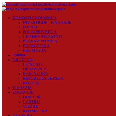
Skip
to
content
Novosti
NOVOSTI EKONOMIJA
Plus
INVESTICIJE I FINANSIJE
POSAO
Portal
POLJOPRIVREDA
pozitivnih
GRAĐEVINARSTVO
vijesti
PRAVNA PITANJA
ENERGETIKA
EKOLOGIJA
Politika +
DRUŠTVO
LIČNOSTI
DEŠAVANJA
BANJALUKA
REPUBLIKA SRPSKA
REGION
TURIZAM
ZDRAVLJE
DOKTOR
GASTRO
VJEŽBE
KOZMETIKA
KULTURA