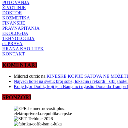
PUTOVANJA
ŽIVOTINJE
DOKTOR
KOZMETIKA
FINANSIJE
PRAVNAPITANJA
EKOLOGIJA
TEHNOLOGIJA
eUPRAVA
HRANA KAO LIJEK
KONTAKT
KOMENTARI
Milorad curcic
na
KINESKE KOPIJE SATOVA NE MOŽETE
Najveći hotel na svetu: broj soba, lokacija i rekordi - srbijahote
Ko je Igor Dodik, koji je u Banjaluci ugostio Donalda Trampa M
SPONZORI