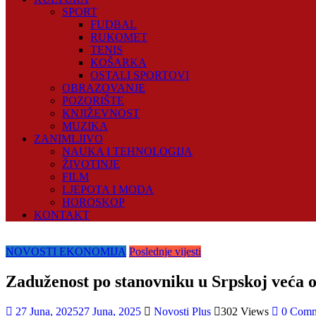
SPORT
FUDBAL
RUKOMET
TENIS
KOŠARKA
OSTALI SPORTOVI
OBRAZOVANJE
POZORIŠTE
KNJIŽEVNOST
MUZIKA
ZANIMLJIVO
NAUKA I TEHNOLOGIJA
ŽIVOTINJE
FILM
LJEPOTA I MODA
HOROSKOP
KONTAKT
NOVOSTI EKONOMIJA
Poslednje vijesti
Zaduženost po stanovniku u Srpskoj veća 
27 Juna, 2025
27 Juna, 2025
Novosti Plus
302 Views
0 Comm