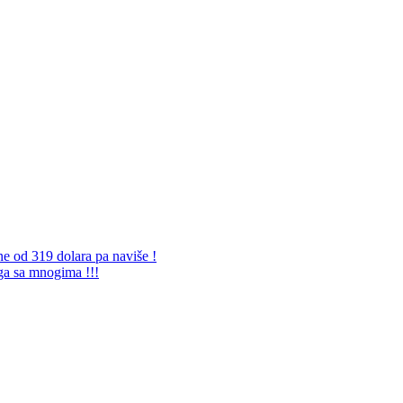
ne od 319 dolara pa naviše !
 ga sa mnogima !!!