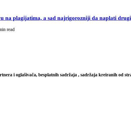
u na plagijatima, a sad najrigorozniji da naplati dru
min read
artnera i oglašivača, besplatnih sadržaja , sadržaja kreiranih od stra