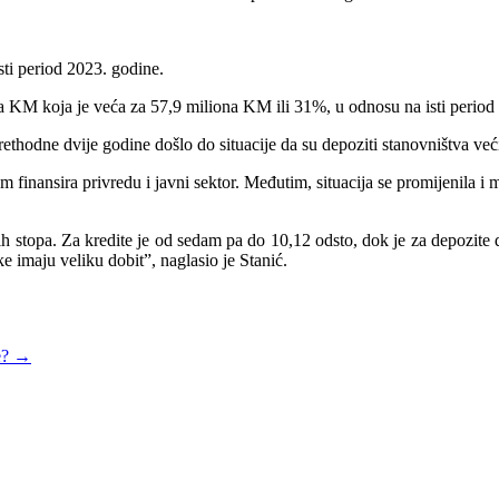
ti period 2023. godine.
 KM koja je veća za 57,9 miliona KM ili 31%, u odnosu na isti period 
thodne dvije godine došlo do situacije da su depoziti stanovništva već
m finansira privredu i javni sektor. Međutim, situacija se promijenila i
 stopa. Za kredite je od sedam pa do 10,12 odsto, dok je za depozite d
e imaju veliku dobit”, naglasio je Stanić.
e?
→