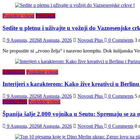
Poslednje vijesti
Putovanja
Sedite u pletnu i uživajte u vožnji do Vaznesenjske crk
9 Augusta, 2026
8 Augusta, 2026
Novosti Plus
0 Comments
3 
Ne propustite ni „zvono želja“ i naravno krempitu. Dok italijanska Ven
Arhitektura
Poslednje vijesti
Interijeri s karakterom: Kako žive kreativci u Berlinu
9 Augusta, 2026
8 Augusta, 2026
Novosti Plus
0 Comments
5 
Politika Plus
Poslednje vijesti
Španija šalje 2.000 vojnika u Seutu: Spremaju se za n
9 Augusta, 2026
8 Augusta, 2026
Novosti Plus
0 Comments
0 