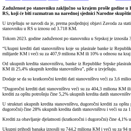
Zaduženost po stanovniku zaključno sa krajem prošle godine u 
RS, koji će biti razmatran na narednoj sjednici Narodne skupšti
U izvještaju se navodi da je, prema posljednjoj objavi Zavoda za stat
stanovniku u RS u iznosu od 3.718 KM.
Tokom 2023. godine zaduženost po stanovniku u Srpskoj je iznosila 
“Ukupni krediti dati stanovništvu koje su plasirale banke iz Republ
milijarde KM i veći su za 407,9 miliona KM ili 10% u odnosu na kraj
Od ukupnih kredita stanovništvu, banke iz Republike Srpske plasirale
KM ili 25,4% ukupnih kredita stanovništva”, piše u izvještaju.
Dodaje se da su kratkoročni krediti dati stanovništvu veći za 3,6 mil
“Dugoročni krediti dati stanovništvu veći su za 404,3 miliona KM il
krediti za opštu potrošnju čine 5,2% ukupnih kredita datih stanovništ
U strukturi ukupnih kredita stanovništvu, dugoročni krediti za opštu
dugoročni) čine 28% ukupnih kredita datih stanovništvu i veći su za
Krediti za obavljanje djelatnosti (kratkoročni i dugoročni) čine 4,1% 
Ukupni prihodi banaka iznosili su 744,2 miliona KM i veći su za 94 