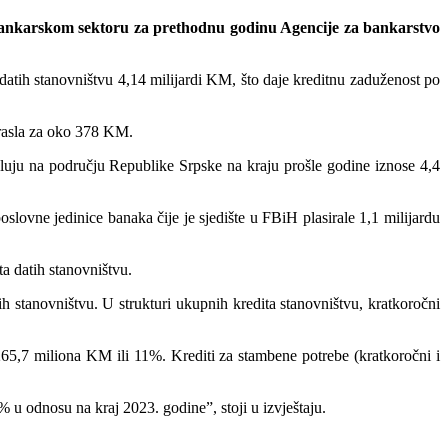
 bankarskom sektoru za prethodnu godinu Agencije za bankarstvo
 datih stanovništvu 4,14 milijardi KM, što daje kreditnu zaduženost po
orasla za oko 378 KM.
sluju na području Republike Srpske na kraju prošle godine iznose 4,4
lovne jedinice banaka čije je sjedište u FBiH plasirale 1,1 milijardu
a datih stanovništvu.
 stanovništvu. U strukturi ukupnih kredita stanovništvu, kratkoročni
 265,7 miliona KM ili 11%. Krediti za stambene potrebe (kratkoročni i
% u odnosu na kraj 2023. godine”, stoji u izvještaju.