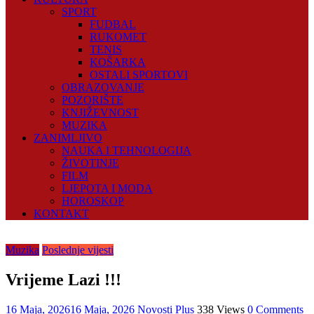
SPORT
FUDBAL
RUKOMET
TENIS
KOŠARKA
OSTALI SPORTOVI
OBRAZOVANJE
POZORIŠTE
KNJIŽEVNOST
MUZIKA
ZANIMLJIVO
NAUKA I TEHNOLOGIJA
ŽIVOTINJE
FILM
LJEPOTA I MODA
HOROSKOP
KONTAKT
Muzika
Poslednje vijesti
Vrijeme Lazi !!!
16 Maja, 2026
16 Maja, 2026
Novosti Plus
338 Views
0 Comments