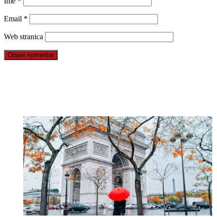
Ime
*
Email
*
Web stranica