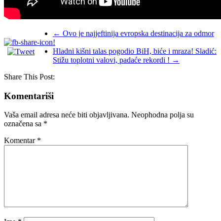
←
Ovo je najjeftinija evropska destinacija za odmor
!
Hladni kišni talas pogodio BiH, biće i mraza! Sladić:
Stižu toplotni valovi, padaće rekordi !
→
Share This Post:
Komentariši
Vaša email adresa neće biti objavljivana.
Neophodna polja su
označena sa
*
Komentar
*