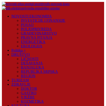
Skip
to
content
Novosti
NOVOSTI EKONOMIJA
Plus
INVESTICIJE I FINANSIJE
POSAO
Portal
POLJOPRIVREDA
pozitivnih
GRAĐEVINARSTVO
vijesti
PRAVNA PITANJA
ENERGETIKA
EKOLOGIJA
Politika +
DRUŠTVO
LIČNOSTI
DEŠAVANJA
BANJALUKA
REPUBLIKA SRPSKA
REGION
TURIZAM
ZDRAVLJE
DOKTOR
GASTRO
VJEŽBE
KOZMETIKA
KULTURA