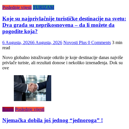
Poslednje vijesti
TURIZAM
Koje su najprivlačnije turističke destinacije na svetu:
Dva grada su neprikosnovena – da li možete da
pogodite koja?
6 Augusta, 2026
6 Augusta, 2026
Novosti Plus
0 Comments
3 min
read
Novo globalno istraživanje otkrilo je koje destinacije danas najviše
privlače turiste, ali rezultati donose i nekoliko iznenađenja. Dok su
ove
Biznis
Poslednje vijesti
Njemačka dobila još jednog “jednoroga” !