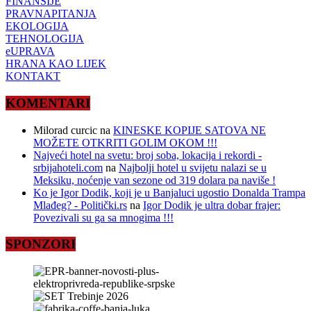
FINANSIJE
PRAVNAPITANJA
EKOLOGIJA
TEHNOLOGIJA
eUPRAVA
HRANA KAO LIJEK
KONTAKT
KOMENTARI
Milorad curcic
na
KINESKE KOPIJE SATOVA NE
MOŽETE OTKRITI GOLIM OKOM !!!
Najveći hotel na svetu: broj soba, lokacija i rekordi -
srbijahoteli.com
na
Najbolji hotel u svijetu nalazi se u
Meksiku, noćenje van sezone od 319 dolara pa naviše !
Ko je Igor Dodik, koji je u Banjaluci ugostio Donalda Trampa
Mlađeg? - Politički.rs
na
Igor Dodik je ultra dobar frajer:
Povezivali su ga sa mnogima !!!
SPONZORI