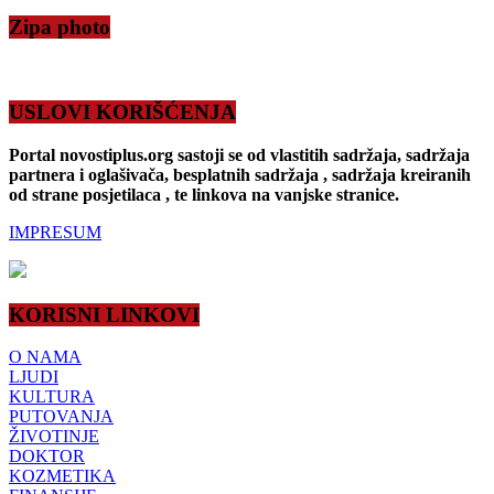
Zipa photo
USLOVI KORIŠĆENJA
Portal novostiplus.org sastoji se od vlastitih sadržaja, sadržaja
partnera i oglašivača, besplatnih sadržaja , sadržaja kreiranih
od strane posjetilaca , te linkova na vanjske stranice.
IMPRESUM
KORISNI LINKOVI
O NAMA
LJUDI
KULTURA
PUTOVANJA
ŽIVOTINJE
DOKTOR
KOZMETIKA