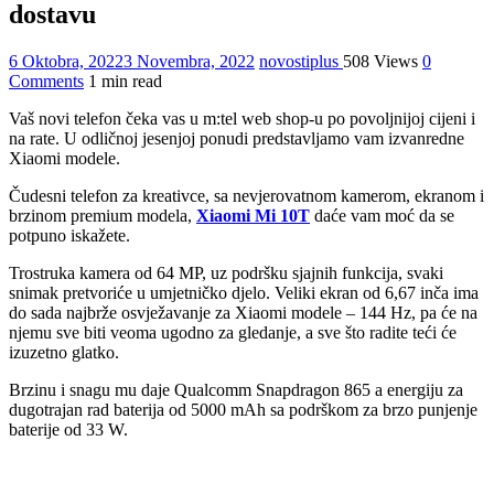
dostavu
6 Oktobra, 2022
3 Novembra, 2022
novostiplus
508 Views
0
Comments
1 min read
Vaš novi telefon čeka vas u m:tel web shop-u po povoljnijoj cijeni i
na rate. U odličnoj jesenjoj ponudi predstavljamo vam izvanredne
Xiaomi modele.
Čudesni telefon za kreativce, sa nevjerovatnom kamerom, ekranom i
brzinom premium modela,
Xiaomi Mi 10T
daće vam moć da se
potpuno iskažete.
Trostruka kamera od 64 MP, uz podršku sjajnih funkcija, svaki
snimak pretvoriće u umjetničko djelo. Veliki ekran od 6,67 inča ima
do sada najbrže osvježavanje za Xiaomi modele – 144 Hz, pa će na
njemu sve biti veoma ugodno za gledanje, a sve što radite teći će
izuzetno glatko.
Brzinu i snagu mu daje Qualcomm Snapdragon 865 a energiju za
dugotrajan rad baterija od 5000 mAh sa podrškom za brzo punjenje
baterije od 33 W.