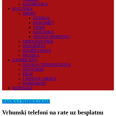
KOZMETIKA
KULTURA
SPORT
FUDBAL
RUKOMET
TENIS
KOŠARKA
OSTALI SPORTOVI
OBRAZOVANJE
POZORIŠTE
KNJIŽEVNOST
MUZIKA
ZANIMLJIVO
NAUKA I TEHNOLOGIJA
ŽIVOTINJE
FILM
LJEPOTA I MODA
HOROSKOP
KONTAKT
NAUKA I TEHNOLOGIJA
Vrhunski telefoni na rate uz besplatnu