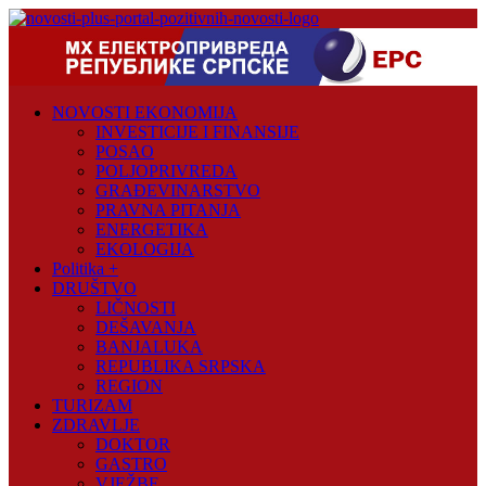
Skip
to
content
Novosti
Plus
NOVOSTI EKONOMIJA
Portal
INVESTICIJE I FINANSIJE
pozitivnih
POSAO
vijesti
POLJOPRIVREDA
GRAĐEVINARSTVO
PRAVNA PITANJA
ENERGETIKA
EKOLOGIJA
Politika +
DRUŠTVO
LIČNOSTI
DEŠAVANJA
BANJALUKA
REPUBLIKA SRPSKA
REGION
TURIZAM
ZDRAVLJE
DOKTOR
GASTRO
VJEŽBE