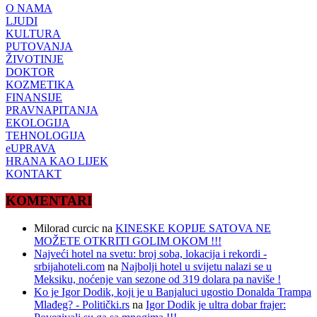
O NAMA
LJUDI
KULTURA
PUTOVANJA
ŽIVOTINJE
DOKTOR
KOZMETIKA
FINANSIJE
PRAVNAPITANJA
EKOLOGIJA
TEHNOLOGIJA
eUPRAVA
HRANA KAO LIJEK
KONTAKT
KOMENTARI
Milorad curcic
na
KINESKE KOPIJE SATOVA NE
MOŽETE OTKRITI GOLIM OKOM !!!
Najveći hotel na svetu: broj soba, lokacija i rekordi -
srbijahoteli.com
na
Najbolji hotel u svijetu nalazi se u
Meksiku, noćenje van sezone od 319 dolara pa naviše !
Ko je Igor Dodik, koji je u Banjaluci ugostio Donalda Trampa
Mlađeg? - Politički.rs
na
Igor Dodik je ultra dobar frajer: