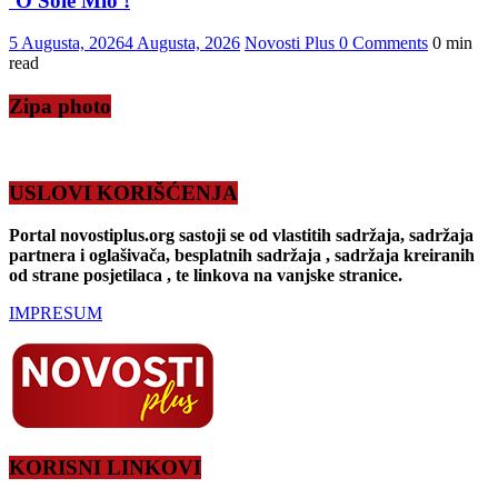
‘O Sole Mio !
5 Augusta, 2026
4 Augusta, 2026
Novosti Plus
0 Comments
0 min
read
Zipa photo
USLOVI KORIŠĆENJA
Portal novostiplus.org sastoji se od vlastitih sadržaja, sadržaja
partnera i oglašivača, besplatnih sadržaja , sadržaja kreiranih
od strane posjetilaca , te linkova na vanjske stranice.
IMPRESUM
KORISNI LINKOVI