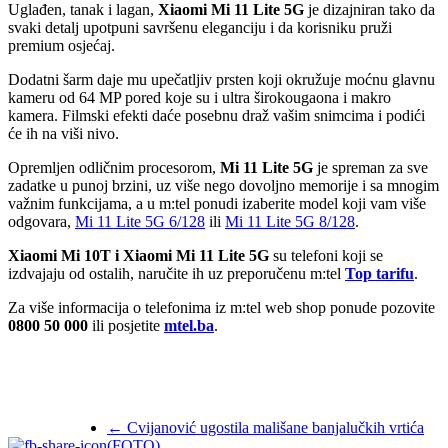
Uglađen, tanak i lagan,
Xiaomi Mi 11 Lite 5G
je dizajniran tako da
svaki detalj upotpuni savršenu eleganciju i da korisniku pruži
premium osjećaj.
Dodatni šarm daje mu upečatljiv prsten koji okružuje moćnu glavnu
kameru od 64 MP pored koje su i ultra širokougaona i makro
kamera. Filmski efekti daće posebnu draž vašim snimcima i podići
će ih na viši nivo.
Opremljen odličnim procesorom,
Mi 11 Lite 5G
je spreman za sve
zadatke u punoj brzini, uz više nego dovoljno memorije i sa mnogim
važnim funkcijama, a u m:tel ponudi izaberite model koji vam više
odgovara,
Mi 11 Lite 5G 6/128
ili
Mi 11 Lite 5G 8/128
.
Xiaomi Mi 10T
i Xiaomi Mi 11 Lite 5G
su telefoni koji se
izdvajaju od ostalih, naručite ih uz preporučenu m:tel
Top tarifu
.
Za više informacija o telefonima iz m:tel web shop ponude pozovite
0800 50 000
ili posjetite
mtel.ba
.
←
Cvijanović ugostila mališane banjalučkih vrtića
(FOTO)