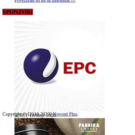
Povezivali su ga sa mnogima !!!
SPONZORI
Copyright © [2018-2023]
Novosti Plus
.