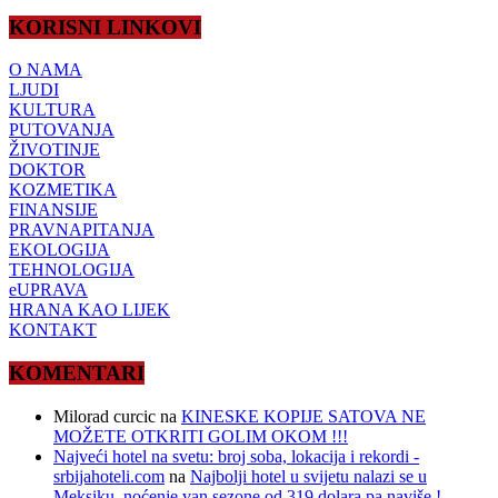
KORISNI LINKOVI
O NAMA
LJUDI
KULTURA
PUTOVANJA
ŽIVOTINJE
DOKTOR
KOZMETIKA
FINANSIJE
PRAVNAPITANJA
EKOLOGIJA
TEHNOLOGIJA
eUPRAVA
HRANA KAO LIJEK
KONTAKT
KOMENTARI
Milorad curcic
na
KINESKE KOPIJE SATOVA NE
MOŽETE OTKRITI GOLIM OKOM !!!
Najveći hotel na svetu: broj soba, lokacija i rekordi -
srbijahoteli.com
na
Najbolji hotel u svijetu nalazi se u
Meksiku, noćenje van sezone od 319 dolara pa naviše !