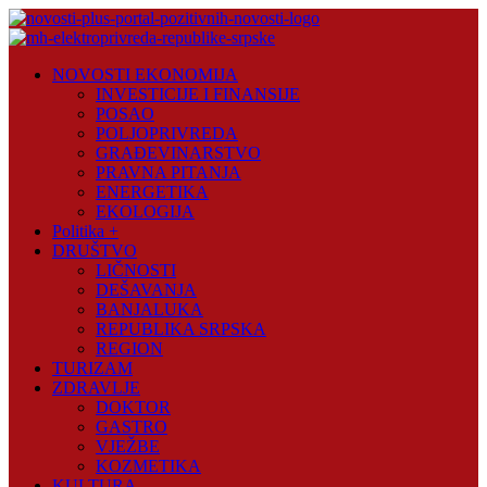
Skip
to
content
Novosti
NOVOSTI EKONOMIJA
Plus
INVESTICIJE I FINANSIJE
POSAO
Portal
POLJOPRIVREDA
pozitivnih
GRAĐEVINARSTVO
vijesti
PRAVNA PITANJA
ENERGETIKA
EKOLOGIJA
Politika +
DRUŠTVO
LIČNOSTI
DEŠAVANJA
BANJALUKA
REPUBLIKA SRPSKA
REGION
TURIZAM
ZDRAVLJE
DOKTOR
GASTRO
VJEŽBE
KOZMETIKA
KULTURA