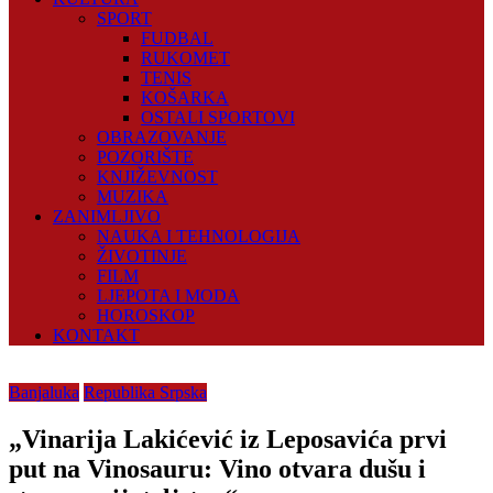
SPORT
FUDBAL
RUKOMET
TENIS
KOŠARKA
OSTALI SPORTOVI
OBRAZOVANJE
POZORIŠTE
KNJIŽEVNOST
MUZIKA
ZANIMLJIVO
NAUKA I TEHNOLOGIJA
ŽIVOTINJE
FILM
LJEPOTA I MODA
HOROSKOP
KONTAKT
Banjaluka
Republika Srpska
„Vinarija Lakićević iz Leposavića prvi
put na Vinosauru: Vino otvara dušu i