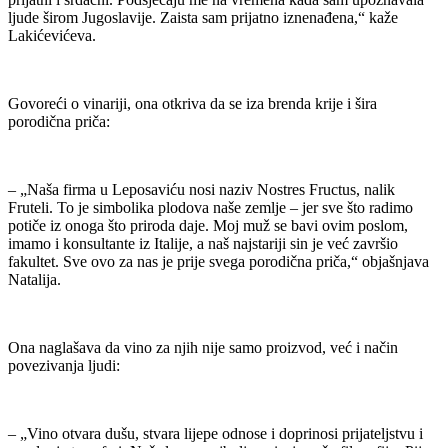
ljude širom Jugoslavije. Zaista sam prijatno iznenađena,“ kaže
Lakićevićeva.
Govoreći o vinariji, ona otkriva da se iza brenda krije i šira
porodična priča:
– „Naša firma u Leposaviću nosi naziv Nostres Fructus, nalik
Fruteli. To je simbolika plodova naše zemlje – jer sve što radimo
potiče iz onoga što priroda daje. Moj muž se bavi ovim poslom,
imamo i konsultante iz Italije, a naš najstariji sin je već završio
fakultet. Sve ovo za nas je prije svega porodična priča,“ objašnjava
Natalija.
Ona naglašava da vino za njih nije samo proizvod, već i način
povezivanja ljudi:
– „Vino otvara dušu, stvara lijepe odnose i doprinosi prijateljstvu i