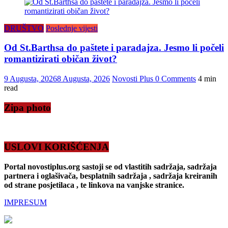
DRUŠTVO
Poslednje vijesti
Od St.Barthsa do paštete i paradajza. Jesmo li počeli
romantizirati običan život?
9 Augusta, 2026
8 Augusta, 2026
Novosti Plus
0 Comments
4 min
read
Zipa photo
USLOVI KORIŠĆENJA
Portal novostiplus.org sastoji se od vlastitih sadržaja, sadržaja
partnera i oglašivača, besplatnih sadržaja , sadržaja kreiranih
od strane posjetilaca , te linkova na vanjske stranice.
IMPRESUM