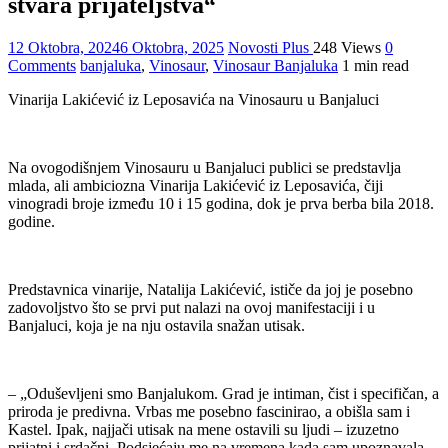
stvara prijateljstva“
12 Oktobra, 2024
6 Oktobra, 2025
Novosti Plus
248 Views
0
Comments
banjaluka
,
Vinosaur
,
Vinosaur Banjaluka
1 min read
Vinarija Lakićević iz Leposavića na Vinosauru u Banjaluci
Na ovogodišnjem Vinosauru u Banjaluci publici se predstavlja
mlada, ali ambiciozna Vinarija Lakićević iz Leposavića, čiji
vinogradi broje između 10 i 15 godina, dok je prva berba bila 2018.
godine.
Predstavnica vinarije, Natalija Lakićević, ističe da joj je posebno
zadovoljstvo što se prvi put nalazi na ovoj manifestaciji i u
Banjaluci, koja je na nju ostavila snažan utisak.
– „Oduševljeni smo Banjalukom. Grad je intiman, čist i specifičan, a
priroda je predivna. Vrbas me posebno fascinirao, a obišla sam i
Kastel. Ipak, najjači utisak na mene ostavili su ljudi – izuzetno
prijatni i srdačni. Podsjećaju me na vremena kada sam upoznavala