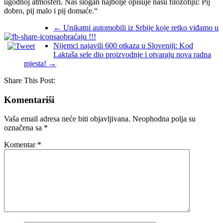
ugodnoj atmosferi. Naš slogan najbolje opisuje našu filozofiju: Pij
dobro, pij malo i pij domaće.“
←
Unikatni automobili iz Srbije koje retko viđamo u
saobraćaju !!!
Nijemci najavili 600 otkaza u Sloveniji: Kod
Laktaša sele dio proizvodnje i otvaraju nova radna
mjesta!
→
Share This Post:
Komentariši
Vaša email adresa neće biti objavljivana.
Neophodna polja su
označena sa
*
Komentar
*