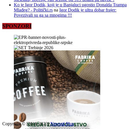
Ko je Igor Dodik, koji je u Banjaluci ugostio Donalda Trampa
Mlađeg? - Politički.rs
na
Igor Dodik je ultra dobar frajer:
Povezivali su ga sa mnogima !!!
SPONZORI
Copyright © [2018-2023]
Novosti Plus
.