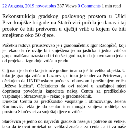
22 Augusta, 2019
novostiplus
337 Views
0 Comments
1 min read
Rekonstrukicja gradskog poslovnog prostora u Ulici
Prve krajiške brigade na Statrčevici počela je danas i taj
prostor će biti pretvoren u dječiji vrtić u kojem će biti
smejšteno oko 50 djece.
Početku radova prisustvovao je i gradonačelnik Igor Radojičić, koji
je rekao da će ovdje biti smještena jedna jaslićka i jedna vrtićka
grupa mališana uzrasta od tri do šest godina, te da je ovo samo jedan
od projekata izgradnje vrtića u gradu.
Cilj nam je da do kraja iduće godine imamo još tri velika objekta. U
toku je gradnja vrtića u Lazarevu, u toku je tender za Petrićevac, a
očekujem da UNDP uskoro počne sa obnovom i proširenjem vrtića
„Ježeva kućica“. Očekujemo da ovi radovi u značajnoj mjeri
doprinesu povećanju kapaciteta našeg Centra za predškolsko
vaspitanje i obrazovanje – rekao je gradonačelnik.
Direktor Centra za predškolsko vaspitanje i obrazovanje, Jelena
Kurtinović, rekla je da centar ima mnogo zahtjeva roditelja sa
prostora Starčevici za smještaj djece u vrtiće.
Starčevica je jedno od najvećih gradskih naselja i potrebe su velike,
tako da je ovaj projekat od velikog značaja za centar, ali i za naše