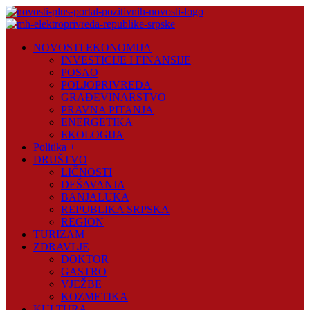
Skip
to
content
Novosti
NOVOSTI EKONOMIJA
Plus
INVESTICIJE I FINANSIJE
POSAO
Portal
POLJOPRIVREDA
pozitivnih
GRAĐEVINARSTVO
vijesti
PRAVNA PITANJA
ENERGETIKA
EKOLOGIJA
Politika +
DRUŠTVO
LIČNOSTI
DEŠAVANJA
BANJALUKA
REPUBLIKA SRPSKA
REGION
TURIZAM
ZDRAVLJE
DOKTOR
GASTRO
VJEŽBE
KOZMETIKA
KULTURA