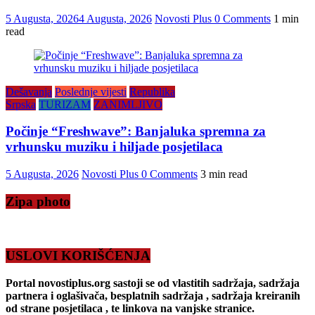
5 Augusta, 2026
4 Augusta, 2026
Novosti Plus
0 Comments
1 min
read
Dešavanja
Poslednje vijesti
Republika
Srpska
TURIZAM
ZANIMLJIVO
Počinje “Freshwave”: Banjaluka spremna za
vrhunsku muziku i hiljade posjetilaca
5 Augusta, 2026
Novosti Plus
0 Comments
3 min read
Zipa photo
USLOVI KORIŠĆENJA
Portal novostiplus.org sastoji se od vlastitih sadržaja, sadržaja
partnera i oglašivača, besplatnih sadržaja , sadržaja kreiranih
od strane posjetilaca , te linkova na vanjske stranice.