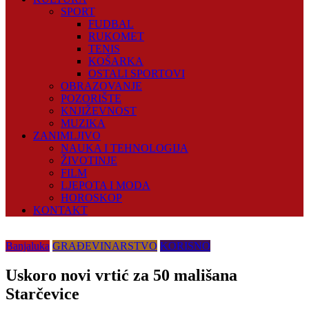
SPORT
FUDBAL
RUKOMET
TENIS
KOŠARKA
OSTALI SPORTOVI
OBRAZOVANJE
POZORIŠTE
KNJIŽEVNOST
MUZIKA
ZANIMLJIVO
NAUKA I TEHNOLOGIJA
ŽIVOTINJE
FILM
LJEPOTA I MODA
HOROSKOP
KONTAKT
Banjaluka
GRAĐEVINARSTVO
KORISNO
Uskoro novi vrtić za 50 mališana
Starčevice