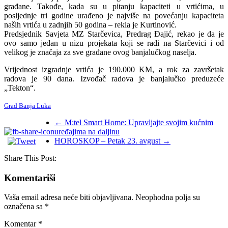
građane. Takođe, kada su u pitanju kapaciteti u vrtićima, u
posljednje tri godine urađeno je najviše na povećanju kapaciteta
naših vrtića u zadnjih 50 godina – rekla je Kurtinović.
Predsjednik Savjeta MZ Starčevica, Predrag Đajić, rekao je da je
ovo samo jedan u nizu projekata koji se radi na Starčevici i od
velikog je značaja za sve građane ovog banjalučkog naselja.
Vrijednost izgradnje vrtića je 190.000 KM, a rok za završetak
radova je 90 dana. Izvođač radova je banjalučko preduzeće
„Tekton“.
Grad Banja Luka
←
M:tel Smart Home: Upravljajte svojim kućnim
uređajima na daljinu
HOROSKOP – Petak 23. avgust
→
Share This Post:
Komentariši
Vaša email adresa neće biti objavljivana.
Neophodna polja su
označena sa
*
Komentar
*