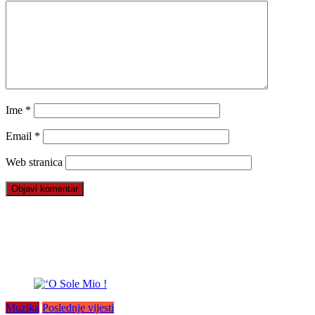
Ime
*
Email
*
Web stranica
Muzika
Poslednje vijesti