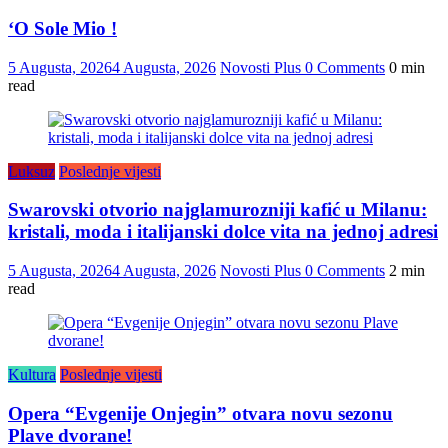
‘O Sole Mio !
5 Augusta, 2026
4 Augusta, 2026
Novosti Plus
0 Comments
0 min
read
Luksuz
Poslednje vijesti
Swarovski otvorio najglamurozniji kafić u Milanu:
kristali, moda i italijanski dolce vita na jednoj adresi
5 Augusta, 2026
4 Augusta, 2026
Novosti Plus
0 Comments
2 min
read
Kultura
Poslednje vijesti
Opera “Evgenije Onjegin” otvara novu sezonu
Plave dvorane!