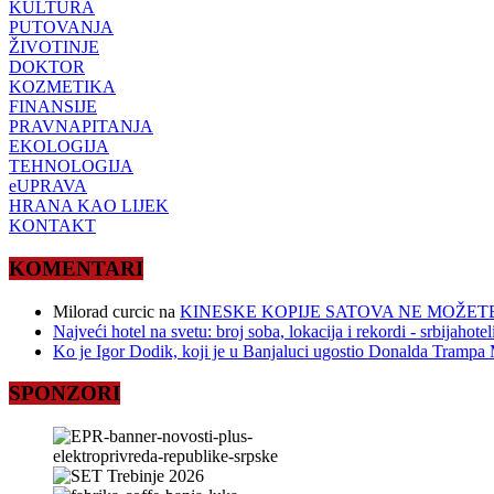
KULTURA
PUTOVANJA
ŽIVOTINJE
DOKTOR
KOZMETIKA
FINANSIJE
PRAVNAPITANJA
EKOLOGIJA
TEHNOLOGIJA
eUPRAVA
HRANA KAO LIJEK
KONTAKT
KOMENTARI
Milorad curcic
na
KINESKE KOPIJE SATOVA NE MOŽETE
Najveći hotel na svetu: broj soba, lokacija i rekordi - srbijahote
Ko je Igor Dodik, koji je u Banjaluci ugostio Donalda Trampa M
SPONZORI