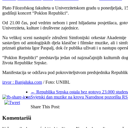
Plato Filozofskog fakulteta u Univerzitetskom gradu u ponedjeljak, 15
godišnji koncert “Poklon Republici“.
Od 21.00 čas, pod vedrim nebom i pred hiljadama posjetilaca, gotov
Univerziteta, kulture i društvene zajednice.
Na velikoj sceni nastupiće združeni Simfonijski orkestar Akademije 
sastavljen od antologijskih djela klasične i filmske muzike, ali i s
priznati gitarista Igor Paspalj, dok će publika uživati i u nastupu ope
“Poklon Republici“ predstavlja jedan od najznačajnijih kulturnih dog
života Republike Srpske.
Manifestacija se održava pod pokroviteljstvom predsjednika Republike 
izvor : Banjaluka.com
/ Foto: UNIBL
←
Republika Srpska ostala bez gotovo 23.000 studenat
Svjetski dan muzike na krovu Narodnog pozorišta R
Share This Post:
Komentariši