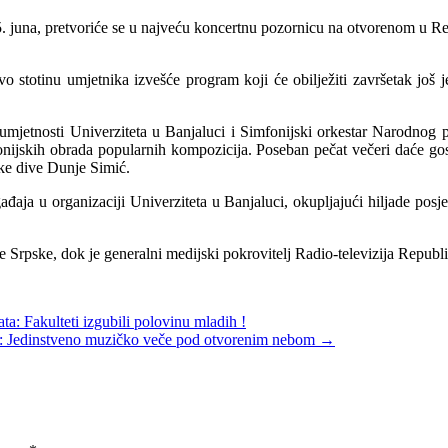
. juna, pretvoriće se u najveću koncertnu pozornicu na otvorenom u Repu
o stotinu umjetnika izvešće program koji će obilježiti završetak još
umjetnosti Univerziteta u Banjaluci i Simfonijski orkestar Narodnog po
imfonijskih obrada popularnih kompozicija. Poseban pečat večeri daće g
rske dive Dunje Simić.
ađaja u organizaciji Univerziteta u Banjaluci, okupljajući hiljade posj
Srpske, dok je generalni medijski pokrovitelj Radio-televizija Republik
a: Fakulteti izgubili polovinu mladih !
S: Jedinstveno muzičko veče pod otvorenim nebom
→