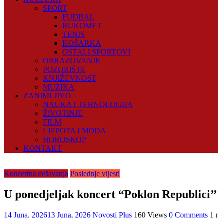
SPORT
FUDBAL
RUKOMET
TENIS
KOŠARKA
OSTALI SPORTOVI
OBRAZOVANJE
POZORIŠTE
KNJIŽEVNOST
MUZIKA
ZANIMLJIVO
NAUKA I TEHNOLOGIJA
ŽIVOTINJE
FILM
LJEPOTA I MODA
HOROSKOP
KONTAKT
Koncertna dešavanja
Poslednje vijesti
U ponedjeljak koncert “Poklon Republici’’
14 Juna, 2026
13 Juna, 2026
Novosti Plus
160 Views
0 Comments
1 