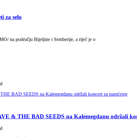
i za selo
O/ na području Bijeljine i Semberije, a riječ je o
ad
 CAVE & THE BAD SEEDS na Kalemegdanu održali kon
ad