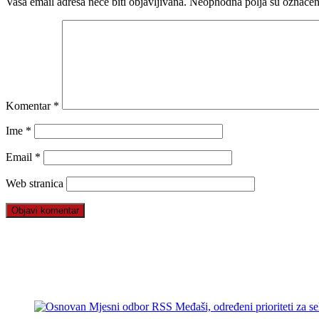
Vaša email adresa neće biti objavljivana.
Neophodna polja su označe
Komentar
*
Ime
*
Email
*
Web stranica