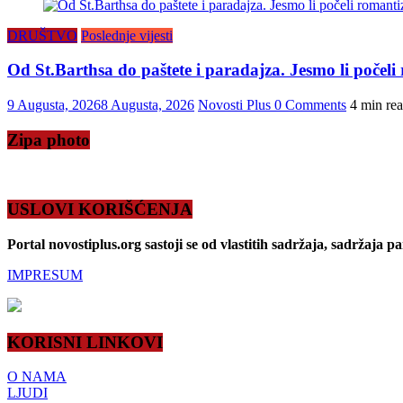
DRUŠTVO
Poslednje vijesti
Od St.Barthsa do paštete i paradajza. Jesmo li počeli 
9 Augusta, 2026
8 Augusta, 2026
Novosti Plus
0 Comments
4 min re
Zipa photo
USLOVI KORIŠĆENJA
Portal novostiplus.org sastoji se od vlastitih sadržaja, sadržaja p
IMPRESUM
KORISNI LINKOVI
O NAMA
LJUDI