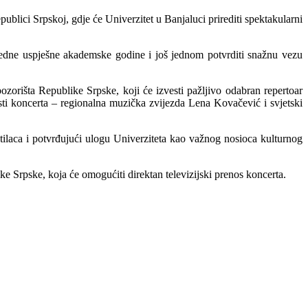
blici Srpskoj, gdje će Univerzitet u Banjaluci prirediti spektakularni
 jedne uspješne akademske godine i još jednom potvrditi snažnu vezu
zorišta Republike Srpske, koji će izvesti pažljivo odabran repertoar
osti koncerta – regionalna muzička zvijezda Lena Kovačević i svjetski
etilaca i potvrđujući ulogu Univerziteta kao važnog nosioca kulturnog
e Srpske, koja će omogućiti direktan televizijski prenos koncerta.