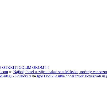
 OTKRITI GOLIM OKOM !!!
li.com
na
Najbolji hotel u svijetu nalazi se u Meksiku, noćenje van sezo
lađeg? - Politički.rs
na
Igor Dodik je ultra dobar frajer: Povezivali su