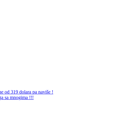
ne od 319 dolara pa naviše !
 ga sa mnogima !!!