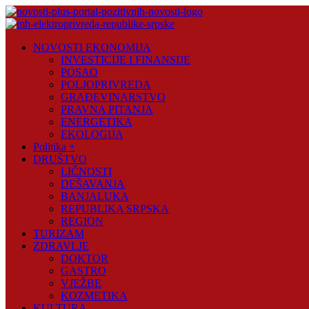
Skip
to
content
Novosti
NOVOSTI EKONOMIJA
Plus
INVESTICIJE I FINANSIJE
POSAO
Portal
POLJOPRIVREDA
pozitivnih
GRAĐEVINARSTVO
vijesti
PRAVNA PITANJA
ENERGETIKA
EKOLOGIJA
Politika +
DRUŠTVO
LIČNOSTI
DEŠAVANJA
BANJALUKA
REPUBLIKA SRPSKA
REGION
TURIZAM
ZDRAVLJE
DOKTOR
GASTRO
VJEŽBE
KOZMETIKA
KULTURA