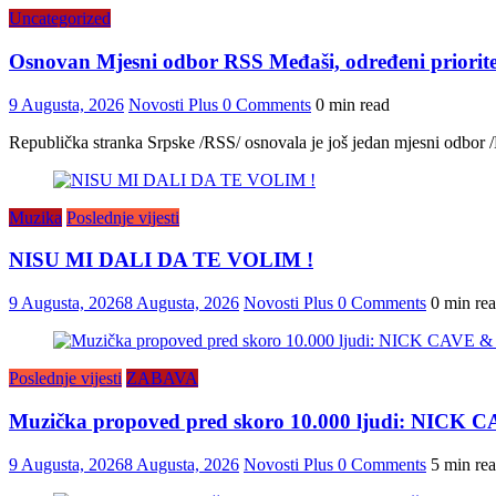
Uncategorized
Osnovan Mjesni odbor RSS Međaši, određeni prioritet
9 Augusta, 2026
Novosti Plus
0 Comments
0 min read
Republička stranka Srpske /RSS/ osnovala je još jedan mjesni odbor /M
Muzika
Poslednje vijesti
NISU MI DALI DA TE VOLIM !
9 Augusta, 2026
8 Augusta, 2026
Novosti Plus
0 Comments
0 min re
Poslednje vijesti
ZABAVA
Muzička propoved pred skoro 10.000 ljudi: NICK
9 Augusta, 2026
8 Augusta, 2026
Novosti Plus
0 Comments
5 min re