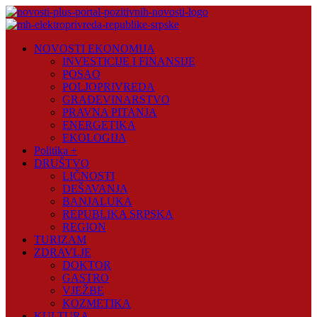
Skip
to
content
Novosti
NOVOSTI EKONOMIJA
Plus
INVESTICIJE I FINANSIJE
POSAO
Portal
POLJOPRIVREDA
pozitivnih
GRAĐEVINARSTVO
vijesti
PRAVNA PITANJA
ENERGETIKA
EKOLOGIJA
Politika +
DRUŠTVO
LIČNOSTI
DEŠAVANJA
BANJALUKA
REPUBLIKA SRPSKA
REGION
TURIZAM
ZDRAVLJE
DOKTOR
GASTRO
VJEŽBE
KOZMETIKA
KULTURA