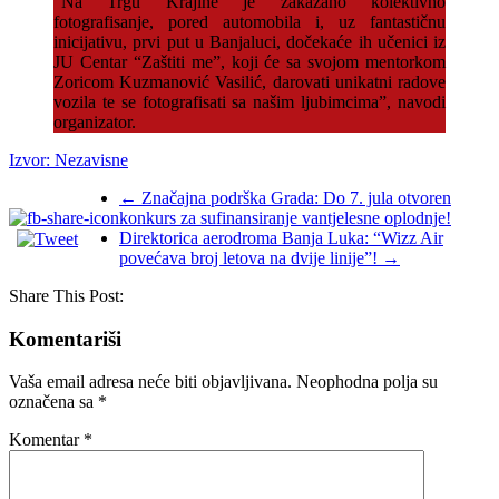
“Na Trgu Krajine je zakazano kolektivno
fotografisanje, pored automobila i, uz fantastičnu
inicijativu, prvi put u Banjaluci, dočekaće ih učenici iz
JU Centar “Zaštiti me”, koji će sa svojom mentorkom
Zoricom Kuzmanović Vasilić, darovati unikatni radove
vozila te se fotografisati sa našim ljubimcima”, navodi
organizator.
Izvor: Nezavisne
←
Značajna podrška Grada: Do 7. jula otvoren
konkurs za sufinansiranje vantjelesne oplodnje!
Direktorica aerodroma Banja Luka: “Wizz Air
povećava broj letova na dvije linije”!
→
Share This Post:
Komentariši
Vaša email adresa neće biti objavljivana.
Neophodna polja su
označena sa
*
Komentar
*