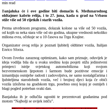
min read
B
anjaluka će i ove godine biti domaćin 6. Međunarodnog
oldtajmer kabrio relija, i to 27. juna, kada u grad na Vrbasu
stiže više od 50 rijetkih i starih vozila.
Prema utvrđenom programu, dolazak kolone sa više od 50 vozila,
od kojih su neka stara više od sto godina, ukupne vrednosti nekoliko
miliona evra, očekuje se u 10 časova na Trgu Krajine.
Organizator ovog relija je poznati ljubitelj oldtimer vozila, Italijan
Enrico Sforza.
Ovom čoveku zaraznog optimizam, kako sam priznaje, oduvijek je
ideja vodilja bila da u svaku sredinu koju posjeti stižu jedinstveni
primjerci istrije svjetskog automobilizma koji svojom
bezvremenskom ljepotom i šarmom bude pozitivne emocije i
izmamljuju osmijehe radosti i zadovoljstva, ne samo nostalgičarima i
ljubiteljima starodobnih vozila, već i brojnoj djeci koja će obići
vozila izložena na gradskom trgu, posebno onoj kojoj je osmijeh i
blagi pogled potreban svaki dan.
Banjaluka ih je odlučila ugostiti te prezentovati građanima pod
motom “Najbolji se uvijek ističu”.