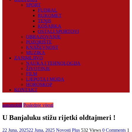
SPORT
FUDBAL
RUKOMET
TENIS
KOŠARKA
OSTALI SPORTOVI
OBRAZOVANJE
POZORIŠTE
KNJIŽEVNOST
MUZIKA
ZANIMLJIVO
NAUKA I TEHNOLOGIJA
ŽIVOTINJE
FILM
LJEPOTA I MODA
HOROSKOP
KONTAKT
automobili
Poslednje vijesti
U Banjaluku stižu rijetki oldtajmeri !
22 Juna, 2025
22 Juna, 2025
Novosti Plus
532 Views
0 Comments
1