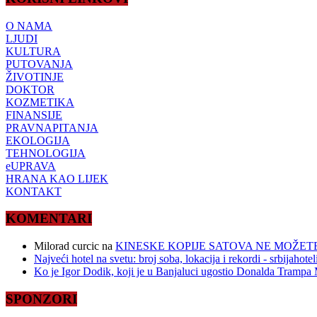
O NAMA
LJUDI
KULTURA
PUTOVANJA
ŽIVOTINJE
DOKTOR
KOZMETIKA
FINANSIJE
PRAVNAPITANJA
EKOLOGIJA
TEHNOLOGIJA
eUPRAVA
HRANA KAO LIJEK
KONTAKT
KOMENTARI
Milorad curcic
na
KINESKE KOPIJE SATOVA NE MOŽETE
Najveći hotel na svetu: broj soba, lokacija i rekordi - srbijahote
Ko je Igor Dodik, koji je u Banjaluci ugostio Donalda Trampa M
SPONZORI