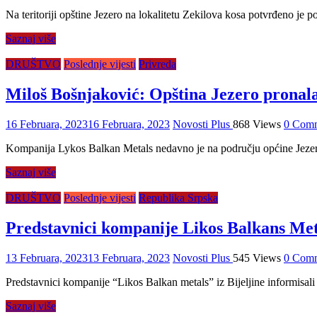
Na teritoriji opštine Jezero na lokalitetu Zekilova kosa potvrđeno je p
Saznaj više
DRUŠTVO
Poslednje vijesti
Privreda
Miloš Bošnjaković: Opština Jezero pronala
16 Februara, 2023
16 Februara, 2023
Novosti Plus
868 Views
0 Com
Kompanija Lykos Balkan Metals nedavno je na području općine Jezero k
Saznaj više
DRUŠTVO
Poslednje vijesti
Republika Srpska
Predstavnici kompanije Likos Balkans Meta
13 Februara, 2023
13 Februara, 2023
Novosti Plus
545 Views
0 Com
Predstavnici kompanije “Likos Balkan metals” iz Bijeljine informisali
Saznaj više