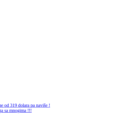
ne od 319 dolara pa naviše !
 ga sa mnogima !!!