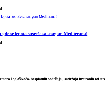
ad
pa gde se lepota susreće sa snagom Mediterana!
ad
artnera i oglašivača, besplatnih sadržaja , sadržaja kreiranih od stra