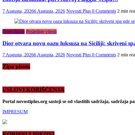
7 Augusta, 2026
6 Augusta, 2026
Novosti Plus
0 Comments
2 min re
Dom dizajn
Poslednje vijesti
Dior otvara novu oazu luksuza na Siciliji: skriveni s
7 Augusta, 2026
6 Augusta, 2026
Novosti Plus
0 Comments
2 min re
Zipa photo
USLOVI KORIŠĆENJA
Portal novostiplus.org sastoji se od vlastitih sadržaja, sadržaja p
IMPRESUM
KORISNI LINKOVI