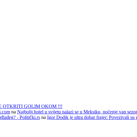
 OTKRITI GOLIM OKOM !!!
li.com
na
Najbolji hotel u svijetu nalazi se u Meksiku, noćenje van sezo
lađeg? - Politički.rs
na
Igor Dodik je ultra dobar frajer: Povezivali su