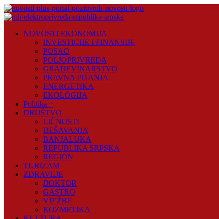
Skip
to
content
Novosti
NOVOSTI EKONOMIJA
Plus
INVESTICIJE I FINANSIJE
POSAO
Portal
POLJOPRIVREDA
pozitivnih
GRAĐEVINARSTVO
vijesti
PRAVNA PITANJA
ENERGETIKA
EKOLOGIJA
Politika +
DRUŠTVO
LIČNOSTI
DEŠAVANJA
BANJALUKA
REPUBLIKA SRPSKA
REGION
TURIZAM
ZDRAVLJE
DOKTOR
GASTRO
VJEŽBE
KOZMETIKA
KULTURA