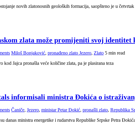
ostojanje novih zlatonosnih geoloških formacija, saopšteno je u četvrtak 
skom zlata može promijeniti svoj identitet 
ments
Miloš Bonjaković
,
pronađeno zlato Jezero
,
Zlato
5 min read
od Jajca pronašla veće količine zlata, pa je plasirana teza
ls informisali ministra Đokića o istraživan
ments
Čaniče
,
Jezero
,
ministar Petar Đokić
,
pronašli zlato
,
Republika Sr
 su danas ministra energetike i rudarstva Republike Srpske Petra Đokića