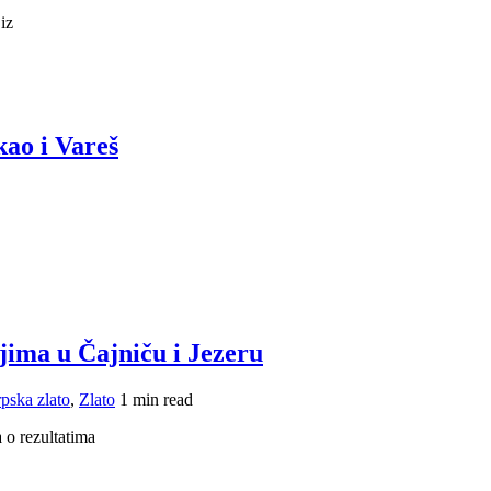
iz
kao i Vareš
jima u Čajniču i Jezeru
pska zlato
,
Zlato
1 min read
 o rezultatima