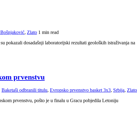
 Bošnjaković
,
Zlato
1 min read
o su pokazali dosadašnji laboratorijski rezultati geoloških istraživanja na
skom prvenstvu
,
Baketaši odbranili titulu
,
Evropsko prvenstvo basket 3x3
,
Srbija
,
Zlato
pskom prvenstvu, pošto je u finalu u Gracu pobjedila Letoniju