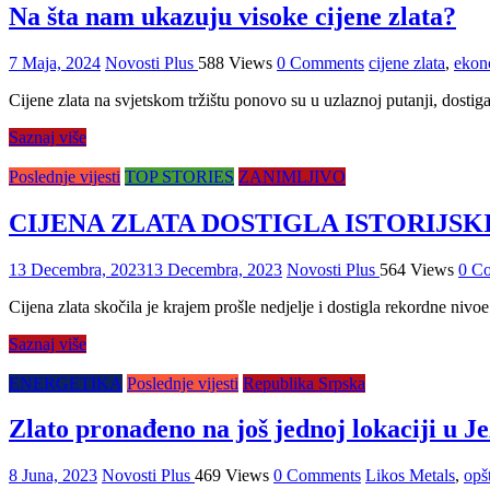
Na šta nam ukazuju visoke cijene zlata?
7 Maja, 2024
Novosti Plus
588 Views
0 Comments
cijene zlata
,
ekon
Cijene zlata na svjetskom tržištu ponovo su u uzlaznoj putanji, dostiga
Saznaj više
Poslednje vijesti
TOP STORIES
ZANIMLJIVO
CIJENA ZLATA DOSTIGLA ISTORIJS
13 Decembra, 2023
13 Decembra, 2023
Novosti Plus
564 Views
0 C
Cijena zlata skočila je krajem prošle nedjelje i dostigla rekordne nivo
Saznaj više
ENERGETIKA
Poslednje vijesti
Republika Srpska
Zlato pronađeno na još jednoj lokaciji u J
8 Juna, 2023
Novosti Plus
469 Views
0 Comments
Likos Metals
,
opš