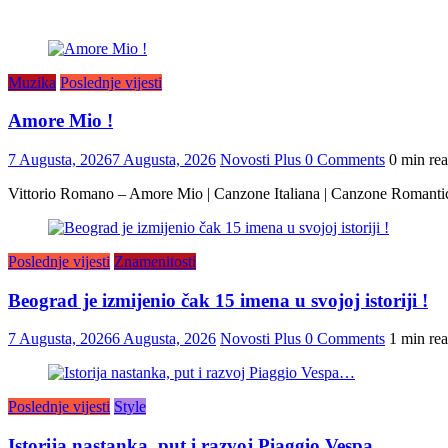
Muzika
Poslednje vijesti
Amore Mio !
7 Augusta, 2026
7 Augusta, 2026
Novosti Plus
0 Comments
0 min re
Vittorio Romano – Amore Mio | Canzone Italiana | Canzone Romanti
Poslednje vijesti
Znamenitosti
Beograd je izmijenio čak 15 imena u svojoj istoriji !
7 Augusta, 2026
6 Augusta, 2026
Novosti Plus
0 Comments
1 min re
Poslednje vijesti
Style
Istorija nastanka, put i razvoj Piaggio Vespa…