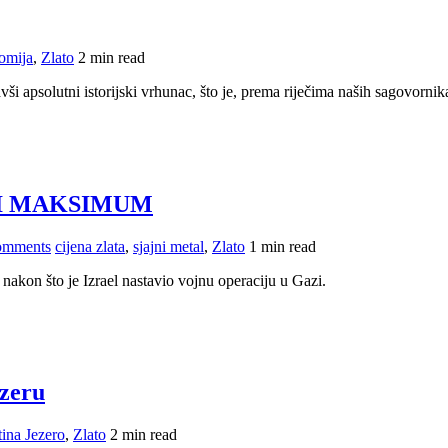
omija
,
Zlato
2 min read
vši apsolutni istorijski vrhunac, što je, prema riječima naših sagovornik
KI MAKSIMUM
omments
cijena zlata
,
sjajni metal
,
Zlato
1 min read
e nakon što je Izrael nastavio vojnu operaciju u Gazi.
ezeru
tina Jezero
,
Zlato
2 min read