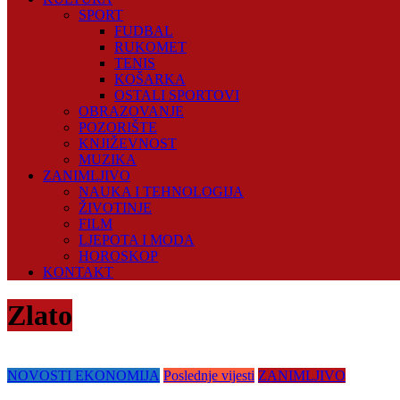
SPORT
FUDBAL
RUKOMET
TENIS
KOŠARKA
OSTALI SPORTOVI
OBRAZOVANJE
POZORIŠTE
KNJIŽEVNOST
MUZIKA
ZANIMLJIVO
NAUKA I TEHNOLOGIJA
ŽIVOTINJE
FILM
LJEPOTA I MODA
HOROSKOP
KONTAKT
Zlato
NOVOSTI EKONOMIJA
Poslednje vijesti
ZANIMLJIVO