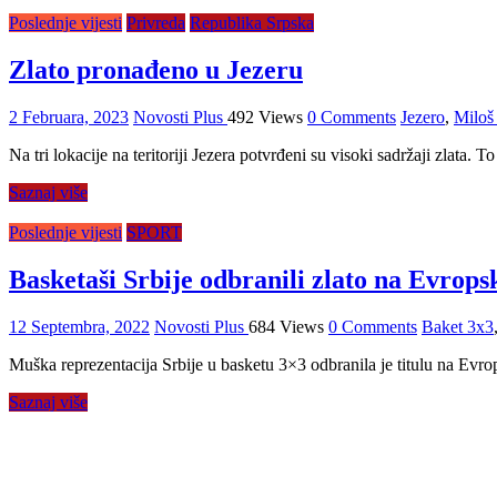
Poslednje vijesti
Privreda
Republika Srpska
Zlato pronađeno u Jezeru
2 Februara, 2023
Novosti Plus
492 Views
0 Comments
Jezero
,
Miloš
Na tri lokacije na teritoriji Jezera potvrđeni su visoki sadržaji zlata. T
Saznaj više
Poslednje vijesti
SPORT
Basketaši Srbije odbranili zlato na Evrop
12 Septembra, 2022
Novosti Plus
684 Views
0 Comments
Baket 3x3
Muška reprezentacija Srbije u basketu 3×3 odbranila je titulu na Evro
Saznaj više