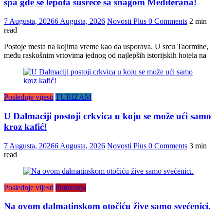
spa gde se lepota susreće sa snagom Mediterana!
7 Augusta, 2026
6 Augusta, 2026
Novosti Plus
0 Comments
2 min
read
Postoje mesta na kojima vreme kao da usporava. U srcu Taormine,
među raskošnim vrtovima jednog od najlepših istorijskih hotela na
Poslednje vijesti
TURIZAM
U Dalmaciji postoji crkvica u koju se može ući samo
kroz kafić!
7 Augusta, 2026
6 Augusta, 2026
Novosti Plus
0 Comments
3 min
read
Poslednje vijesti
Putovanja
Na ovom dalmatinskom otočiću žive samo svećenici.