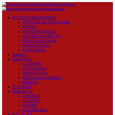
Skip
to
content
Novosti
NOVOSTI EKONOMIJA
Plus
INVESTICIJE I FINANSIJE
POSAO
Portal
POLJOPRIVREDA
pozitivnih
GRAĐEVINARSTVO
vijesti
PRAVNA PITANJA
ENERGETIKA
EKOLOGIJA
Politika +
DRUŠTVO
LIČNOSTI
DEŠAVANJA
BANJALUKA
REPUBLIKA SRPSKA
REGION
TURIZAM
ZDRAVLJE
DOKTOR
GASTRO
VJEŽBE
KOZMETIKA
KULTURA