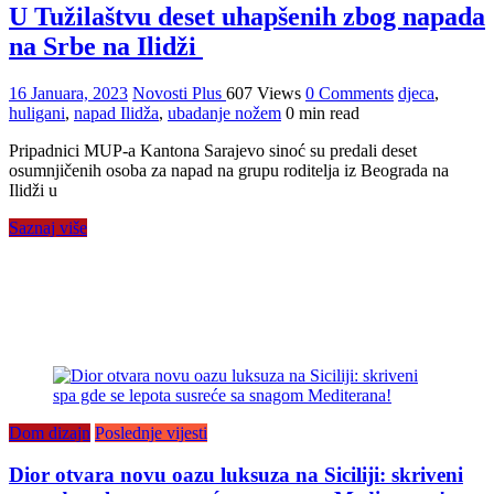
U Tužilaštvu deset uhapšenih zbog napada
na Srbe na Ilidži
16 Januara, 2023
Novosti Plus
607 Views
0 Comments
djeca
,
huligani
,
napad Ilidža
,
ubadanje nožem
0 min read
Pripadnici MUP-a Kantona Sarajevo sinoć su predali deset
osumnjičenih osoba za napad na grupu roditelja iz Beograda na
Ilidži u
Saznaj više
Dom dizajn
Poslednje vijesti
Dior otvara novu oazu luksuza na Siciliji: skriveni