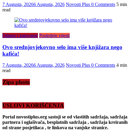
7 Augusta, 2026
6 Augusta, 2026
Novosti Plus
0 Comments
5 min
read
Odmor i putovanje
Poslednje vijesti
Ovo srednjovjekovno selo ima više knjižara nego
kafića!
7 Augusta, 2026
6 Augusta, 2026
Novosti Plus
0 Comments
4 min
read
Zipa photo
USLOVI KORIŠĆENJA
Portal novostiplus.org sastoji se od vlastitih sadržaja, sadržaja
partnera i oglašivača, besplatnih sadržaja , sadržaja kreiranih
od strane posjetilaca , te linkova na vanjske stranice.