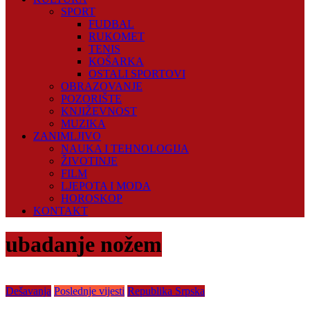
SPORT
FUDBAL
RUKOMET
TENIS
KOŠARKA
OSTALI SPORTOVI
OBRAZOVANJE
POZORIŠTE
KNJIŽEVNOST
MUZIKA
ZANIMLJIVO
NAUKA I TEHNOLOGIJA
ŽIVOTINJE
FILM
LJEPOTA I MODA
HOROSKOP
KONTAKT
ubadanje nožem
Dešavanja
Poslednje vijesti
Republika Srpska