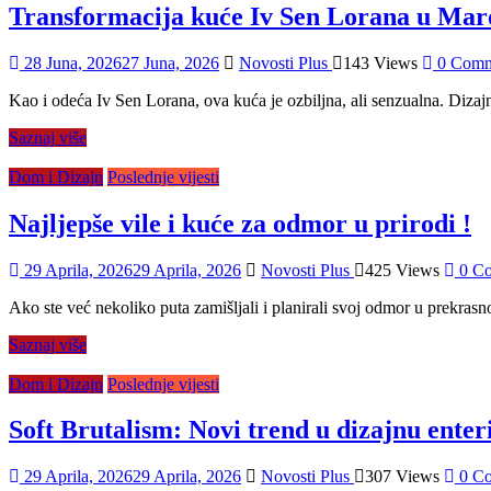
Transformacija kuće Iv Sen Lorana u Marok
28 Juna, 2026
27 Juna, 2026
Novosti Plus
143 Views
0 Comm
Kao i odeća Iv Sen Lorana, ova kuća je ozbiljna, ali senzualna. Diza
Saznaj više
Dom i Dizajn
Poslednje vijesti
Najljepše vile i kuće za odmor u prirodi !
29 Aprila, 2026
29 Aprila, 2026
Novosti Plus
425 Views
0 C
Ako ste već nekoliko puta zamišljali i planirali svoj odmor u prekrasn
Saznaj više
Dom i Dizajn
Poslednje vijesti
Soft Brutalism: Novi trend u dizajnu enteri
29 Aprila, 2026
29 Aprila, 2026
Novosti Plus
307 Views
0 C