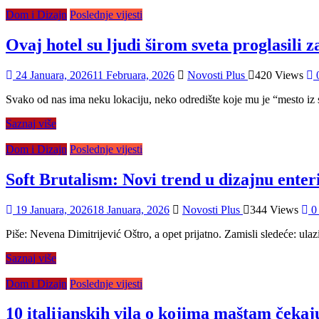
Dom i Dizajn
Poslednje vijesti
Ovaj hotel su ljudi širom sveta proglasili z
24 Januara, 2026
11 Februara, 2026
Novosti Plus
420 Views
Svako od nas ima neku lokaciju, neko odredište koje mu je “mesto iz
Saznaj više
Dom i Dizajn
Poslednje vijesti
Soft Brutalism: Novi trend u dizajnu enteri
19 Januara, 2026
18 Januara, 2026
Novosti Plus
344 Views
0
Piše: Nevena Dimitrijević Oštro, a opet prijatno. Zamisli sledeće: ulazi
Saznaj više
Dom i Dizajn
Poslednje vijesti
10 italijanskih vila o kojima maštam čekaju