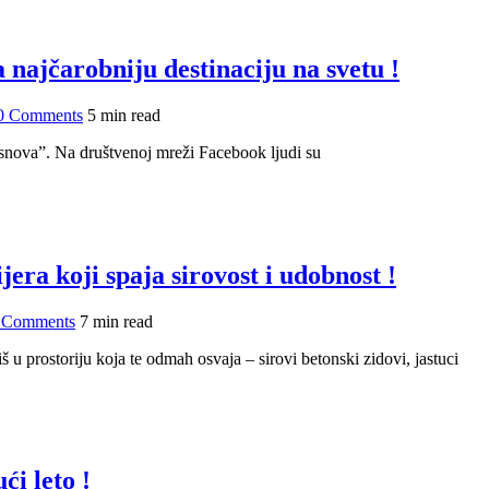
a najčarobniju destinaciju na svetu !
0 Comments
5 min read
 snova”. Na društvenoj mreži Facebook ljudi su
jera koji spaja sirovost i udobnost !
 Comments
7 min read
š u prostoriju koja te odmah osvaja – sirovi betonski zidovi, jastuci
ći leto !