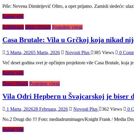
Piše: Nevena Dimitrijević Oštro, a opet prijatno. Zamisli sledeće: ulazi
Saznaj više
Arhitektura
Dom i Dizajn
Poslednje vijesti
Casa Brutale: Vila u Grčkoj koja nikad nije
5 Marta, 2026
5 Marta, 2026
Novosti Plus
385 Views
0 Comm
Već deset godina svet je opčinjen projektom vile Casa Brutale, koja je
Saznaj više
Dom i Dizajn
Poslednje vijesti
Vila Odri Hepbern u Švajcarskoj je biser d
1 Marta, 2026
28 Februara, 2026
Novosti Plus
362 Views
0 C
No.2 Drugi dio !!! Foto: mediadrumimages/Knight Frank / Media Dru
Saznaj više