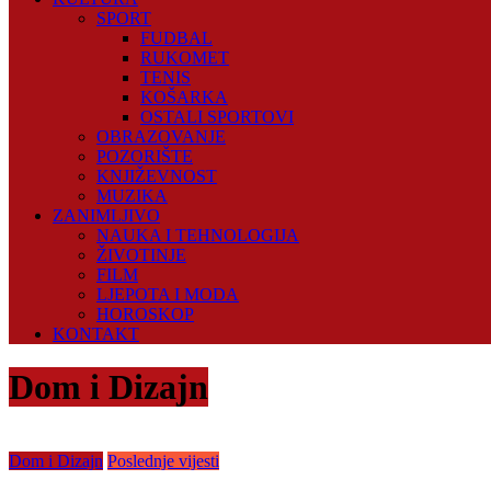
SPORT
FUDBAL
RUKOMET
TENIS
KOŠARKA
OSTALI SPORTOVI
OBRAZOVANJE
POZORIŠTE
KNJIŽEVNOST
MUZIKA
ZANIMLJIVO
NAUKA I TEHNOLOGIJA
ŽIVOTINJE
FILM
LJEPOTA I MODA
HOROSKOP
KONTAKT
Dom i Dizajn
Dom i Dizajn
Poslednje vijesti