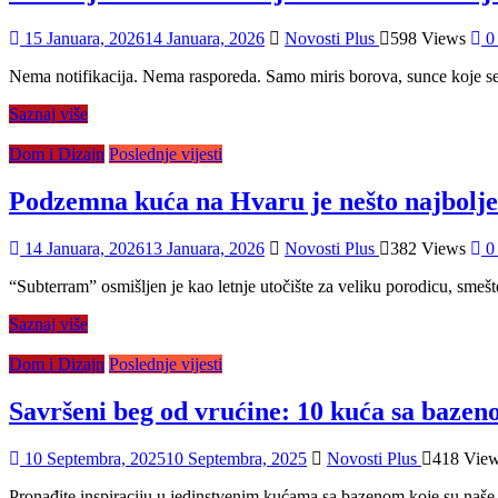
15 Januara, 2026
14 Januara, 2026
Novosti Plus
598 Views
0
Nema notifikacija. Nema rasporeda. Samo miris borova, sunce koje se l
Saznaj više
Dom i Dizajn
Poslednje vijesti
Podzemna kuća na Hvaru je nešto najbolje 
14 Januara, 2026
13 Januara, 2026
Novosti Plus
382 Views
0
“Subterram” osmišljen je kao letnje utočište za veliku porodicu, smeš
Saznaj više
Dom i Dizajn
Poslednje vijesti
Savršeni beg od vrućine: 10 kuća sa bazeno
10 Septembra, 2025
10 Septembra, 2025
Novosti Plus
418 Vie
Pronađite inspiraciju u jedinstvenim kućama sa bazenom koje su naše ar