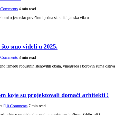
 Comments
4 min read
omi o jezersku površinu i jedna stara italijanska vila u
što smo videli u 2025.
 Comments
3 min read
teno između robustnih stenovitih obala, vinograda i borovih šuma ostrv
m koje su projektovali domaći arhitekti !
ws
0 Comments
7 min read
hitekte u protekle dve godine projektovale širom Srbije, ali i