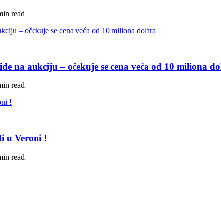
min read
de na aukciju – očekuje se cena veća od 10 miliona do
min read
i u Veroni !
min read