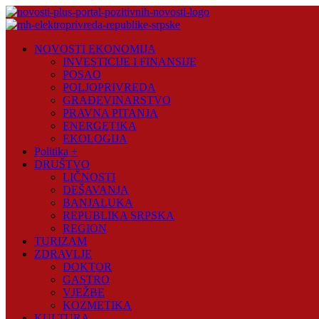
Skip
to
content
Novosti
NOVOSTI EKONOMIJA
Plus
INVESTICIJE I FINANSIJE
POSAO
Portal
POLJOPRIVREDA
pozitivnih
GRAĐEVINARSTVO
vijesti
PRAVNA PITANJA
ENERGETIKA
EKOLOGIJA
Politika +
DRUŠTVO
LIČNOSTI
DEŠAVANJA
BANJALUKA
REPUBLIKA SRPSKA
REGION
TURIZAM
ZDRAVLJE
DOKTOR
GASTRO
VJEŽBE
KOZMETIKA
KULTURA