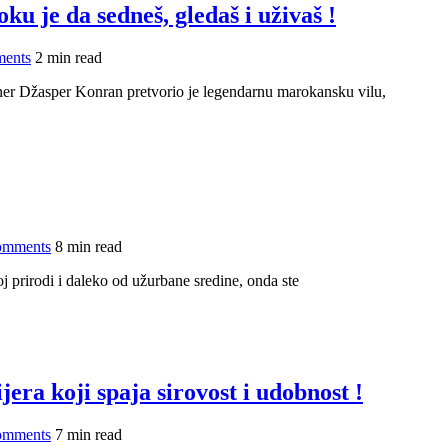
u je da sedneš, gledaš i uživaš !
ents
2 min read
jner Džasper Konran pretvorio je legendarnu marokansku vilu,
omments
8 min read
oj prirodi i daleko od užurbane sredine, onda ste
jera koji spaja sirovost i udobnost !
omments
7 min read