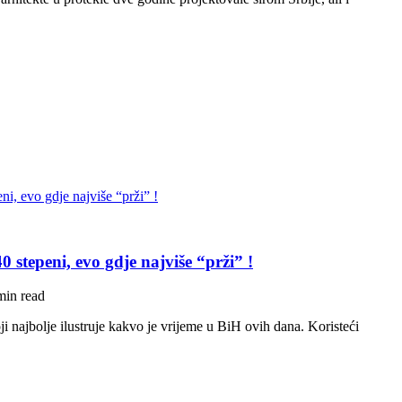
0 stepeni, evo gdje najviše “prži” !
min read
najbolje ilustruje kakvo je vrijeme u BiH ovih dana. Koristeći