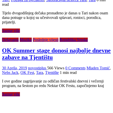
read
Tijelo dvogodišnjeg dečaka pronađeno je danas u Tari nakon osam
dana potrage u kojoj su učestvovali splavari, ronioci, porodica,
prijatelji.
Saznaj više
Dešavanja
Muzika
Poslednje vijesti
Republika Srpska
OK Summer stage donosi najbolje dnevne
zabave na Tjentištu
30 Aprila, 2019
novostiplus
566 Views
0 Comments
Mladen Tomić
,
Nebs Jack
,
OK Fest
,
Tara
,
Tjentište
1 min read
I ove godine zagrijavanje za odličan festivalski dnevni i večernji
program, na šestom po redu Nektar OK Festu, započinjemo kraj
Saznaj više