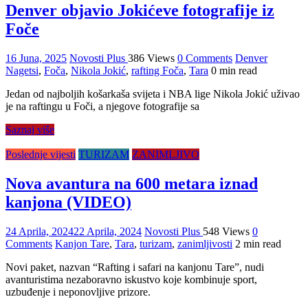
Denver objavio Jokićeve fotografije iz
Foče
16 Juna, 2025
Novosti Plus
386 Views
0 Comments
Denver
Nagetsi
,
Foča
,
Nikola Jokić
,
rafting Foča
,
Tara
0 min read
Jedan od najboljih košarkaša svijeta i NBA lige Nikola Jokić uživao
je na raftingu u Foči, a njegove fotografije sa
Saznaj više
Poslednje vijesti
TURIZAM
ZANIMLJIVO
Nova avantura na 600 metara iznad
kanjona (VIDEO)
24 Aprila, 2024
22 Aprila, 2024
Novosti Plus
548 Views
0
Comments
Kanjon Tare
,
Tara
,
turizam
,
zanimljivosti
2 min read
Novi paket, nazvan “Rafting i safari na kanjonu Tare”, nudi
avanturistima nezaboravno iskustvo koje kombinuje sport,
uzbuđenje i neponovljive prizore.