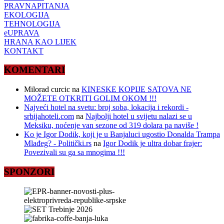
PRAVNAPITANJA
EKOLOGIJA
TEHNOLOGIJA
eUPRAVA
HRANA KAO LIJEK
KONTAKT
KOMENTARI
Milorad curcic
na
KINESKE KOPIJE SATOVA NE
MOŽETE OTKRITI GOLIM OKOM !!!
Najveći hotel na svetu: broj soba, lokacija i rekordi -
srbijahoteli.com
na
Najbolji hotel u svijetu nalazi se u
Meksiku, noćenje van sezone od 319 dolara pa naviše !
Ko je Igor Dodik, koji je u Banjaluci ugostio Donalda Trampa
Mlađeg? - Politički.rs
na
Igor Dodik je ultra dobar frajer:
Povezivali su ga sa mnogima !!!
SPONZORI