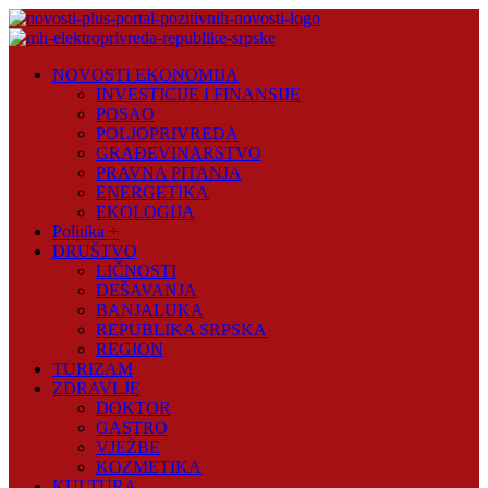
Skip
to
content
Novosti
NOVOSTI EKONOMIJA
Plus
INVESTICIJE I FINANSIJE
POSAO
Portal
POLJOPRIVREDA
pozitivnih
GRAĐEVINARSTVO
vijesti
PRAVNA PITANJA
ENERGETIKA
EKOLOGIJA
Politika +
DRUŠTVO
LIČNOSTI
DEŠAVANJA
BANJALUKA
REPUBLIKA SRPSKA
REGION
TURIZAM
ZDRAVLJE
DOKTOR
GASTRO
VJEŽBE
KOZMETIKA
KULTURA