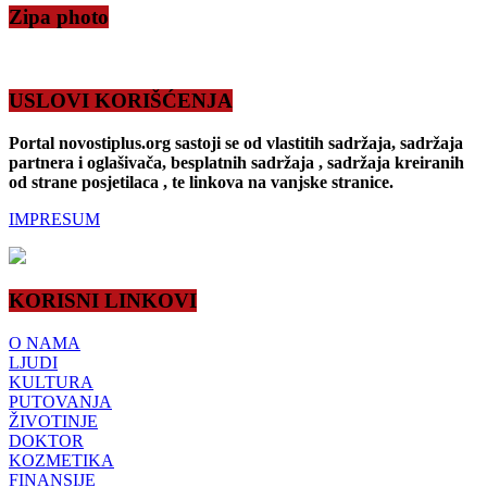
Zipa photo
USLOVI KORIŠĆENJA
Portal novostiplus.org sastoji se od vlastitih sadržaja, sadržaja
partnera i oglašivača, besplatnih sadržaja , sadržaja kreiranih
od strane posjetilaca , te linkova na vanjske stranice.
IMPRESUM
KORISNI LINKOVI
O NAMA
LJUDI
KULTURA
PUTOVANJA
ŽIVOTINJE
DOKTOR
KOZMETIKA
FINANSIJE