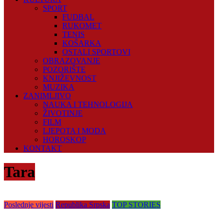
SPORT
FUDBAL
RUKOMET
TENIS
KOŠARKA
OSTALI SPORTOVI
OBRAZOVANJE
POZORIŠTE
KNJIŽEVNOST
MUZIKA
ZANIMLJIVO
NAUKA I TEHNOLOGIJA
ŽIVOTINJE
FILM
LJEPOTA I MODA
HOROSKOP
KONTAKT
Tara
Poslednje vijesti
Republika Srpska
TOP STORIES