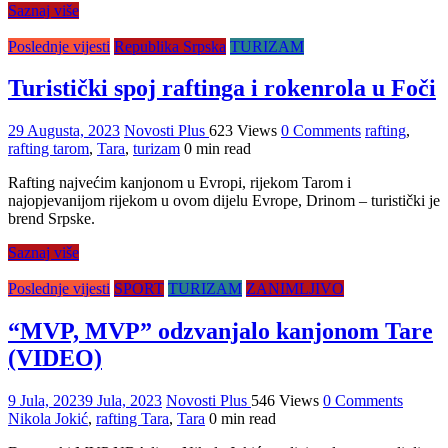
Saznaj više
Poslednje vijesti
Republika Srpska
TURIZAM
Turistički spoj raftinga i rokenrola u Foči
29 Augusta, 2023
Novosti Plus
623 Views
0 Comments
rafting
,
rafting tarom
,
Tara
,
turizam
0 min read
Rafting najvećim kanjonom u Evropi, rijekom Tarom i
najopjevanijom rijekom u ovom dijelu Evrope, Drinom – turistički je
brend Srpske.
Saznaj više
Poslednje vijesti
SPORT
TURIZAM
ZANIMLJIVO
“MVP, MVP” odzvanjalo kanjonom Tare
(VIDEO)
9 Jula, 2023
9 Jula, 2023
Novosti Plus
546 Views
0 Comments
Nikola Jokić
,
rafting Tara
,
Tara
0 min read