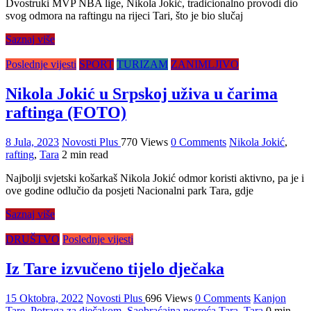
Dvostruki MVP NBA lige, Nikola Jokić, tradicionalno provodi dio
svog odmora na raftingu na rijeci Tari, što je bio slučaj
Saznaj više
Poslednje vijesti
SPORT
TURIZAM
ZANIMLJIVO
Nikola Јokić u Srpskoj uživa u čarima
raftinga (FOTO)
8 Jula, 2023
Novosti Plus
770 Views
0 Comments
Nikola Jokić
,
rafting
,
Tara
2 min read
Najbolji svjetski košarkaš Nikola Јokić odmor koristi aktivno, pa je i
ove godine odlučio da posjeti Nacionalni park Tara, gdje
Saznaj više
DRUŠTVO
Poslednje vijesti
Iz Tare izvučeno tijelo dječaka
15 Oktobra, 2022
Novosti Plus
696 Views
0 Comments
Kanjon
Tare
,
Potraga za dječakom
,
Saobraćajna nesreća Tara
,
Tara
0 min