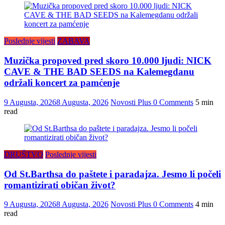
Poslednje vijesti
ZABAVA
Muzička propoved pred skoro 10.000 ljudi: NICK
CAVE & THE BAD SEEDS na Kalemegdanu
održali koncert za pamćenje
9 Augusta, 2026
8 Augusta, 2026
Novosti Plus
0 Comments
5 min
read
DRUŠTVO
Poslednje vijesti
Od St.Barthsa do paštete i paradajza. Jesmo li počeli
romantizirati običan život?
9 Augusta, 2026
8 Augusta, 2026
Novosti Plus
0 Comments
4 min
read