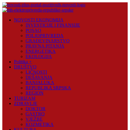
Skip
to
content
Novosti
NOVOSTI EKONOMIJA
Plus
INVESTICIJE I FINANSIJE
POSAO
Portal
POLJOPRIVREDA
pozitivnih
GRAĐEVINARSTVO
vijesti
PRAVNA PITANJA
ENERGETIKA
EKOLOGIJA
Politika +
DRUŠTVO
LIČNOSTI
DEŠAVANJA
BANJALUKA
REPUBLIKA SRPSKA
REGION
TURIZAM
ZDRAVLJE
DOKTOR
GASTRO
VJEŽBE
KOZMETIKA
KULTURA