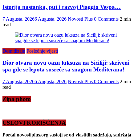
Istorija nastanka, put i razvoj Piaggio Vespa…
7 Augusta, 2026
6 Augusta, 2026
Novosti Plus
0 Comments
2 min
read
Dom dizajn
Poslednje vijesti
Dior otvara novu oazu luksuza na Siciliji: skriveni
spa gde se lepota susreće sa snagom Mediterana!
7 Augusta, 2026
6 Augusta, 2026
Novosti Plus
0 Comments
2 min
read
Zipa photo
USLOVI KORIŠĆENJA
Portal novostiplus.org sastoji se od vlastitih sadržaja, sadržaja