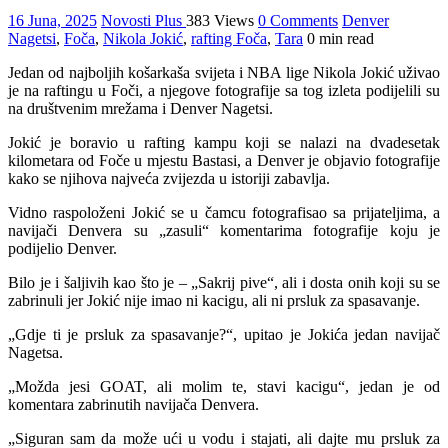
16 Juna, 2025
Novosti Plus
383 Views
0 Comments
Denver
Nagetsi
,
Foča
,
Nikola Jokić
,
rafting Foča
,
Tara
0 min read
Jedan od najboljih košarkaša svijeta i NBA lige Nikola Jokić uživao
je na raftingu u Foči, a njegove fotografije sa tog izleta podijelili su
na društvenim mrežama i Denver Nagetsi.
Jokić je boravio u rafting kampu koji se nalazi na dvadesetak
kilometara od Foče u mjestu Bastasi, a Denver je objavio fotografije
kako se njihova najveća zvijezda u istoriji zabavlja.
Vidno raspoloženi Jokić se u čamcu fotografisao sa prijateljima, a
navijači Denvera su „zasuli“ komentarima fotografije koju je
podijelio Denver.
Bilo je i šaljivih kao što je – „Sakrij pive“, ali i dosta onih koji su se
zabrinuli jer Jokić nije imao ni kacigu, ali ni prsluk za spasavanje.
„Gdje ti je prsluk za spasavanje?“, upitao je Jokića jedan navijač
Nagetsa.
„Možda jesi GOAT, ali molim te, stavi kacigu“, jedan je od
komentara zabrinutih navijača Denvera.
„Siguran sam da može ući u vodu i stajati, ali dajte mu prsluk za