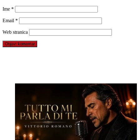
Ime
*
Email
*
Web stranica