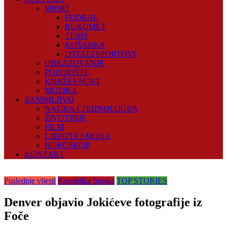
SPORT
FUDBAL
RUKOMET
TENIS
KOŠARKA
OSTALI SPORTOVI
OBRAZOVANJE
POZORIŠTE
KNJIŽEVNOST
MUZIKA
ZANIMLJIVO
NAUKA I TEHNOLOGIJA
ŽIVOTINJE
FILM
LJEPOTA I MODA
HOROSKOP
KONTAKT
Poslednje vijesti
Republika Srpska
TOP STORIES
Denver objavio Jokićeve fotografije iz
Foče