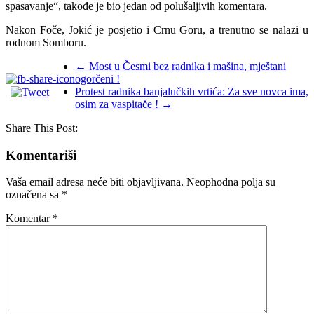
spasavanje“, takođe je bio jedan od polušaljivih komentara.
Nakon Foče, Jokić je posjetio i Crnu Goru, a trenutno se nalazi u
rodnom Somboru.
←
Most u Česmi bez radnika i mašina, mještani
ogorčeni !
Protest radnika banjalučkih vrtića: Za sve novca ima,
osim za vaspitače !
→
Share This Post:
Komentariši
Vaša email adresa neće biti objavljivana.
Neophodna polja su
označena sa
*
Komentar
*