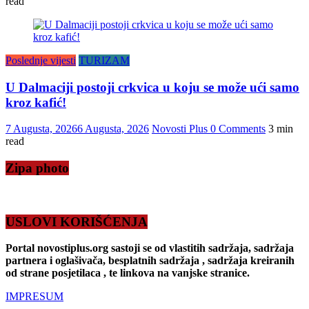
read
Poslednje vijesti
TURIZAM
U Dalmaciji postoji crkvica u koju se može ući samo
kroz kafić!
7 Augusta, 2026
6 Augusta, 2026
Novosti Plus
0 Comments
3 min
read
Zipa photo
USLOVI KORIŠĆENJA
Portal novostiplus.org sastoji se od vlastitih sadržaja, sadržaja
partnera i oglašivača, besplatnih sadržaja , sadržaja kreiranih
od strane posjetilaca , te linkova na vanjske stranice.
IMPRESUM