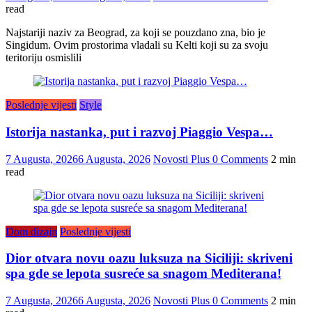
read
Najstariji naziv za Beograd, za koji se pouzdano zna, bio je
Singidum. Ovim prostorima vladali su Kelti koji su za svoju
teritoriju osmislili
Poslednje vijesti
Style
Istorija nastanka, put i razvoj Piaggio Vespa…
7 Augusta, 2026
6 Augusta, 2026
Novosti Plus
0 Comments
2 min
read
Dom dizajn
Poslednje vijesti
Dior otvara novu oazu luksuza na Siciliji: skriveni
spa gde se lepota susreće sa snagom Mediterana!
7 Augusta, 2026
6 Augusta, 2026
Novosti Plus
0 Comments
2 min