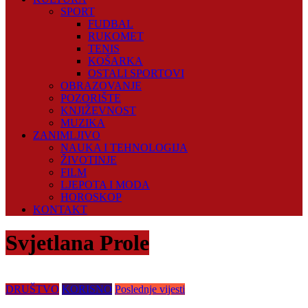
SPORT
FUDBAL
RUKOMET
TENIS
KOŠARKA
OSTALI SPORTOVI
OBRAZOVANJE
POZORIŠTE
KNJIŽEVNOST
MUZIKA
ZANIMLJIVO
NAUKA I TEHNOLOGIJA
ŽIVOTINJE
FILM
LJEPOTA I MODA
HOROSKOP
KONTAKT
Svjetlana Prole
DRUŠTVO
KORISNO
Poslednje vijesti