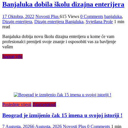
Banjaluka dobila školu dizajna enterijera
17 Oktobra, 2022
Novosti Plus
615 Views
0 Comments
banjaluka
,
Dizajn enterijera
,
Dizajn enterijera Banjaluka
,
Svjetlana Prole
1 min
read
Banjaluka dobija novu školu dizajna enterijera u kome će vam
profesionalci prenijeti svoje znanje i osposobiti vas za bavljenje
vašim
Saznaj više
Poslednje vijesti
Znamenitosti
Beograd je izmijenio čak 15 imena u svojoj istoriji !
7 Augusta, 2026
6 Augusta, 2026
Novosti Plus
0 Comments
1 min