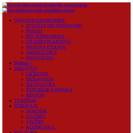
Skip
to
content
Novosti
NOVOSTI EKONOMIJA
Plus
INVESTICIJE I FINANSIJE
POSAO
Portal
POLJOPRIVREDA
pozitivnih
GRAĐEVINARSTVO
vijesti
PRAVNA PITANJA
ENERGETIKA
EKOLOGIJA
Politika +
DRUŠTVO
LIČNOSTI
DEŠAVANJA
BANJALUKA
REPUBLIKA SRPSKA
REGION
TURIZAM
ZDRAVLJE
DOKTOR
GASTRO
VJEŽBE
KOZMETIKA
KULTURA