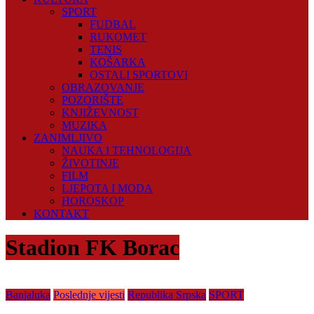
SPORT
FUDBAL
RUKOMET
TENIS
KOŠARKA
OSTALI SPORTOVI
OBRAZOVANJE
POZORIŠTE
KNJIŽEVNOST
MUZIKA
ZANIMLJIVO
NAUKA I TEHNOLOGIJA
ŽIVOTINJE
FILM
LJEPOTA I MODA
HOROSKOP
KONTAKT
Stadion FK Borac
Banjaluka
Poslednje vijesti
Republika Srpska
SPORT