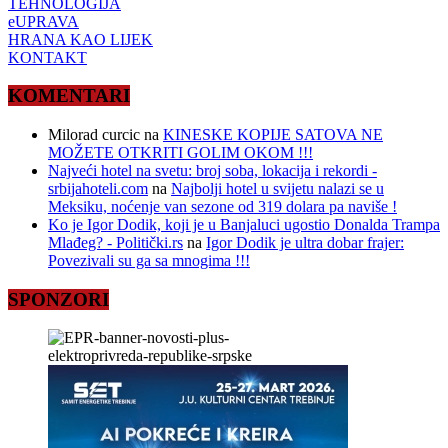
TEHNOLOGIJA
eUPRAVA
HRANA KAO LIJEK
KONTAKT
KOMENTARI
Milorad curcic
na
KINESKE KOPIJE SATOVA NE
MOŽETE OTKRITI GOLIM OKOM !!!
Najveći hotel na svetu: broj soba, lokacija i rekordi -
srbijahoteli.com
na
Najbolji hotel u svijetu nalazi se u
Meksiku, noćenje van sezone od 319 dolara pa naviše !
Ko je Igor Dodik, koji je u Banjaluci ugostio Donalda Trampa
Mlađeg? - Politički.rs
na
Igor Dodik je ultra dobar frajer:
Povezivali su ga sa mnogima !!!
SPONZORI