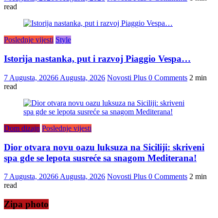
read
Poslednje vijesti
Style
Istorija nastanka, put i razvoj Piaggio Vespa…
7 Augusta, 2026
6 Augusta, 2026
Novosti Plus
0 Comments
2 min
read
Dom dizajn
Poslednje vijesti
Dior otvara novu oazu luksuza na Siciliji: skriveni
spa gde se lepota susreće sa snagom Mediterana!
7 Augusta, 2026
6 Augusta, 2026
Novosti Plus
0 Comments
2 min
read
Zipa photo