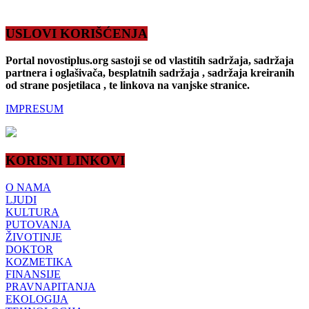
USLOVI KORIŠĆENJA
Portal novostiplus.org sastoji se od vlastitih sadržaja, sadržaja
partnera i oglašivača, besplatnih sadržaja , sadržaja kreiranih
od strane posjetilaca , te linkova na vanjske stranice.
IMPRESUM
KORISNI LINKOVI
O NAMA
LJUDI
KULTURA
PUTOVANJA
ŽIVOTINJE
DOKTOR
KOZMETIKA
FINANSIJE
PRAVNAPITANJA
EKOLOGIJA