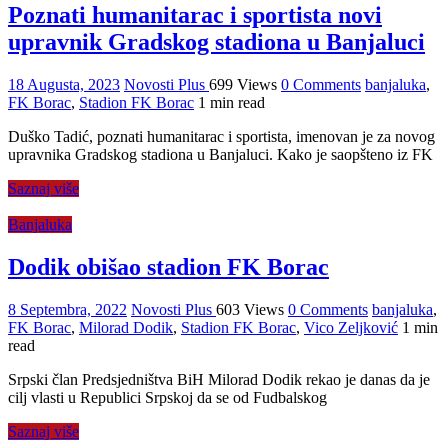
Poznati humanitarac i sportista novi
upravnik Gradskog stadiona u Banjaluci
18 Augusta, 2023
Novosti Plus
699 Views
0 Comments
banjaluka
,
FK Borac
,
Stadion FK Borac
1 min read
Duško Tadić, poznati humanitarac i sportista, imenovan je za novog
upravnika Gradskog stadiona u Banjaluci. Kako je saopšteno iz FK
Saznaj više
Banjaluka
Dodik obišao stadion FK Borac
8 Septembra, 2022
Novosti Plus
603 Views
0 Comments
banjaluka
,
FK Borac
,
Milorad Dodik
,
Stadion FK Borac
,
Vico Zeljković
1 min
read
Srpski član Predsjedništva BiH Milorad Dodik rekao je danas da je
cilj vlasti u Republici Srpskoj da se od Fudbalskog
Saznaj više