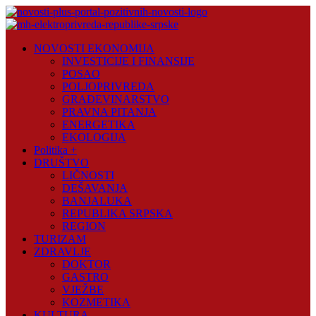
Skip
to
content
Novosti
NOVOSTI EKONOMIJA
Plus
INVESTICIJE I FINANSIJE
POSAO
Portal
POLJOPRIVREDA
pozitivnih
GRAĐEVINARSTVO
vijesti
PRAVNA PITANJA
ENERGETIKA
EKOLOGIJA
Politika +
DRUŠTVO
LIČNOSTI
DEŠAVANJA
BANJALUKA
REPUBLIKA SRPSKA
REGION
TURIZAM
ZDRAVLJE
DOKTOR
GASTRO
VJEŽBE
KOZMETIKA
KULTURA