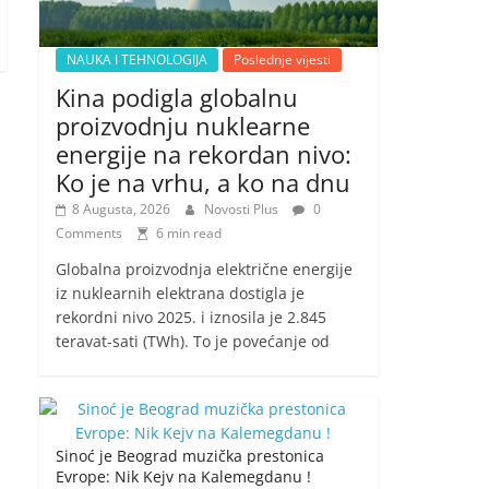
NAUKA I TEHNOLOGIJA
Poslednje vijesti
Kina podigla globalnu
proizvodnju nuklearne
energije na rekordan nivo:
Ko je na vrhu, a ko na dnu
8 Augusta, 2026
Novosti Plus
0
Comments
6 min read
Globalna proizvodnja električne energije
iz nuklearnih elektrana dostigla je
rekordni nivo 2025. i iznosila je 2.845
teravat-sati (TWh). To je povećanje od
Sinoć je Beograd muzička prestonica
Evrope: Nik Kejv na Kalemegdanu !