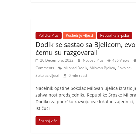
Politika Plus
Poslednje vijesti
Republika Srpska
Dodik se sastao sa Bjelicom, evo
čemu su razgovarali
26 Decembra, 2022
Novosti Plus
486 Views
,
,
,
Comments
Milorad Dodik
Milovan Bjelica
Sokolac
Sokolac vijesti
0 min read
Načelnik opštine Sokolac Milovan Bjelica izrazio j
zahvalnost predsjedniku Republike Srpske Milor
Dodiku za podršku razvoju ove lokalne zajednici,
ističući
Saznaj više