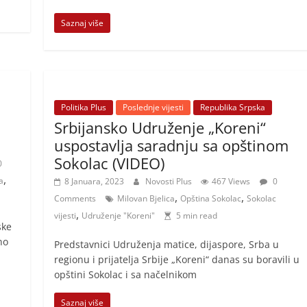
Saznaj više
Politika Plus
Poslednje vijesti
Republika Srpska
Srbijansko Udruženje „Koreni“
uspostavlja saradnju sa opštinom
Sokolac (VIDEO)
0
,
a
8 Januara, 2023
Novosti Plus
467 Views
0
,
,
Comments
Milovan Bjelica
Opština Sokolac
Sokolac
,
vijesti
Udruženje "Koreni"
5 min read
ske
no
Predstavnici Udruženja matice, dijaspore, Srba u
regionu i prijatelja Srbije „Koreni“ danas su boravili u
opštini Sokolac i sa načelnikom
Saznaj više