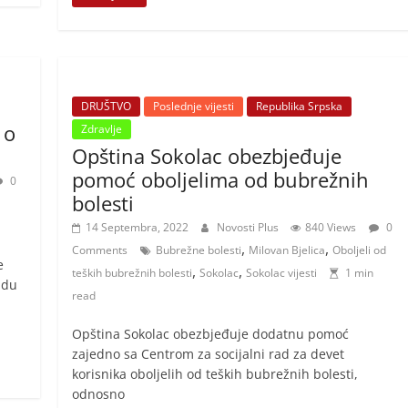
DRUŠTVO
Poslednje vijesti
Republika Srpska
 o
Zdravlje
Opština Sokolac obezbjeđuje
pomoć oboljelima od bubrežnih
0
bolesti
14 Septembra, 2022
Novosti Plus
840 Views
0
,
,
Comments
Bubrežne bolesti
Milovan Bjelica
Oboljeli od
e
,
,
teških bubrežnih bolesti
Sokolac
Sokolac vijesti
1 min
adu
read
Opština Sokolac obezbjeđuje dodatnu pomoć
zajedno sa Centrom za socijalni rad za devet
korisnika oboljelih od teških bubrežnih bolesti,
odnosno