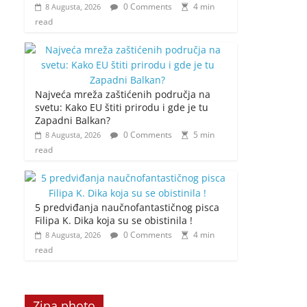
0 Comments
4 min
8 Augusta, 2026
read
Najveća mreža zaštićenih područja na
svetu: Kako EU štiti prirodu i gde je tu
Zapadni Balkan?
0 Comments
5 min
8 Augusta, 2026
read
5 predviđanja naučnofantastičnog pisca
Filipa K. Dika koja su se obistinila !
0 Comments
4 min
8 Augusta, 2026
read
Zipa photo