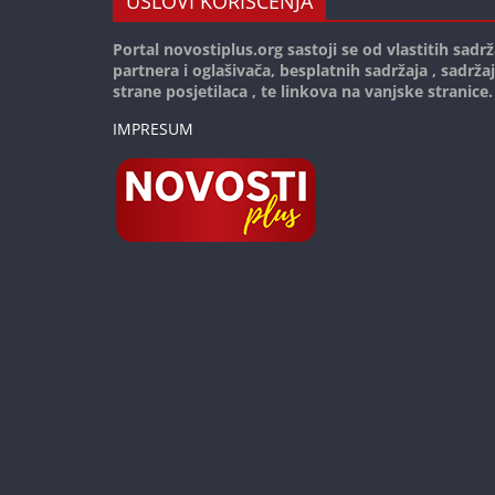
USLOVI KORIŠĆENJA
Portal novostiplus.org sastoji se od vlastitih sadrž
partnera i oglašivača, besplatnih sadržaja , sadrža
strane posjetilaca , te linkova na vanjske stranice.
IMPRESUM