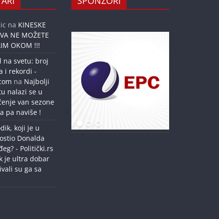
ARI
SPONZORI
ic
na
KINESKE
OVA NE MOŽETE
IM OKOM !!!
l na svetu: broj
a i rekordi -
.com
na
Najbolji
tu nalazi se u
ćenje van sezone
a pa naviše !
dik, koji je u
ostio Donalda
g? - Politički.rs
k je ultra dobar
ivali su ga sa