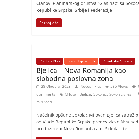
i
Članovi Planinarskog društva “Glasinac” sa Sokoc
Republike Srpske, Srbije i Federacije
t
i
Saznaj više
v
n
i
h
Politika Plus
Poslednje vijesti
Republika Srpska
v
Bjelica – Nova Romanija kao
i
slobodna poslovna zona
j
28 Oktobra, 2023
Novosti Plus
585 Views
e
,
,
Comments
Milovan Bjelica
Sokolac
Sokolac vijesti
s
min read
t
Načelnik opštine Sokolac Milovan Bjelica zatražio 
i
od Vlade Republike Srpske prenos vlasništva nad
preduzećem Nova Romanija a.d. Sokolac, te