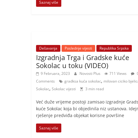
Saznaj više
Dešavanja
Poslednje vijesti
Republika Srpska
Izgradnja Trga i Gradske kuće
Sokolac u toku (VIDEO)
9 Februara, 2023
Novosti Plus
711 Views
,
Comments
gradksa kuća sokolac
milovan ciciko bjelic
,
Sokolac
Sokolac vijesti
3 min read
Već duže vrijeme postoji zamisao izgradnje Grad
kuće Sokolac koja bi objedinila niz ustanova. Idej
rješenje predviđa objekat korisne površine
Saznaj više