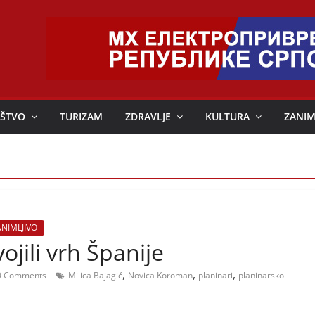
ŠTVO
TURIZAM
ZDRAVLJE
KULTURA
ZANIM
ANIMLJIVO
ojili vrh Španije
,
,
,
 Comments
Milica Bajagić
Novica Koroman
planinari
planinarsko