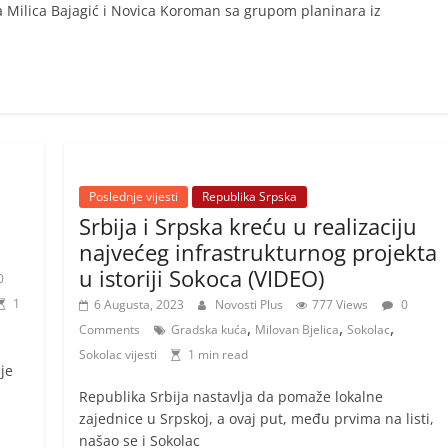
a Milica Bajagić i Novica Koroman sa grupom planinara iz
Poslednje vijesti
Republika Srpska
Srbija i Srpska kreću u realizaciju
najvećeg infrastrukturnog projekta
u istoriji Sokoca (VIDEO)
0
1
6 Augusta, 2023
Novosti Plus
777 Views
0
,
,
,
Comments
Gradska kuća
Milovan Bjelica
Sokolac
Sokolac vijesti
1 min read
je
Republika Srbija nastavlja da pomaže lokalne
zajednice u Srpskoj, a ovaj put, među prvima na listi,
našao se i Sokolac