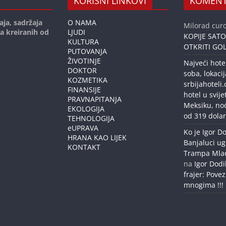
KORISNI LINKOVI
KOMENT
aja, sadržaja
O NAMA
Milorad curc
ja kreiranih od
LJUDI
KOPIJE SAT
KULTURA
OTKRITI GOL
PUTOVANJA
ŽIVOTINJE
Najveći hote
DOKTOR
soba, lokacij
KOZMETIKA
srbijahoteli
FINANSIJE
hotel u svije
PRAVNAPITANJA
Meksiku, no
EKOLOGIJA
od 319 dolar
TEHNOLOGIJA
eUPRAVA
Ko je Igor Do
HRANA KAO LIJEK
Banjaluci ug
KONTAKT
Trampa Mlađe
na
Igor Dodi
frajer: Povez
mnogima !!!