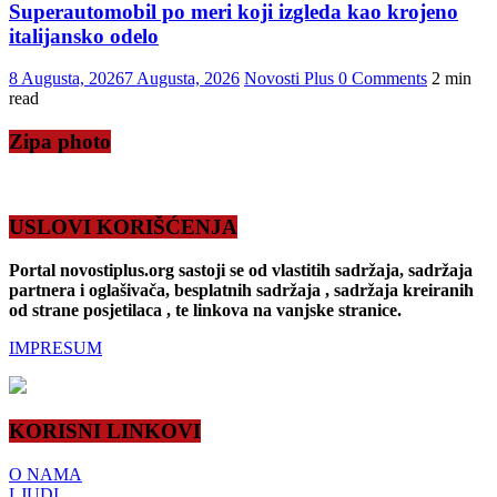
Superautomobil po meri koji izgleda kao krojeno
italijansko odelo
8 Augusta, 2026
7 Augusta, 2026
Novosti Plus
0 Comments
2 min
read
Zipa photo
USLOVI KORIŠĆENJA
Portal novostiplus.org sastoji se od vlastitih sadržaja, sadržaja
partnera i oglašivača, besplatnih sadržaja , sadržaja kreiranih
od strane posjetilaca , te linkova na vanjske stranice.
IMPRESUM
KORISNI LINKOVI
O NAMA
LJUDI