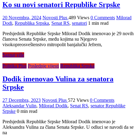
Ko su novi senatori Republike Srpske
20 Novembra, 2024
Novosti Plus
489 Views
0 Comments
Milorad
Dodi
,
Republika Srpska
,
Senat RS
,
senatori
1 min read
Predsjednik Republike Srpske Milorad Dodik imenovao je 29 novih
članova Senata Srpske, među kojima su Njegovo
visokopreosveštenstvo mitropolit banjalučki Jefrem,
Saznaj više
Politika Plus
Poslednje vijesti
Republika Srpska
Dodik imenovao Vulina za senatora
Srpske
27 Decembra, 2023
Novosti Plus
572 Views
0 Comments
Aleksandar Vulin
,
Milorad Dodik
,
Senat RS
,
senator Republike
Srpske
0 min read
Predsjednik Republike Srpske Milorad Dodik imenovao je
Aleksandra Vulina za člana Senata Srpske. U odluci se navodi da se
na