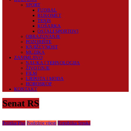
SPORT
FUDBAL
RUKOMET
TENIS
KOŠARKA
OSTALI SPORTOVI
OBRAZOVANJE
POZORIŠTE
KNJIŽEVNOST
MUZIKA
ZANIMLJIVO
NAUKA I TEHNOLOGIJA
ŽIVOTINJE
FILM
LJEPOTA I MODA
HOROSKOP
KONTAKT
Senat RS
Politika Plus
Poslednje vijesti
Republika Srpska