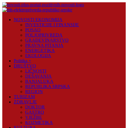
Skip
to
content
Novosti
NOVOSTI EKONOMIJA
Plus
INVESTICIJE I FINANSIJE
POSAO
Portal
POLJOPRIVREDA
pozitivnih
GRAĐEVINARSTVO
vijesti
PRAVNA PITANJA
ENERGETIKA
EKOLOGIJA
Politika +
DRUŠTVO
LIČNOSTI
DEŠAVANJA
BANJALUKA
REPUBLIKA SRPSKA
REGION
TURIZAM
ZDRAVLJE
DOKTOR
GASTRO
VJEŽBE
KOZMETIKA
KULTURA