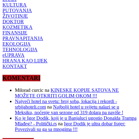
KULTURA
PUTOVANJA
ŽIVOTINJE
DOKTOR
KOZMETIKA
FINANSIJE
PRAVNAPITANJA
EKOLOGIJA
TEHNOLOGIJA
eUPRAVA
HRANA KAO LIJEK
KONTAKT
KOMENTARI
Milorad curcic
na
KINESKE KOPIJE SATOVA NE
MOŽETE OTKRITI GOLIM OKOM !!!
Najveći hotel na svetu: broj soba, lokacija i rekordi -
srbijahoteli.com
na
Najbolji hotel u svijetu nalazi se u
Meksiku, noćenje van sezone od 319 dolara pa naviše !
Ko je Igor Dodik, koji je u Banjaluci ugostio Donalda Trampa
Mlađeg? - Politički.rs
na
Igor Dodik je ultra dobar frajer:
Povezivali su ga sa mnogima !!!