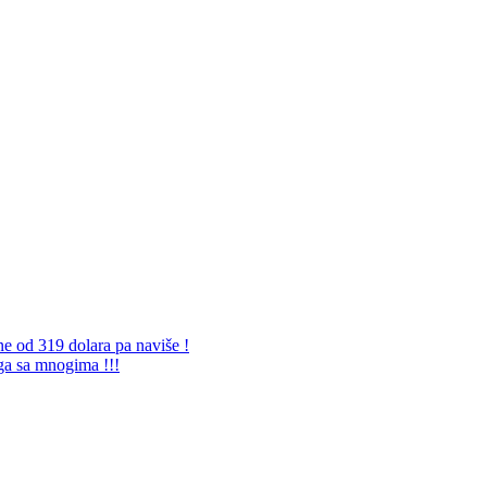
ne od 319 dolara pa naviše !
 ga sa mnogima !!!