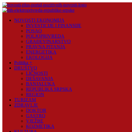
Skip
to
content
Novosti
NOVOSTI EKONOMIJA
Plus
INVESTICIJE I FINANSIJE
POSAO
Portal
POLJOPRIVREDA
pozitivnih
GRAĐEVINARSTVO
vijesti
PRAVNA PITANJA
ENERGETIKA
EKOLOGIJA
Politika +
DRUŠTVO
LIČNOSTI
DEŠAVANJA
BANJALUKA
REPUBLIKA SRPSKA
REGION
TURIZAM
ZDRAVLJE
DOKTOR
GASTRO
VJEŽBE
KOZMETIKA
KULTURA