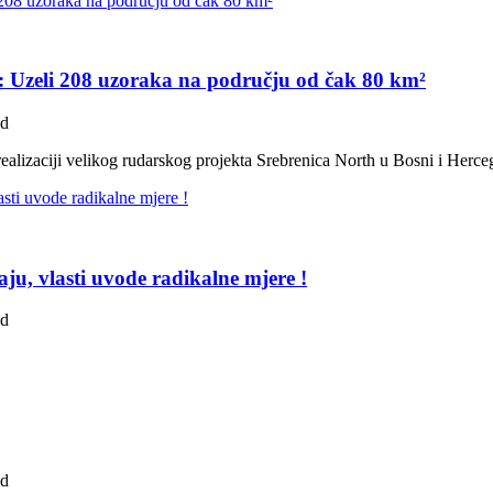
H: Uzeli 208 uzoraka na području od čak 80 km²
ad
ealizaciji velikog rudarskog projekta Srebrenica North u Bosni i Herc
ju, vlasti uvode radikalne mjere !
ad
ad