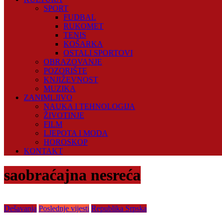
SPORT
FUDBAL
RUKOMET
TENIS
KOŠARKA
OSTALI SPORTOVI
OBRAZOVANJE
POZORIŠTE
KNJIŽEVNOST
MUZIKA
ZANIMLJIVO
NAUKA I TEHNOLOGIJA
ŽIVOTINJE
FILM
LJEPOTA I MODA
HOROSKOP
KONTAKT
saobraćajna nesreća
Dešavanja
Poslednje vijesti
Republika Srpska