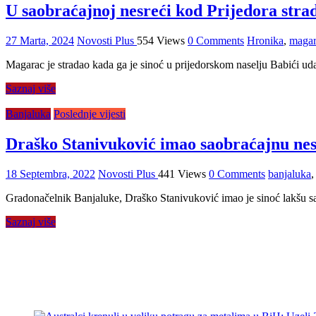
U saobraćajnoj nesreći kod Prijedora str
27 Marta, 2024
Novosti Plus
554 Views
0 Comments
Hronika
,
magar
Magarac je stradao kada ga je sinoć u prijedorskom naselju Babići ud
Saznaj više
Banjaluka
Poslednje vijesti
Draško Stanivuković imao saobraćajnu ne
18 Septembra, 2022
Novosti Plus
441 Views
0 Comments
banjaluka
Gradonačelnik Banjaluke, Draško Stanivuković imao je sinoć lakšu sao
Saznaj više