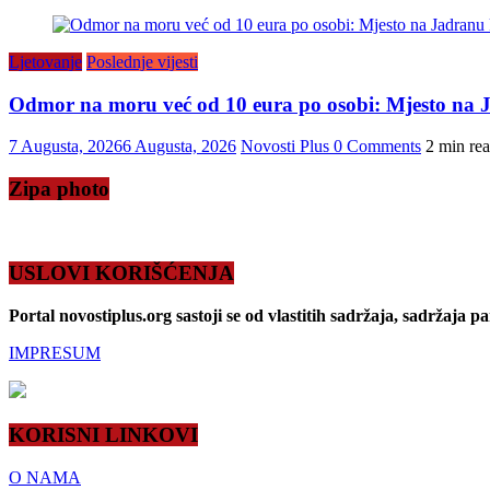
Ljetovanje
Poslednje vijesti
Odmor na moru već od 10 eura po osobi: Mjesto na J
7 Augusta, 2026
6 Augusta, 2026
Novosti Plus
0 Comments
2 min re
Zipa photo
USLOVI KORIŠĆENJA
Portal novostiplus.org sastoji se od vlastitih sadržaja, sadržaja p
IMPRESUM
KORISNI LINKOVI
O NAMA