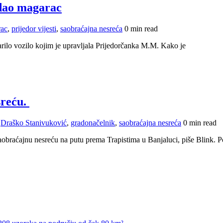
adao magarac
ac
,
prijedor vijesti
,
saobraćajna nesreća
0 min read
arilo vozilo kojim je upravljala Prijedorčanka M.M. Kako je
sreću.
,
Draško Stanivuković
,
gradonačelnik
,
saobraćajna nesreća
0 min read
braćajnu nesreću na putu prema Trapistima u Banjaluci, piše Blink. Pol