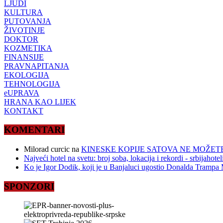
LJUDI
KULTURA
PUTOVANJA
ŽIVOTINJE
DOKTOR
KOZMETIKA
FINANSIJE
PRAVNAPITANJA
EKOLOGIJA
TEHNOLOGIJA
eUPRAVA
HRANA KAO LIJEK
KONTAKT
KOMENTARI
Milorad curcic
na
KINESKE KOPIJE SATOVA NE MOŽETE
Najveći hotel na svetu: broj soba, lokacija i rekordi - srbijahote
Ko je Igor Dodik, koji je u Banjaluci ugostio Donalda Trampa M
SPONZORI