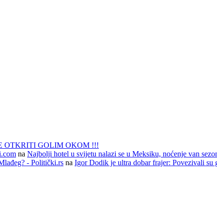
 OTKRITI GOLIM OKOM !!!
li.com
na
Najbolji hotel u svijetu nalazi se u Meksiku, noćenje van sezo
lađeg? - Politički.rs
na
Igor Dodik je ultra dobar frajer: Povezivali su