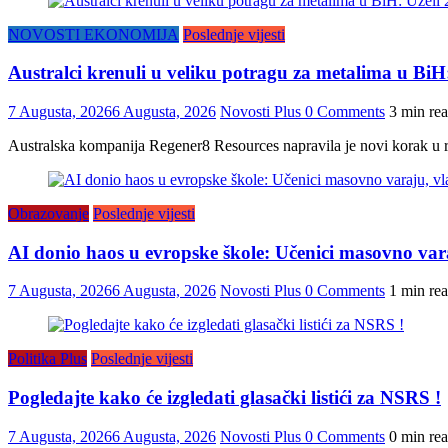
NOVOSTI EKONOMIJA
Poslednje vijesti
Australci krenuli u veliku potragu za metalima u Bi
7 Augusta, 2026
6 Augusta, 2026
Novosti Plus
0 Comments
3 min re
Australska kompanija Regener8 Resources napravila je novi korak u r
Obrazovanje
Poslednje vijesti
AI donio haos u evropske škole: Učenici masovno vara
7 Augusta, 2026
6 Augusta, 2026
Novosti Plus
0 Comments
1 min re
Politika Plus
Poslednje vijesti
Pogledajte kako će izgledati glasački listići za NSRS !
7 Augusta, 2026
6 Augusta, 2026
Novosti Plus
0 Comments
0 min re