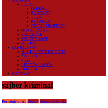
SPORT
FUDBAL
RUKOMET
TENIS
KOŠARKA
OSTALI SPORTOVI
OBRAZOVANJE
POZORIŠTE
KNJIŽEVNOST
MUZIKA
ZANIMLJIVO
NAUKA I TEHNOLOGIJA
ŽIVOTINJE
FILM
LJEPOTA I MODA
HOROSKOP
KONTAKT
sajber kriminal
Poslednje vijesti
Region
Republika Srpska