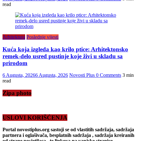
read
Arhitektura
Poslednje vijesti
Kuća koja izgleda kao krilo ptice: Arhitektonsko
remek-delo usred pustinje koje živi u skladu sa
prirodom
6 Augusta, 2026
6 Augusta, 2026
Novosti Plus
0 Comments
3 min
read
Zipa photo
USLOVI KORIŠĆENJA
Portal novostiplus.org sastoji se od vlastitih sadržaja, sadržaja
partnera i oglašivača, besplatnih sadržaja , sadržaja kreiranih
od strane posjetilaca , te linkova na vanjske stranice.