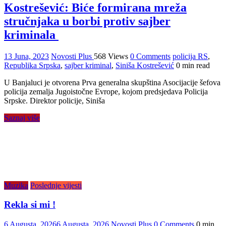
Kostrešević: Biće formirana mreža
stručnjaka u borbi protiv sajber
kriminala
13 Juna, 2023
Novosti Plus
568 Views
0 Comments
policija RS
,
Republika Srpska
,
sajber kriminal
,
Siniša Kostrešević
0 min read
U Banjaluci je otvorena Prva generalna skupština Asocijacije šefova
policija zemalja Jugoistočne Evrope, kojom predsjedava Policija
Srpske. Direktor policije, Siniša
Saznaj više
Muzika
Poslednje vijesti
Rekla si mi !
6 Augusta, 2026
6 Augusta, 2026
Novosti Plus
0 Comments
0 min