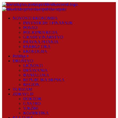
Skip
to
content
Novosti
NOVOSTI EKONOMIJA
Plus
INVESTICIJE I FINANSIJE
POSAO
Portal
POLJOPRIVREDA
pozitivnih
GRAĐEVINARSTVO
vijesti
PRAVNA PITANJA
ENERGETIKA
EKOLOGIJA
Politika +
DRUŠTVO
LIČNOSTI
DEŠAVANJA
BANJALUKA
REPUBLIKA SRPSKA
REGION
TURIZAM
ZDRAVLJE
DOKTOR
GASTRO
VJEŽBE
KOZMETIKA
KULTURA