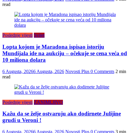
read
Poslednje vijesti
Svijet
Lopta kojom je Maradona ispisao istoriju
Mundijala ide na aukciju – očekuje se cena veća od
10 miliona dolara
6 Augusta, 2026
6 Augusta, 2026
Novosti Plus
0 Comments
2 min
read
Poslednje vijesti
ZANIMLJIVO
Kažu da se želje ostvaruju ako dodirnete Julijine
grudi u Veroni !
6 Augusta, 2026
6 Augusta, 2026
Novosti Plus
0 Comments
3 min