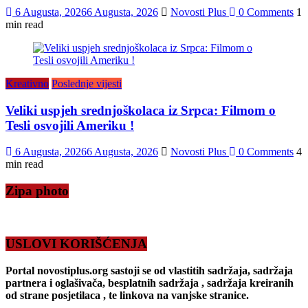
6 Augusta, 2026
6 Augusta, 2026
Novosti Plus
0 Comments
1
min read
Kreativno
Poslednje vijesti
Veliki uspjeh srednjoškolaca iz Srpca: Filmom o
Tesli osvojili Ameriku !
6 Augusta, 2026
6 Augusta, 2026
Novosti Plus
0 Comments
4
min read
Zipa photo
USLOVI KORIŠĆENJA
Portal novostiplus.org sastoji se od vlastitih sadržaja, sadržaja
partnera i oglašivača, besplatnih sadržaja , sadržaja kreiranih
od strane posjetilaca , te linkova na vanjske stranice.