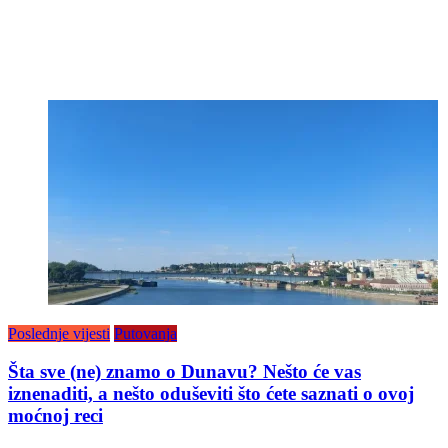
Poslednje vijesti
Putovanja
Šta sve (ne) znamo o Dunavu? Nešto će vas
iznenaditi, a nešto oduševiti što ćete saznati o ovoj
moćnoj reci