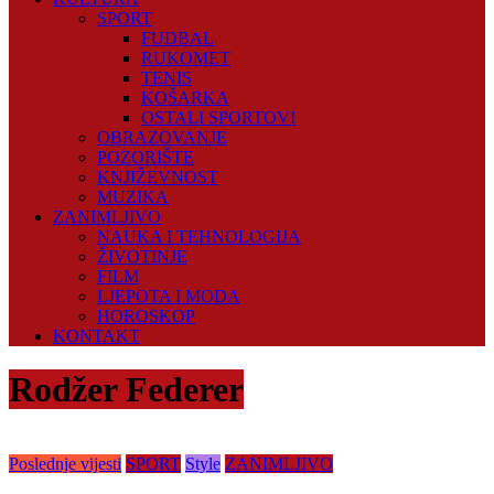
SPORT
FUDBAL
RUKOMET
TENIS
KOŠARKA
OSTALI SPORTOVI
OBRAZOVANJE
POZORIŠTE
KNJIŽEVNOST
MUZIKA
ZANIMLJIVO
NAUKA I TEHNOLOGIJA
ŽIVOTINJE
FILM
LJEPOTA I MODA
HOROSKOP
KONTAKT
Rodžer Federer
Poslednje vijesti
SPORT
Style
ZANIMLJIVO