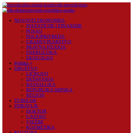
Skip
to
content
Novosti
NOVOSTI EKONOMIJA
Plus
INVESTICIJE I FINANSIJE
POSAO
Portal
POLJOPRIVREDA
pozitivnih
GRAĐEVINARSTVO
vijesti
PRAVNA PITANJA
ENERGETIKA
EKOLOGIJA
Politika +
DRUŠTVO
LIČNOSTI
DEŠAVANJA
BANJALUKA
REPUBLIKA SRPSKA
REGION
TURIZAM
ZDRAVLJE
DOKTOR
GASTRO
VJEŽBE
KOZMETIKA
KULTURA