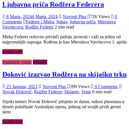
Ljubavna priča Rodžera Federera
8 Marta, 2024
6 Marta, 2024
Novosti Plus
726 Views
0
Comments
Federer i Mirka
,
ljubav
,
ljubavna priča
,
Miroslava
Vavrincova
,
Rodžer Federer
2 min read
Mirka Federer redovno privlači pažnju javnosti i važi za jednu od
najpoznatijih supruga. Rođena je kao Miroslava Vavrincova 1. aprila
Saznaj više
Poslednje vijesti
SPORT
Đoković izazvao Rodžera na skijašku trku
25 Januara, 2023
Novosti Plus
599 Views
0 Comments
Novak Đoković
,
Rodžer Federer
,
Skijanje
,
Tenis
0 min read
Srpski teniser Novak Đoković prisjetio se danas, nakon plasmana u
deseto polufinale Australijan opena, jednog od svojih prvih grend
slem
Saznaj više