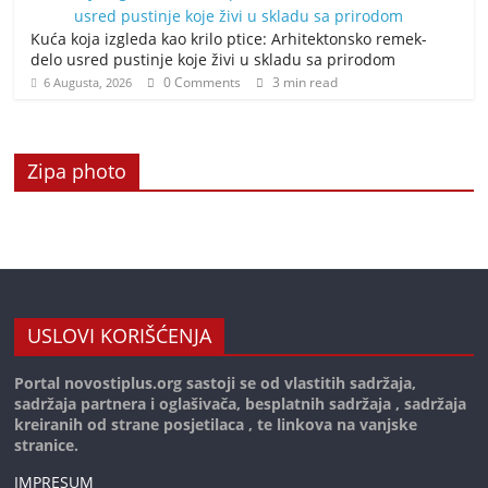
Kuća koja izgleda kao krilo ptice: Arhitektonsko remek-
delo usred pustinje koje živi u skladu sa prirodom
0 Comments
3 min read
6 Augusta, 2026
Zipa photo
USLOVI KORIŠĆENJA
Portal novostiplus.org sastoji se od vlastitih sadržaja,
sadržaja partnera i oglašivača, besplatnih sadržaja , sadržaja
kreiranih od strane posjetilaca , te linkova na vanjske
stranice.
IMPRESUM