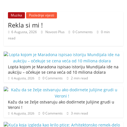
Muzika
Poslednje vijesti
Rekla si mi !
6 Augusta, 2026
Novosti Plus
0 Comments
0 min
read
Lopta kojom je Maradona ispisao istoriju Mundijala ide na
aukciju – očekuje se cena veća od 10 miliona dolara
0 Comments
2 min read
6 Augusta, 2026
Kažu da se želje ostvaruju ako dodirnete Julijine grudi u
Veroni !
0 Comments
3 min read
6 Augusta, 2026