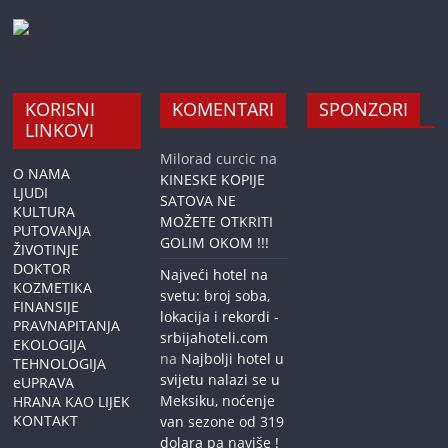
KORISNI
KOMENTARI
SPONZORI
LINKOVI
Milorad curcic
na
O NAMA
KINESKE KOPIJE
LJUDI
SATOVA NE
KULTURA
MOŽETE OTKRITI
PUTOVANJA
GOLIM OKOM !!!
ŽIVOTINJE
DOKTOR
Najveći hotel na
KOZMETIKA
svetu: broj soba,
FINANSIJE
lokacija i rekordi -
PRAVNAPITANJA
srbijahoteli.com
EKOLOGIJA
na
Najbolji hotel u
TEHNOLOGIJA
svijetu nalazi se u
eUPRAVA
Meksiku, noćenje
HRANA KAO LIJEK
KONTAKT
van sezone od 319
dolara pa naviše !