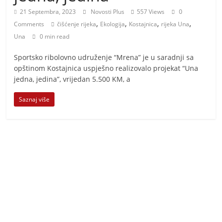
i
21 Septembra, 2023
Novosti Plus
557 Views
0
t
,
,
,
,
Comments
čišćenje rijeka
Ekologija
Kostajnica
rijeka Una
i
Una
0 min read
v
n
Sportsko ribolovno udruženje “Mrena” je u saradnji sa
opštinom Kostajnica uspješno realizovalo projekat “Una
i
jedna, jedina”, vrijedan 5.500 KM, a
h
v
Saznaj više
i
j
e
s
t
i