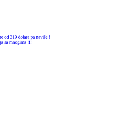
ne od 319 dolara pa naviše !
 ga sa mnogima !!!