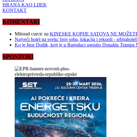
HRANA KAO LIJEK
KONTAKT
KOMENTARI
Milorad curcic
na
KINESKE KOPIJE SATOVA NE MOŽETE
Najveći hotel na svetu: broj soba, lokacija i rekordi - srbijahote
Ko je Igor Dodik, koji je u Banjaluci ugostio Donalda Trampa M
SPONZORI