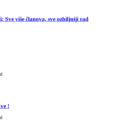
 Sve više članova, sve ozbiljniji rad
ad
ve !
ad