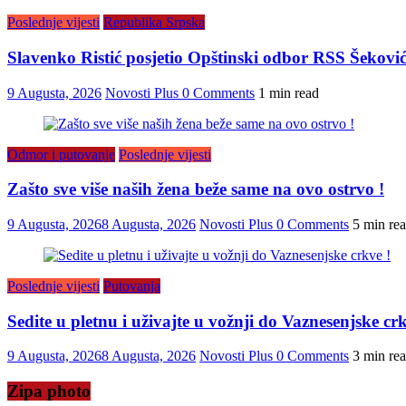
Poslednje vijesti
Republika Srpska
Slavenko Ristić posjetio Opštinski odbor RSS Šekovići:
9 Augusta, 2026
Novosti Plus
0 Comments
1 min read
Odmor i putovanje
Poslednje vijesti
Zašto sve više naših žena beže same na ovo ostrvo !
9 Augusta, 2026
8 Augusta, 2026
Novosti Plus
0 Comments
5 min re
Poslednje vijesti
Putovanja
Sedite u pletnu i uživajte u vožnji do Vaznesenjske crk
9 Augusta, 2026
8 Augusta, 2026
Novosti Plus
0 Comments
3 min re
Zipa photo