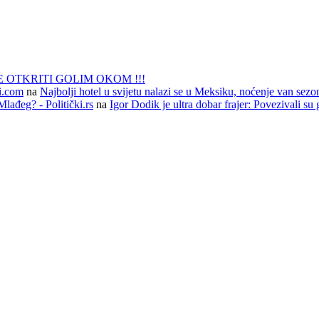
 OTKRITI GOLIM OKOM !!!
li.com
na
Najbolji hotel u svijetu nalazi se u Meksiku, noćenje van sezo
lađeg? - Politički.rs
na
Igor Dodik je ultra dobar frajer: Povezivali su