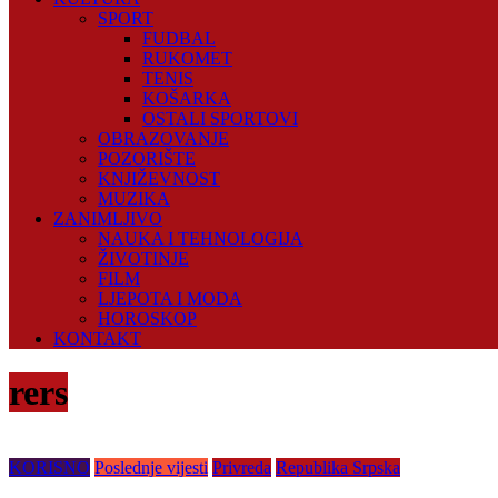
SPORT
FUDBAL
RUKOMET
TENIS
KOŠARKA
OSTALI SPORTOVI
OBRAZOVANJE
POZORIŠTE
KNJIŽEVNOST
MUZIKA
ZANIMLJIVO
NAUKA I TEHNOLOGIJA
ŽIVOTINJE
FILM
LJEPOTA I MODA
HOROSKOP
KONTAKT
rers
KORISNO
Poslednje vijesti
Privreda
Republika Srpska