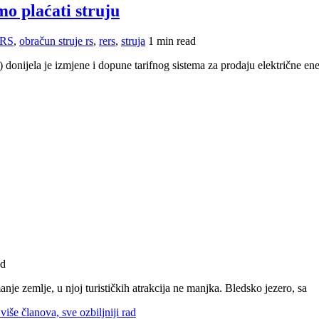
o plaćati struju
RS
,
obračun struje rs
,
rers
,
struja
1 min read
onijela je izmjene i dopune tarifnog sistema za prodaju električne ener
ad
anje zemlje, u njoj turističkih atrakcija ne manjka. Bledsko jezero, sa