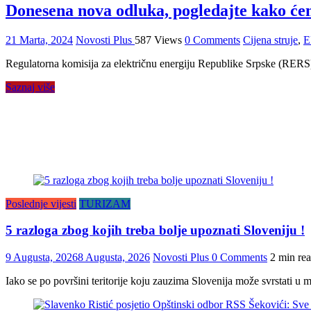
Donesena nova odluka, pogledajte kako ćem
21 Marta, 2024
Novosti Plus
587 Views
0 Comments
Cijena struje
,
E
Regulatorna komisija za električnu energiju Republike Srpske (RERS) d
Saznaj više
Poslednje vijesti
TURIZAM
5 razloga zbog kojih treba bolje upoznati Sloveniju !
9 Augusta, 2026
8 Augusta, 2026
Novosti Plus
0 Comments
2 min re
Iako se po površini teritorije koju zauzima Slovenija može svrstati u m