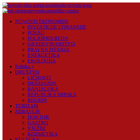
Skip
to
content
Novosti
NOVOSTI EKONOMIJA
Plus
INVESTICIJE I FINANSIJE
POSAO
Portal
POLJOPRIVREDA
pozitivnih
GRAĐEVINARSTVO
vijesti
PRAVNA PITANJA
ENERGETIKA
EKOLOGIJA
Politika +
DRUŠTVO
LIČNOSTI
DEŠAVANJA
BANJALUKA
REPUBLIKA SRPSKA
REGION
TURIZAM
ZDRAVLJE
DOKTOR
GASTRO
VJEŽBE
KOZMETIKA
KULTURA