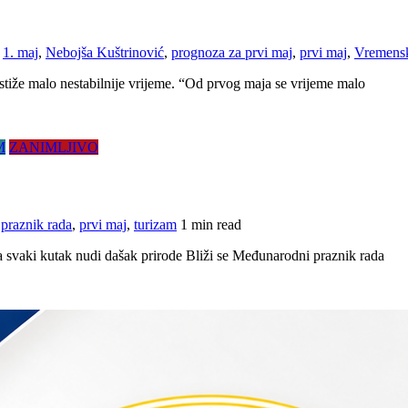
1. maj
,
Nebojša Kuštrinović
,
prognoza za prvi maj
,
prvi maj
,
Vremens
tiže malo nestabilnije vrijeme. “Od prvog maja se vrijeme malo
M
ZANIMLJIVO
,
praznik rada
,
prvi maj
,
turizam
1 min read
 a svaki kutak nudi dašak prirode Bliži se Međunarodni praznik rada