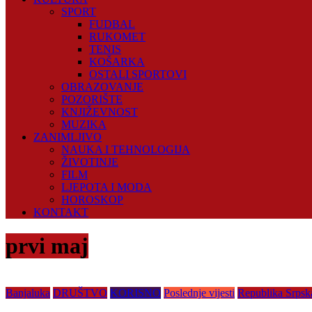
SPORT
FUDBAL
RUKOMET
TENIS
KOŠARKA
OSTALI SPORTOVI
OBRAZOVANJE
POZORIŠTE
KNJIŽEVNOST
MUZIKA
ZANIMLJIVO
NAUKA I TEHNOLOGIJA
ŽIVOTINJE
FILM
LJEPOTA I MODA
HOROSKOP
KONTAKT
prvi maj
Banjaluka
DRUŠTVO
KORISNO
Poslednje vijesti
Republika Srpsk