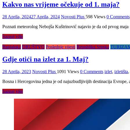
Kakvo nas vrijeme očekuje od 1. maja?
28 Aprila, 2024
27 Aprila, 2024
Novosti Plus
598 Views
0 Comments
Poznati meteorolog Nebojša Kuštrinović najavio je da od prvog maja s
Saznaj više
Banjaluka
DRUŠTVO
Poslednje vijesti
Republika Srpska
TURIZA
Gdje otići na izlet za 1. Maj?
28 Aprila, 2023
Novosti Plus
1091 Views
0 Comments
izlet
,
izletišta
Bosna i Hercegovina jedna je od najuzbudljivijih destinacija Evrope,
Saznaj više