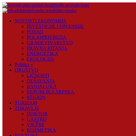
Skip
to
content
Novosti
NOVOSTI EKONOMIJA
Plus
INVESTICIJE I FINANSIJE
POSAO
Portal
POLJOPRIVREDA
pozitivnih
GRAĐEVINARSTVO
vijesti
PRAVNA PITANJA
ENERGETIKA
EKOLOGIJA
Politika +
DRUŠTVO
LIČNOSTI
DEŠAVANJA
BANJALUKA
REPUBLIKA SRPSKA
REGION
TURIZAM
ZDRAVLJE
DOKTOR
GASTRO
VJEŽBE
KOZMETIKA
KULTURA