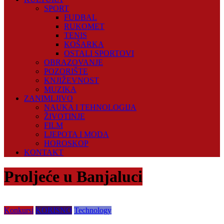
SPORT
FUDBAL
RUKOMET
TENIS
KOŠARKA
OSTALI SPORTOVI
OBRAZOVANJE
POZORIŠTE
KNJIŽEVNOST
MUZIKA
ZANIMLJIVO
NAUKA I TEHNOLOGIJA
ŽIVOTINJE
FILM
LJEPOTA I MODA
HOROSKOP
KONTAKT
Proljeće u Banjaluci
Konkursi
KORISNO
Technology