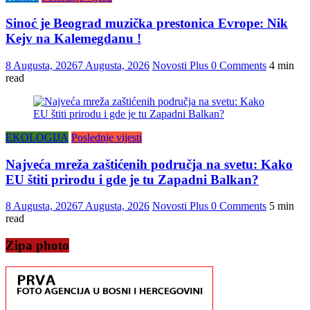
Sinoć je Beograd muzička prestonica Evrope: Nik
Kejv na Kalemegdanu !
8 Augusta, 2026
7 Augusta, 2026
Novosti Plus
0 Comments
4 min
read
EKOLOGIJA
Poslednje vijesti
Najveća mreža zaštićenih područja na svetu: Kako
EU štiti prirodu i gde je tu Zapadni Balkan?
8 Augusta, 2026
7 Augusta, 2026
Novosti Plus
0 Comments
5 min
read
Zipa photo