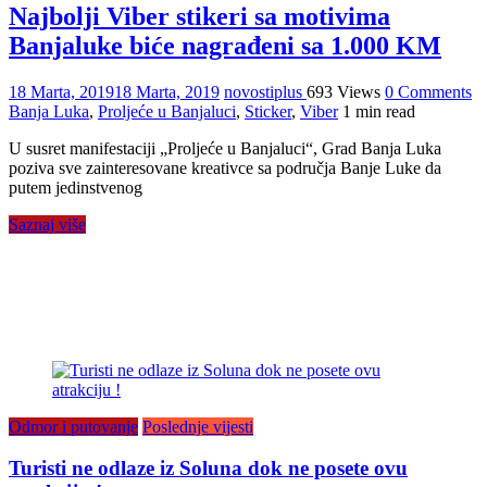
Najbolji Viber stikeri sa motivima
Banjaluke biće nagrađeni sa 1.000 KM
18 Marta, 2019
18 Marta, 2019
novostiplus
693 Views
0 Comments
Banja Luka
,
Proljeće u Banjaluci
,
Sticker
,
Viber
1 min read
U susret manifestaciji „Proljeće u Banjaluci“, Grad Banja Luka
poziva sve zainteresovane kreativce sa područja Banje Luke da
putem jedinstvenog
Saznaj više
Odmor i putovanje
Poslednje vijesti
Turisti ne odlaze iz Soluna dok ne posete ovu