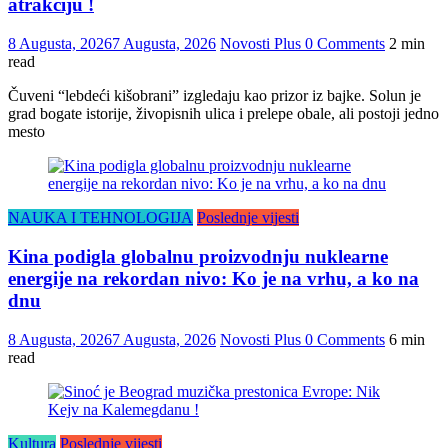
atrakciju !
8 Augusta, 2026
7 Augusta, 2026
Novosti Plus
0 Comments
2 min
read
Čuveni “lebdeći kišobrani” izgledaju kao prizor iz bajke. Solun je
grad bogate istorije, živopisnih ulica i prelepe obale, ali postoji jedno
mesto
NAUKA I TEHNOLOGIJA
Poslednje vijesti
Kina podigla globalnu proizvodnju nuklearne
energije na rekordan nivo: Ko je na vrhu, a ko na
dnu
8 Augusta, 2026
7 Augusta, 2026
Novosti Plus
0 Comments
6 min
read
Kultura
Poslednje vijesti