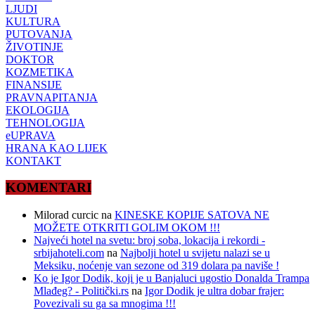
LJUDI
KULTURA
PUTOVANJA
ŽIVOTINJE
DOKTOR
KOZMETIKA
FINANSIJE
PRAVNAPITANJA
EKOLOGIJA
TEHNOLOGIJA
eUPRAVA
HRANA KAO LIJEK
KONTAKT
KOMENTARI
Milorad curcic
na
KINESKE KOPIJE SATOVA NE
MOŽETE OTKRITI GOLIM OKOM !!!
Najveći hotel na svetu: broj soba, lokacija i rekordi -
srbijahoteli.com
na
Najbolji hotel u svijetu nalazi se u
Meksiku, noćenje van sezone od 319 dolara pa naviše !
Ko je Igor Dodik, koji je u Banjaluci ugostio Donalda Trampa
Mlađeg? - Politički.rs
na
Igor Dodik je ultra dobar frajer:
Povezivali su ga sa mnogima !!!