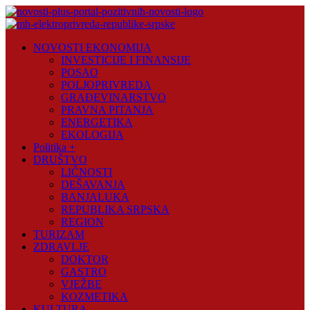
Skip
to
content
Novosti
NOVOSTI EKONOMIJA
Plus
INVESTICIJE I FINANSIJE
POSAO
Portal
POLJOPRIVREDA
pozitivnih
GRAĐEVINARSTVO
vijesti
PRAVNA PITANJA
ENERGETIKA
EKOLOGIJA
Politika +
DRUŠTVO
LIČNOSTI
DEŠAVANJA
BANJALUKA
REPUBLIKA SRPSKA
REGION
TURIZAM
ZDRAVLJE
DOKTOR
GASTRO
VJEŽBE
KOZMETIKA
KULTURA