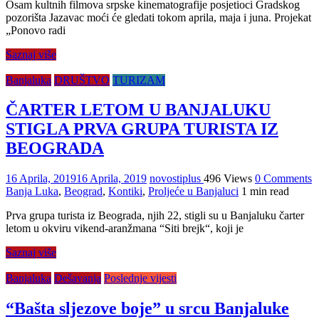
Osam kultnih filmova srpske kinematografije posjetioci Gradskog
pozorišta Jazavac moći će gledati tokom aprila, maja i juna. Projekat
„Ponovo radi
Saznaj više
Banjaluka
DRUŠTVO
TURIZAM
ČARTER LETOM U BANJALUKU
STIGLA PRVA GRUPA TURISTA IZ
BEOGRADA
16 Aprila, 2019
16 Aprila, 2019
novostiplus
496 Views
0 Comments
Banja Luka
,
Beograd
,
Kontiki
,
Proljeće u Banjaluci
1 min read
Prva grupa turista iz Beograda, njih 22, stigli su u Banjaluku čarter
letom u okviru vikend-aranžmana “Siti brejk“, koji je
Saznaj više
Banjaluka
Dešavanja
Poslednje vijesti
“Bašta sljezove boje” u srcu Banjaluke