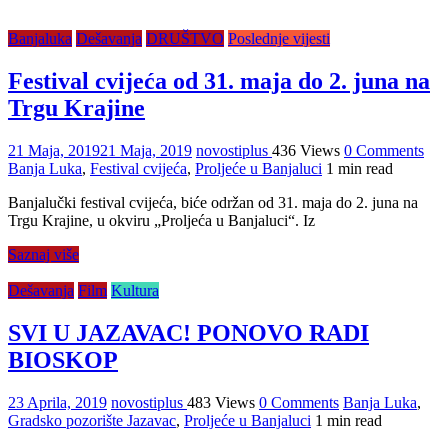
Banjaluka
Dešavanja
DRUŠTVO
Poslednje vijesti
Festival cvijeća od 31. maja do 2. juna na
Trgu Krajine
21 Maja, 2019
21 Maja, 2019
novostiplus
436 Views
0 Comments
Banja Luka
,
Festival cvijeća
,
Proljeće u Banjaluci
1 min read
Banjalučki festival cvijeća, biće održan od 31. maja do 2. juna na
Trgu Krajine, u okviru „Proljeća u Banjaluci“. Iz
Saznaj više
Dešavanja
Film
Kultura
SVI U JAZAVAC! PONOVO RADI
BIOSKOP
23 Aprila, 2019
novostiplus
483 Views
0 Comments
Banja Luka
,
Gradsko pozorište Jazavac
,
Proljeće u Banjaluci
1 min read