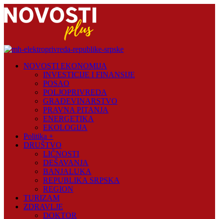
Skip
to
content
Novosti
NOVOSTI EKONOMIJA
Plus
INVESTICIJE I FINANSIJE
POSAO
Portal
POLJOPRIVREDA
pozitivnih
GRAĐEVINARSTVO
vijesti
PRAVNA PITANJA
ENERGETIKA
EKOLOGIJA
Politika +
DRUŠTVO
LIČNOSTI
DEŠAVANJA
BANJALUKA
REPUBLIKA SRPSKA
REGION
TURIZAM
ZDRAVLJE
DOKTOR