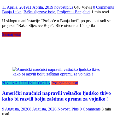
11 Aprila, 2019
11 Aprila, 2019
novostiplus
648 Views
0 Comments
Banja Luka
,
Bašta sljezove boje
,
Proljeće u Banjaluci
1 min read
U sklopu manifestacije “Proljeće u Banja luci“, po prvi put radi se
projekat “Bašta Sljezove Boje“. Biće otvorena 15. aprila
Saznaj više
NAUKA I TEHNOLOGIJA
Poslednje vijesti
Američki naučnici napravili veštačko ljudsko tkivo
kako bi razvili bolju zaštitnu opremu za vojnike !
9 Augusta, 2026
8 Augusta, 2026
Novosti Plus
0 Comments
3 min
read