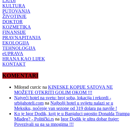
LJUDI
KULTURA
PUTOVANJA
ŽIVOTINJE
DOKTOR
KOZMETIKA
FINANSIJE
PRAVNAPITANJA
EKOLOGIJA
TEHNOLOGIJA
eUPRAVA
HRANA KAO LIJEK
KONTAKT
KOMENTARI
Milorad curcic
na
KINESKE KOPIJE SATOVA NE
MOŽETE OTKRITI GOLIM OKOM !!!
Najveći hotel na svetu: broj soba, lokacija i rekordi -
srbijahoteli.com
na
Najbolji hotel u svijetu nalazi se u
Meksiku, noćenje van sezone od 319 dolara pa naviše !
Ko je Igor Dodik, koji je u Banjaluci ugostio Donalda Trampa
Mlađeg? - Politički.rs
na
Igor Dodik je ultra dobar frajer:
Povezivali su ga sa mnogima !!!