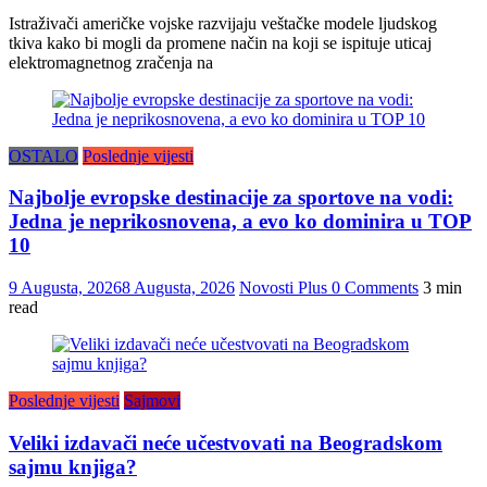
Istraživači američke vojske razvijaju veštačke modele ljudskog
tkiva kako bi mogli da promene način na koji se ispituje uticaj
elektromagnetnog zračenja na
OSTALO
Poslednje vijesti
Najbolje evropske destinacije za sportove na vodi:
Jedna je neprikosnovena, a evo ko dominira u TOP
10
9 Augusta, 2026
8 Augusta, 2026
Novosti Plus
0 Comments
3 min
read
Poslednje vijesti
Sajmovi
Veliki izdavači neće učestvovati na Beogradskom
sajmu knjiga?